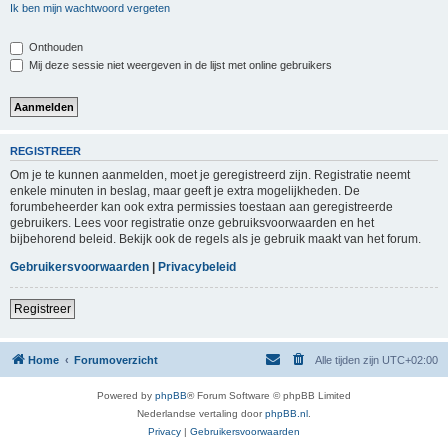
Ik ben mijn wachtwoord vergeten
Onthouden
Mij deze sessie niet weergeven in de lijst met online gebruikers
REGISTREER
Om je te kunnen aanmelden, moet je geregistreerd zijn. Registratie neemt
enkele minuten in beslag, maar geeft je extra mogelijkheden. De
forumbeheerder kan ook extra permissies toestaan aan geregistreerde
gebruikers. Lees voor registratie onze gebruiksvoorwaarden en het
bijbehorend beleid. Bekijk ook de regels als je gebruik maakt van het forum.
Gebruikersvoorwaarden
|
Privacybeleid
Registreer
Home
Forumoverzicht
Alle tijden zijn
UTC+02:00
Powered by
phpBB
® Forum Software © phpBB Limited
Nederlandse vertaling door
phpBB.nl
.
Privacy
|
Gebruikersvoorwaarden