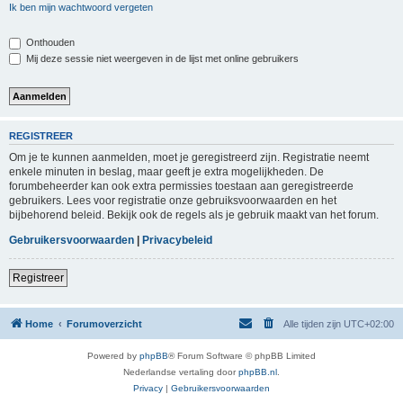
Ik ben mijn wachtwoord vergeten
Onthouden
Mij deze sessie niet weergeven in de lijst met online gebruikers
REGISTREER
Om je te kunnen aanmelden, moet je geregistreerd zijn. Registratie neemt
enkele minuten in beslag, maar geeft je extra mogelijkheden. De
forumbeheerder kan ook extra permissies toestaan aan geregistreerde
gebruikers. Lees voor registratie onze gebruiksvoorwaarden en het
bijbehorend beleid. Bekijk ook de regels als je gebruik maakt van het forum.
Gebruikersvoorwaarden
|
Privacybeleid
Registreer
Home
Forumoverzicht
Alle tijden zijn
UTC+02:00
Powered by
phpBB
® Forum Software © phpBB Limited
Nederlandse vertaling door
phpBB.nl
.
Privacy
|
Gebruikersvoorwaarden