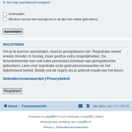
Ik ben mijn wachtwoord vergeten
Onthouden
Mij deze sessie niet weergeven in de lijst met online gebruikers
REGISTREER
Om je te kunnen aanmelden, moet je geregistreerd zijn. Registratie neemt
enkele minuten in beslag, maar geeft je extra mogelijkheden. De
forumbeheerder kan ook extra permissies toestaan aan geregistreerde
gebruikers. Lees voor registratie onze gebruiksvoorwaarden en het
bijbehorend beleid. Bekijk ook de regels als je gebruik maakt van het forum.
Gebruikersvoorwaarden
|
Privacybeleid
Registreer
Home
Forumoverzicht
Alle tijden zijn
UTC+02:00
Powered by
phpBB
® Forum Software © phpBB Limited
Nederlandse vertaling door
phpBB.nl
.
Privacy
|
Gebruikersvoorwaarden