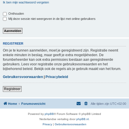
Ik ben mijn wachtwoord vergeten
Onthouden
Mij deze sessie niet weergeven in de lijst met online gebruikers
REGISTREER
Om je te kunnen aanmelden, moet je geregistreerd zijn. Registratie neemt
enkele minuten in beslag, maar geeft je extra mogelijkheden. De
forumbeheerder kan ook extra permissies toestaan aan geregistreerde
gebruikers. Lees voor registratie onze gebruiksvoorwaarden en het
bijbehorend beleid. Bekijk ook de regels als je gebruik maakt van het forum.
Gebruikersvoorwaarden
|
Privacybeleid
Registreer
Home
Forumoverzicht
Alle tijden zijn
UTC+02:00
Powered by
phpBB
® Forum Software © phpBB Limited
Nederlandse vertaling door
phpBB.nl
.
Privacy
|
Gebruikersvoorwaarden