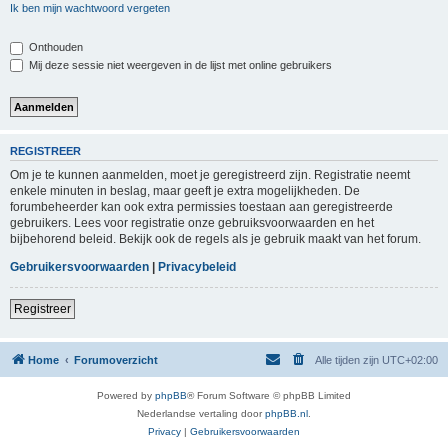
Ik ben mijn wachtwoord vergeten
Onthouden
Mij deze sessie niet weergeven in de lijst met online gebruikers
REGISTREER
Om je te kunnen aanmelden, moet je geregistreerd zijn. Registratie neemt
enkele minuten in beslag, maar geeft je extra mogelijkheden. De
forumbeheerder kan ook extra permissies toestaan aan geregistreerde
gebruikers. Lees voor registratie onze gebruiksvoorwaarden en het
bijbehorend beleid. Bekijk ook de regels als je gebruik maakt van het forum.
Gebruikersvoorwaarden
|
Privacybeleid
Registreer
Home
Forumoverzicht
Alle tijden zijn
UTC+02:00
Powered by
phpBB
® Forum Software © phpBB Limited
Nederlandse vertaling door
phpBB.nl
.
Privacy
|
Gebruikersvoorwaarden