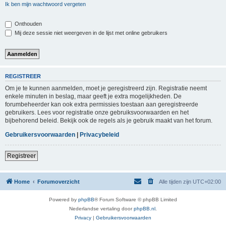
Ik ben mijn wachtwoord vergeten
Onthouden
Mij deze sessie niet weergeven in de lijst met online gebruikers
REGISTREER
Om je te kunnen aanmelden, moet je geregistreerd zijn. Registratie neemt
enkele minuten in beslag, maar geeft je extra mogelijkheden. De
forumbeheerder kan ook extra permissies toestaan aan geregistreerde
gebruikers. Lees voor registratie onze gebruiksvoorwaarden en het
bijbehorend beleid. Bekijk ook de regels als je gebruik maakt van het forum.
Gebruikersvoorwaarden
|
Privacybeleid
Registreer
Home
Forumoverzicht
Alle tijden zijn
UTC+02:00
Powered by
phpBB
® Forum Software © phpBB Limited
Nederlandse vertaling door
phpBB.nl
.
Privacy
|
Gebruikersvoorwaarden