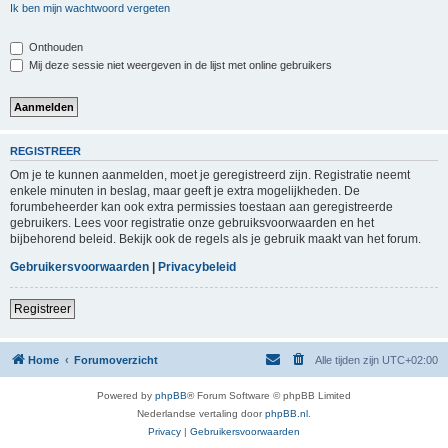
Ik ben mijn wachtwoord vergeten
Onthouden
Mij deze sessie niet weergeven in de lijst met online gebruikers
REGISTREER
Om je te kunnen aanmelden, moet je geregistreerd zijn. Registratie neemt
enkele minuten in beslag, maar geeft je extra mogelijkheden. De
forumbeheerder kan ook extra permissies toestaan aan geregistreerde
gebruikers. Lees voor registratie onze gebruiksvoorwaarden en het
bijbehorend beleid. Bekijk ook de regels als je gebruik maakt van het forum.
Gebruikersvoorwaarden
|
Privacybeleid
Registreer
Home
Forumoverzicht
Alle tijden zijn
UTC+02:00
Powered by
phpBB
® Forum Software © phpBB Limited
Nederlandse vertaling door
phpBB.nl
.
Privacy
|
Gebruikersvoorwaarden