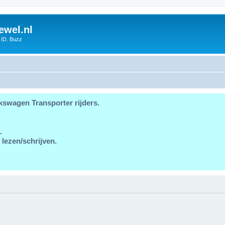
ewel.nl
 ID. Buzz
kswagen Transporter rijders.
.
 lezen/schrijven.