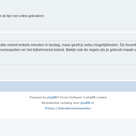
 de lijst met online gebruikers
ratie neemt enkele minuten in beslag, maar geeft je extra mogelijkheden. De foru
voorwaarden en het bijbehorend beleid. Bekijk ook de regels als je gebruik maakt v
Powered by
phpBB
® Forum Software © phpBB Limited
Nederlandse vertaling door
phpBB.nl
.
Privacy
|
Gebruikersvoorwaarden