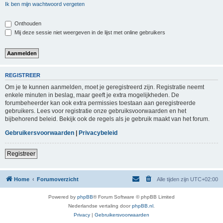
Ik ben mijn wachtwoord vergeten
Onthouden
Mij deze sessie niet weergeven in de lijst met online gebruikers
REGISTREER
Om je te kunnen aanmelden, moet je geregistreerd zijn. Registratie neemt
enkele minuten in beslag, maar geeft je extra mogelijkheden. De
forumbeheerder kan ook extra permissies toestaan aan geregistreerde
gebruikers. Lees voor registratie onze gebruiksvoorwaarden en het
bijbehorend beleid. Bekijk ook de regels als je gebruik maakt van het forum.
Gebruikersvoorwaarden
|
Privacybeleid
Registreer
Home
Forumoverzicht
Alle tijden zijn
UTC+02:00
Powered by
phpBB
® Forum Software © phpBB Limited
Nederlandse vertaling door
phpBB.nl
.
Privacy
|
Gebruikersvoorwaarden