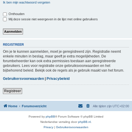
Ik ben mijn wachtwoord vergeten
Onthouden
Mij deze sessie niet weergeven in de lijst met online gebruikers
REGISTREER
Om je te kunnen aanmelden, moet je geregistreerd zijn. Registratie neemt
enkele minuten in beslag, maar geeft je extra mogelijkheden. De
forumbeheerder kan ook extra permissies toestaan aan geregistreerde
gebruikers. Lees voor registratie onze gebruiksvoorwaarden en het
bijbehorend beleid. Bekijk ook de regels als je gebruik maakt van het forum.
Gebruikersvoorwaarden
|
Privacybeleid
Registreer
Home
Forumoverzicht
Alle tijden zijn
UTC+02:00
Powered by
phpBB
® Forum Software © phpBB Limited
Nederlandse vertaling door
phpBB.nl
.
Privacy
|
Gebruikersvoorwaarden