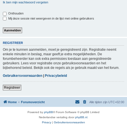
Ik ben mijn wachtwoord vergeten
Onthouden
Mij deze sessie niet weergeven in de lijst met online gebruikers
REGISTREER
Om je te kunnen aanmelden, moet je geregistreerd zijn. Registratie neemt
enkele minuten in beslag, maar geeft je extra mogelijkheden. De
forumbeheerder kan ook extra permissies toestaan aan geregistreerde
gebruikers. Lees voor registratie onze gebruiksvoorwaarden en het
bijbehorend beleid. Bekijk ook de regels als je gebruik maakt van het forum.
Gebruikersvoorwaarden
|
Privacybeleid
Registreer
Home
Forumoverzicht
Alle tijden zijn
UTC+02:00
Powered by
phpBB
® Forum Software © phpBB Limited
Nederlandse vertaling door
phpBB.nl
.
Privacy
|
Gebruikersvoorwaarden