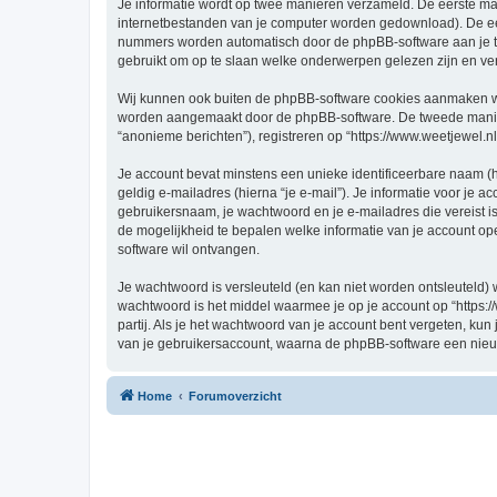
Je informatie wordt op twee manieren verzameld. De eerste ma
internetbestanden van je computer worden gedownload). De eer
nummers worden automatisch door de phpBB-software aan je t
gebruikt om op te slaan welke onderwerpen gelezen zijn en ver
Wij kunnen ook buiten de phpBB-software cookies aanmaken wann
worden aangemaakt door de phpBB-software. De tweede manier is
“anonieme berichten”), registreren op “https://www.weetjewel.nl”
Je account bevat minstens een unieke identificeerbare naam (
geldig e-mailadres (hierna “je e-mail”). Je informatie voor je a
gebruikersnaam, je wachtwoord en je e-mailadres die vereist is bi
de mogelijkheid te bepalen welke informatie van je account o
software wil ontvangen.
Je wachtwoord is versleuteld (en kan niet worden ontsleuteld) 
wachtwoord is het middel waarmee je op je account op “https:/
partij. Als je het wachtwoord van je account bent vergeten, ku
van je gebruikersaccount, waarna de phpBB-software een nieu
Home
Forumoverzicht