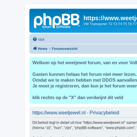
https://www.weetj
VW Transporter T2 T3 T4 T5 T6 T7
V&A
Home
Forumoverzicht
Welkom op het weetjewel forum, van en voor Vol
Gasten kunnen helaas het forum niet meer lezen.
Omdat we te maken hebben met DDOS aanvallen
Je moet je registreren, dan kun je het forum weer
klik rechts op de "X" dan verdwijnt dit veld
https://www.weetjewel.nl - Privacybeleid
Dit beleid legt in detail uit hoe “https://www.weetjewel.nl” sam
(hierna “zij”, “hun”, “zijn”, “phpBB-software”, “www.phpbb.com”