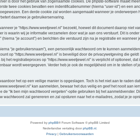
nier is door het gebruik van zogenaamde cookies. De phpBB-software maakt meerde
ste twee cookies bevatten een indentificatienummer (hierna “user-id”) en een an
oegewezen. Een derde cookie zal worden aangemaakt wanneer je onderwerpen hebt
betert daarmee je gebruikerservaring.
eer je “https://www.weetjewel.nl” bezoekt, hoewel dit document daarop niet van t
 waarin wij je informatie verzamelen door wat je aan ons verstuurt. Dit is onder
 (hierna “je account”) en berichten die verstuurd zijn na je registratie en wanneer 
hierna “je gebruikersnaam”), een persoonlijk wachtwoord om te kunnen aanmelden o
ccount op “https://www.weetjewel.nl” is beveiligd door de privacywetgeving die geldt 
j het registratieproces op “https://www.weetjewel.nl” is verplicht of optioneel, dat i
penbaar wordt weergegeven. Verder heb je ook de mogelijkheid om in te stellen of
waardoor het op een veilige manier is opgeslagen. Toch is het niet aan te raden d
/www.weetjewel.nl” kan aanmelden, bewaar het dus veilig en geef het nooit aan i
n je de “Ik ben mijn wachtwoord vergeten”-optie gebruiken bij het aanmeldvenster. D
w wachtwoord zal genereren en zal opsturen naar het e-mailadres, zodat je je op
Powered by
phpBB
® Forum Software © phpBB Limited
Nederlandse vertaling door
phpBB.nl
.
Privacy
|
Gebruikersvoorwaarden