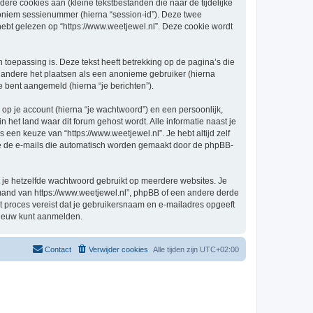
re cookies aan (kleine tekstbestanden die naar de tijdelijke
oniem sessienummer (hierna “session-id”). Deze twee
 gelezen op “https://www.weetjewel.nl”. Deze cookie wordt
oepassing is. Deze tekst heeft betrekking op de pagina’s die
 andere het plaatsen als een anonieme gebruiker (hierna
je bent aangemeld (hierna “je berichten”).
p je account (hierna “je wachtwoord”) en een persoonlijk,
in het land waar dit forum gehost wordt. Alle informatie naast je
s een keuze van “https://www.weetjewel.nl”. Je hebt altijd zelf
 je de e-mails die automatisch worden gemaakt door de phpBB-
at je hetzelfde wachtwoord gebruikt op meerdere websites. Je
emand van https://www.weetjewel.nl”, phpBB of een andere derde
it proces vereist dat je gebruikersnaam en e-mailadres opgeeft
nieuw kunt aanmelden.
Contact
Verwijder cookies
Alle tijden zijn
UTC+02:00