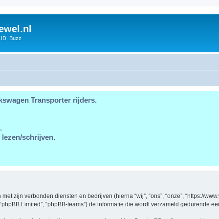
ewel.nl
 ID. Buzz
kswagen Transporter rijders.
.
 lezen/schrijven.
en met zijn verbonden diensten en bedrijven (hierna “wij”, “ons”, “onze”, “https://w
, “phpBB Limited”, “phpBB-teams”) de informatie die wordt verzameld gedurende een 