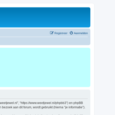
Registreer
Aanmelden
ww.weetjewel.nl”, “https://www.weetjewel.nl/phpbb3”) en phpBB
bezoek aan dit forum, wordt gebruikt (hierna “je informatie”).