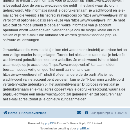
(hierna “je e-mail”). Je informatie voor je account op “https://www.weetjewel.nl”
is beveiligd door de privacywetgeving die geldt in het land waar dit forum
gehost wordt. Alle informatie naast je gebruikersnaam, je wachtwoord en je e-
mailadres die vereist is bij het registratieproces op “https://www.weetjewel.nl” is
verplicht of optioneel, dat is een keuze van “https://www.weetjewel.nl”. Je hebt
altijd zelf de mogelijkheid te bepalen welke informatie van je account
openbaar wordt weergegeven. Verder heb je ook de mogelijkheid om in te
stellen of je de e-mails die automatisch worden gemaakt door de phpBB-
software wil ontvangen.
Je wachtwoord is versleuteld (en kan niet worden ontsleuteld) waardoor het op
een veilige manier is opgeslagen. Toch is het niet aan te raden dat je hetzelfde
wachtwoord gebruikt op meerdere websites. Je wachtwoord is het middel
waarmee je op je account op “https://www.weetjewel.nl” kan aanmelden,
bewaar het dus veilig en geef het nooit aan iemand van
https://www.weetjewel.nl”, phpBB of een andere derde partij. Als je het
wachtwoord van je account bent vergeten, kun je de “Ik ben mijn wachtwoord
vergeten”-optie gebruiken bij het aanmeldvenster. Dit proces vereist dat je
gebruikersnaam en e-mailadres opgeeft van je gebruikersaccount, waarna de
phpBB-software een nieuw wachtwoord zal genereren en zal opsturen naar
het e-mailadres, zodat je je opnieuw kunt aanmelden.
Home
Forumoverzicht
Alle tijden zijn
UTC+02:00
Powered by
phpBB
® Forum Software © phpBB Limited
Nederlandse vertaling door
phpBB.nl
.