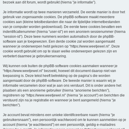
bezoek aan dit forum, wordt gebruikt (hierna “je informatie”).
Je informatie wordt op twee manieren verzameld. De eerste manier is door het
gebruik van zogenaamde cookies. De phpBB-software maakt meerdere
cookies aan (kleine tekstbestanden die naar de tijdelijke internetbestanden
van je computer worden gedownload). De eerste twee cookies bevatten een
indentificatienummer (hierna “user-id”) en een anoniem sessienummer (hierna
“session-id”). Deze twee nummers worden automatisch door de phpBB-
software aan je toegewezen. Een derde cookie zal worden aangemaakt
wanneer je onderwerpen hebt gelezen op “https://www.weetjewel.nl”. Deze
cookie wordt gebruikt om op te slaan welke onderwerpen gelezen zijn en
verbetert daarmee je gebruikerservaring.
Wij kunnen ook buiten de phpBB-software cookies aanmaken wanneer je
“https://www.weetjewel.nl” bezoekt, hoewel dit document daarop niet van
toepassing is. Deze tekst heeft betrekking op de pagina’s die worden
aangemaakt door de phpBB-software. De tweede manier is waarin wij je
informatie verzamelen door wat je aan ons verstuurt. Dit is onder andere het
plaatsen als een anonieme gebruiker (hierna “anonieme berichten”),
registreren op “https://www.weetjewel.nl” (hierna “je account”) en berichten die
verstuurd zijn na je registratie en wanneer je bent aangemeld (hierna “je
berichten”).
Je account bevat minstens een unieke identificeerbare naam (hierna “je
gebruikersnaam”), een persoonlijk wachtwoord om te kunnen aanmelden op je
account (hierna “je wachtwoord”) en een persoonlijk, geldig e-mailadres