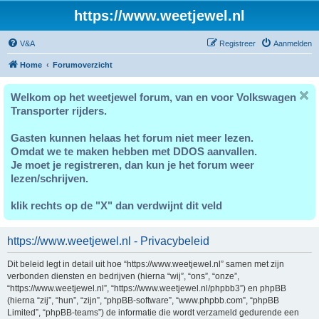
https://www.weetjewel.nl
V&A
Registreer
Aanmelden
Home
Forumoverzicht
Welkom op het weetjewel forum, van en voor Volkswagen
Transporter rijders.
Gasten kunnen helaas het forum niet meer lezen.
Omdat we te maken hebben met DDOS aanvallen.
Je moet je registreren, dan kun je het forum weer
lezen/schrijven.
klik rechts op de "X" dan verdwijnt dit veld
https://www.weetjewel.nl - Privacybeleid
Dit beleid legt in detail uit hoe “https://www.weetjewel.nl” samen met zijn
verbonden diensten en bedrijven (hierna “wij”, “ons”, “onze”,
“https://www.weetjewel.nl”, “https://www.weetjewel.nl/phpbb3”) en phpBB
(hierna “zij”, “hun”, “zijn”, “phpBB-software”, “www.phpbb.com”, “phpBB
Limited”, “phpBB-teams”) de informatie die wordt verzameld gedurende een