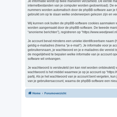
Je informatie wordt op twee manieren verzameld. De eerste ma
internetbestanden van je computer worden gedownload). De eer
nummers worden automatisch door de phpBB-software aan je t
gebruikt om op te slaan welke onderwerpen gelezen zijn en ver
Wij kunnen ook buiten de phpBB-software cookies aanmaken wann
worden aangemaakt door de phpBB-software. De tweede manier is
“anonieme berichten”), registreren op “https://www.weetjewel.nl”
Je account bevat minstens een unieke identificeerbare naam (
geldig e-mailadres (hierna “je e-mail”). Je informatie voor je a
gebruikersnaam, je wachtwoord en je e-mailadres die vereist is bi
de mogelijkheid te bepalen welke informatie van je account o
software wil ontvangen.
Je wachtwoord is versleuteld (en kan niet worden ontsleuteld) 
wachtwoord is het middel waarmee je op je account op “https:/
partij. Als je het wachtwoord van je account bent vergeten, ku
van je gebruikersaccount, waarna de phpBB-software een nieu
Home
Forumoverzicht