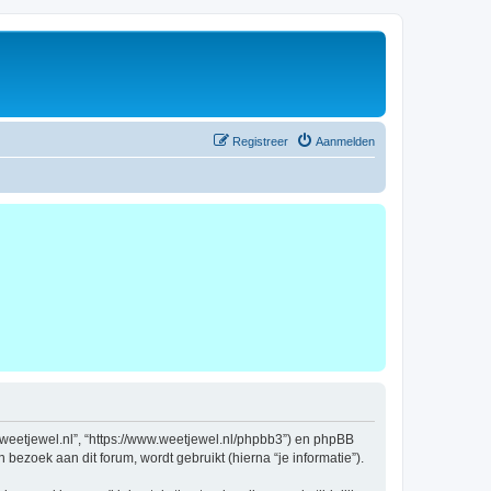
Registreer
Aanmelden
ww.weetjewel.nl”, “https://www.weetjewel.nl/phpbb3”) en phpBB
bezoek aan dit forum, wordt gebruikt (hierna “je informatie”).