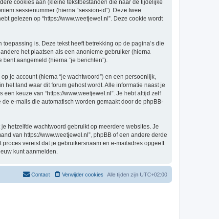
re cookies aan (kleine tekstbestanden die naar de tijdelijke
oniem sessienummer (hierna “session-id”). Deze twee
 gelezen op “https://www.weetjewel.nl”. Deze cookie wordt
oepassing is. Deze tekst heeft betrekking op de pagina’s die
 andere het plaatsen als een anonieme gebruiker (hierna
je bent aangemeld (hierna “je berichten”).
p je account (hierna “je wachtwoord”) en een persoonlijk,
in het land waar dit forum gehost wordt. Alle informatie naast je
s een keuze van “https://www.weetjewel.nl”. Je hebt altijd zelf
 je de e-mails die automatisch worden gemaakt door de phpBB-
at je hetzelfde wachtwoord gebruikt op meerdere websites. Je
emand van https://www.weetjewel.nl”, phpBB of een andere derde
it proces vereist dat je gebruikersnaam en e-mailadres opgeeft
nieuw kunt aanmelden.
Contact
Verwijder cookies
Alle tijden zijn
UTC+02:00