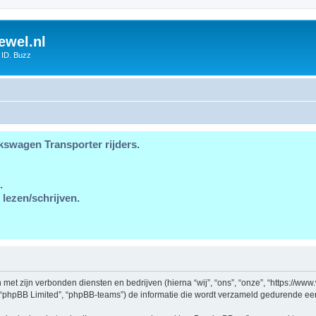
ewel.nl
 ID. Buzz
kswagen Transporter rijders.
.
 lezen/schrijven.
en met zijn verbonden diensten en bedrijven (hierna “wij”, “ons”, “onze”, “https://w
, “phpBB Limited”, “phpBB-teams”) de informatie die wordt verzameld gedurende een 