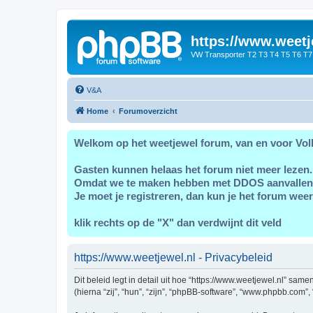
https://www.weetj
VW Transporter T2 T3 T4 T5 T6 T7
V&A
Home
Forumoverzicht
Welkom op het weetjewel forum, van en voor Vol
Gasten kunnen helaas het forum niet meer lezen.
Omdat we te maken hebben met DDOS aanvallen
Je moet je registreren, dan kun je het forum weer
klik rechts op de "X" dan verdwijnt dit veld
https://www.weetjewel.nl - Privacybeleid
Dit beleid legt in detail uit hoe “https://www.weetjewel.nl” sam
(hierna “zij”, “hun”, “zijn”, “phpBB-software”, “www.phpbb.com”