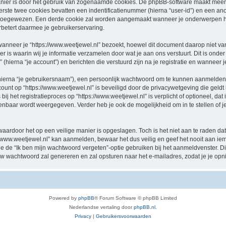
nier is door het gebruik van zogenaamde cookies. De phpBB-software maakt meerde
ste twee cookies bevatten een indentificatienummer (hierna “user-id”) en een an
oegewezen. Een derde cookie zal worden aangemaakt wanneer je onderwerpen hebt
betert daarmee je gebruikerservaring.
eer je “https://www.weetjewel.nl” bezoekt, hoewel dit document daarop niet van t
 waarin wij je informatie verzamelen door wat je aan ons verstuurt. Dit is onder
 (hierna “je account”) en berichten die verstuurd zijn na je registratie en wanneer 
hierna “je gebruikersnaam”), een persoonlijk wachtwoord om te kunnen aanmelden o
ccount op “https://www.weetjewel.nl” is beveiligd door de privacywetgeving die geldt 
j het registratieproces op “https://www.weetjewel.nl” is verplicht of optioneel, dat i
penbaar wordt weergegeven. Verder heb je ook de mogelijkheid om in te stellen of
waardoor het op een veilige manier is opgeslagen. Toch is het niet aan te raden d
/www.weetjewel.nl” kan aanmelden, bewaar het dus veilig en geef het nooit aan i
n je de “Ik ben mijn wachtwoord vergeten”-optie gebruiken bij het aanmeldvenster. D
w wachtwoord zal genereren en zal opsturen naar het e-mailadres, zodat je je op
Powered by
phpBB
® Forum Software © phpBB Limited
Nederlandse vertaling door
phpBB.nl
.
Privacy
|
Gebruikersvoorwaarden