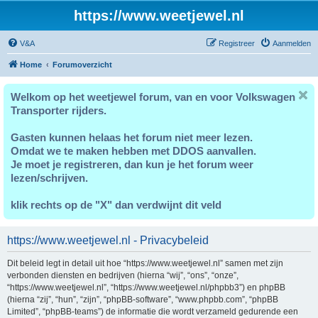
https://www.weetjewel.nl
V&A
Registreer
Aanmelden
Home
Forumoverzicht
Welkom op het weetjewel forum, van en voor Volkswagen
Transporter rijders.
Gasten kunnen helaas het forum niet meer lezen.
Omdat we te maken hebben met DDOS aanvallen.
Je moet je registreren, dan kun je het forum weer
lezen/schrijven.
klik rechts op de "X" dan verdwijnt dit veld
https://www.weetjewel.nl - Privacybeleid
Dit beleid legt in detail uit hoe “https://www.weetjewel.nl” samen met zijn
verbonden diensten en bedrijven (hierna “wij”, “ons”, “onze”,
“https://www.weetjewel.nl”, “https://www.weetjewel.nl/phpbb3”) en phpBB
(hierna “zij”, “hun”, “zijn”, “phpBB-software”, “www.phpbb.com”, “phpBB
Limited”, “phpBB-teams”) de informatie die wordt verzameld gedurende een