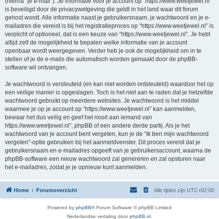
(hierna “je e-mail”). Je informatie voor je account op “https://www.weetjewel.nl”
is beveiligd door de privacywetgeving die geldt in het land waar dit forum
gehost wordt. Alle informatie naast je gebruikersnaam, je wachtwoord en je e-
mailadres die vereist is bij het registratieproces op “https://www.weetjewel.nl” is
verplicht of optioneel, dat is een keuze van “https://www.weetjewel.nl”. Je hebt
altijd zelf de mogelijkheid te bepalen welke informatie van je account
openbaar wordt weergegeven. Verder heb je ook de mogelijkheid om in te
stellen of je de e-mails die automatisch worden gemaakt door de phpBB-
software wil ontvangen.
Je wachtwoord is versleuteld (en kan niet worden ontsleuteld) waardoor het op
een veilige manier is opgeslagen. Toch is het niet aan te raden dat je hetzelfde
wachtwoord gebruikt op meerdere websites. Je wachtwoord is het middel
waarmee je op je account op “https://www.weetjewel.nl” kan aanmelden,
bewaar het dus veilig en geef het nooit aan iemand van
https://www.weetjewel.nl”, phpBB of een andere derde partij. Als je het
wachtwoord van je account bent vergeten, kun je de “Ik ben mijn wachtwoord
vergeten”-optie gebruiken bij het aanmeldvenster. Dit proces vereist dat je
gebruikersnaam en e-mailadres opgeeft van je gebruikersaccount, waarna de
phpBB-software een nieuw wachtwoord zal genereren en zal opsturen naar
het e-mailadres, zodat je je opnieuw kunt aanmelden.
Home
Forumoverzicht
Alle tijden zijn
UTC+02:00
Powered by
phpBB
® Forum Software © phpBB Limited
Nederlandse vertaling door
phpBB.nl
.