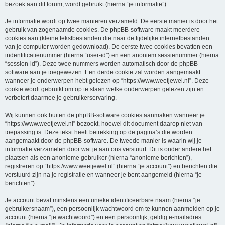
bezoek aan dit forum, wordt gebruikt (hierna “je informatie”).
Je informatie wordt op twee manieren verzameld. De eerste manier is door het
gebruik van zogenaamde cookies. De phpBB-software maakt meerdere
cookies aan (kleine tekstbestanden die naar de tijdelijke internetbestanden
van je computer worden gedownload). De eerste twee cookies bevatten een
indentificatienummer (hierna “user-id”) en een anoniem sessienummer (hierna
“session-id”). Deze twee nummers worden automatisch door de phpBB-
software aan je toegewezen. Een derde cookie zal worden aangemaakt
wanneer je onderwerpen hebt gelezen op “https://www.weetjewel.nl”. Deze
cookie wordt gebruikt om op te slaan welke onderwerpen gelezen zijn en
verbetert daarmee je gebruikerservaring.
Wij kunnen ook buiten de phpBB-software cookies aanmaken wanneer je
“https://www.weetjewel.nl” bezoekt, hoewel dit document daarop niet van
toepassing is. Deze tekst heeft betrekking op de pagina’s die worden
aangemaakt door de phpBB-software. De tweede manier is waarin wij je
informatie verzamelen door wat je aan ons verstuurt. Dit is onder andere het
plaatsen als een anonieme gebruiker (hierna “anonieme berichten”),
registreren op “https://www.weetjewel.nl” (hierna “je account”) en berichten die
verstuurd zijn na je registratie en wanneer je bent aangemeld (hierna “je
berichten”).
Je account bevat minstens een unieke identificeerbare naam (hierna “je
gebruikersnaam”), een persoonlijk wachtwoord om te kunnen aanmelden op je
account (hierna “je wachtwoord”) en een persoonlijk, geldig e-mailadres