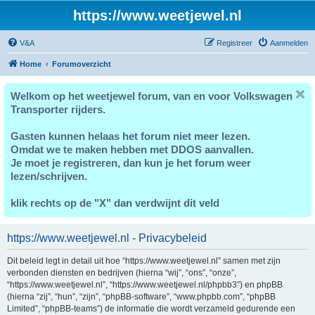
https://www.weetjewel.nl
V&A
Registreer
Aanmelden
Home
Forumoverzicht
Welkom op het weetjewel forum, van en voor Volkswagen
Transporter rijders.
Gasten kunnen helaas het forum niet meer lezen.
Omdat we te maken hebben met DDOS aanvallen.
Je moet je registreren, dan kun je het forum weer
lezen/schrijven.
klik rechts op de "X" dan verdwijnt dit veld
https://www.weetjewel.nl - Privacybeleid
Dit beleid legt in detail uit hoe “https://www.weetjewel.nl” samen met zijn
verbonden diensten en bedrijven (hierna “wij”, “ons”, “onze”,
“https://www.weetjewel.nl”, “https://www.weetjewel.nl/phpbb3”) en phpBB
(hierna “zij”, “hun”, “zijn”, “phpBB-software”, “www.phpbb.com”, “phpBB
Limited”, “phpBB-teams”) de informatie die wordt verzameld gedurende een