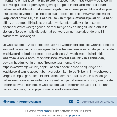
(hierna “je e-mail”). Je informatie voor je account op “https://www.weetjewel.nl”
is beveiligd door de privacywetgeving die geldt in het land waar dit forum
gehost wordt. Alle informatie naast je gebruikersnaam, je wachtwoord en je e-
mailadres die vereist is bij het registratieproces op “https://www.weetjewel.nl” is
verplicht of optioneel, dat is een keuze van “https://www.weetjewel.nl”. Je hebt
altijd zelf de mogelijkheid te bepalen welke informatie van je account
openbaar wordt weergegeven. Verder heb je ook de mogelijkheid om in te
stellen of je de e-mails die automatisch worden gemaakt door de phpBB-
software wil ontvangen.
Je wachtwoord is versleuteld (en kan niet worden ontsleuteld) waardoor het op
een veilige manier is opgeslagen. Toch is het niet aan te raden dat je hetzelfde
wachtwoord gebruikt op meerdere websites. Je wachtwoord is het middel
waarmee je op je account op “https://www.weetjewel.nl” kan aanmelden,
bewaar het dus veilig en geef het nooit aan iemand van
https://www.weetjewel.nl”, phpBB of een andere derde partij. Als je het
wachtwoord van je account bent vergeten, kun je de “Ik ben mijn wachtwoord
vergeten”-optie gebruiken bij het aanmeldvenster. Dit proces vereist dat je
gebruikersnaam en e-mailadres opgeeft van je gebruikersaccount, waarna de
phpBB-software een nieuw wachtwoord zal genereren en zal opsturen naar
het e-mailadres, zodat je je opnieuw kunt aanmelden.
Home
Forumoverzicht
Alle tijden zijn
UTC+02:00
Powered by
phpBB
® Forum Software © phpBB Limited
Nederlandse vertaling door
phpBB.nl
.