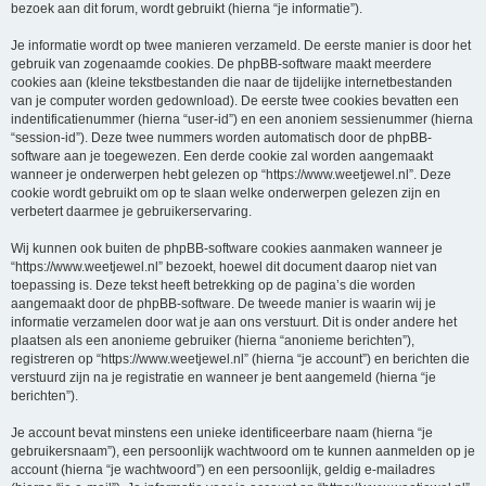
bezoek aan dit forum, wordt gebruikt (hierna “je informatie”).
Je informatie wordt op twee manieren verzameld. De eerste manier is door het
gebruik van zogenaamde cookies. De phpBB-software maakt meerdere
cookies aan (kleine tekstbestanden die naar de tijdelijke internetbestanden
van je computer worden gedownload). De eerste twee cookies bevatten een
indentificatienummer (hierna “user-id”) en een anoniem sessienummer (hierna
“session-id”). Deze twee nummers worden automatisch door de phpBB-
software aan je toegewezen. Een derde cookie zal worden aangemaakt
wanneer je onderwerpen hebt gelezen op “https://www.weetjewel.nl”. Deze
cookie wordt gebruikt om op te slaan welke onderwerpen gelezen zijn en
verbetert daarmee je gebruikerservaring.
Wij kunnen ook buiten de phpBB-software cookies aanmaken wanneer je
“https://www.weetjewel.nl” bezoekt, hoewel dit document daarop niet van
toepassing is. Deze tekst heeft betrekking op de pagina’s die worden
aangemaakt door de phpBB-software. De tweede manier is waarin wij je
informatie verzamelen door wat je aan ons verstuurt. Dit is onder andere het
plaatsen als een anonieme gebruiker (hierna “anonieme berichten”),
registreren op “https://www.weetjewel.nl” (hierna “je account”) en berichten die
verstuurd zijn na je registratie en wanneer je bent aangemeld (hierna “je
berichten”).
Je account bevat minstens een unieke identificeerbare naam (hierna “je
gebruikersnaam”), een persoonlijk wachtwoord om te kunnen aanmelden op je
account (hierna “je wachtwoord”) en een persoonlijk, geldig e-mailadres