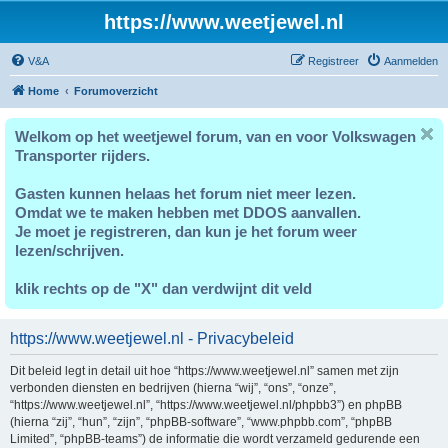
https://www.weetjewel.nl
V&A
Registreer
Aanmelden
Home
Forumoverzicht
Welkom op het weetjewel forum, van en voor Volkswagen
Transporter rijders.
Gasten kunnen helaas het forum niet meer lezen.
Omdat we te maken hebben met DDOS aanvallen.
Je moet je registreren, dan kun je het forum weer
lezen/schrijven.
klik rechts op de "X" dan verdwijnt dit veld
https://www.weetjewel.nl - Privacybeleid
Dit beleid legt in detail uit hoe “https://www.weetjewel.nl” samen met zijn
verbonden diensten en bedrijven (hierna “wij”, “ons”, “onze”,
“https://www.weetjewel.nl”, “https://www.weetjewel.nl/phpbb3”) en phpBB
(hierna “zij”, “hun”, “zijn”, “phpBB-software”, “www.phpbb.com”, “phpBB
Limited”, “phpBB-teams”) de informatie die wordt verzameld gedurende een