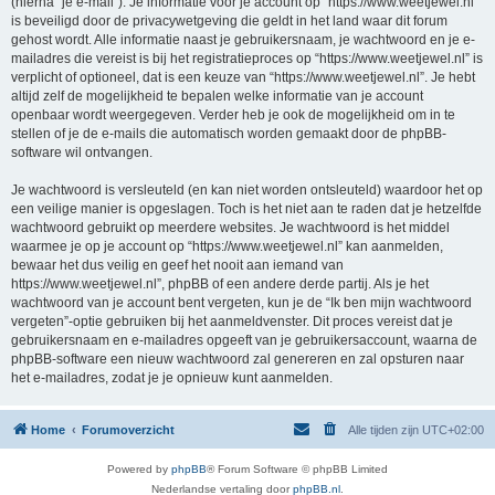
(hierna “je e-mail”). Je informatie voor je account op “https://www.weetjewel.nl”
is beveiligd door de privacywetgeving die geldt in het land waar dit forum
gehost wordt. Alle informatie naast je gebruikersnaam, je wachtwoord en je e-
mailadres die vereist is bij het registratieproces op “https://www.weetjewel.nl” is
verplicht of optioneel, dat is een keuze van “https://www.weetjewel.nl”. Je hebt
altijd zelf de mogelijkheid te bepalen welke informatie van je account
openbaar wordt weergegeven. Verder heb je ook de mogelijkheid om in te
stellen of je de e-mails die automatisch worden gemaakt door de phpBB-
software wil ontvangen.
Je wachtwoord is versleuteld (en kan niet worden ontsleuteld) waardoor het op
een veilige manier is opgeslagen. Toch is het niet aan te raden dat je hetzelfde
wachtwoord gebruikt op meerdere websites. Je wachtwoord is het middel
waarmee je op je account op “https://www.weetjewel.nl” kan aanmelden,
bewaar het dus veilig en geef het nooit aan iemand van
https://www.weetjewel.nl”, phpBB of een andere derde partij. Als je het
wachtwoord van je account bent vergeten, kun je de “Ik ben mijn wachtwoord
vergeten”-optie gebruiken bij het aanmeldvenster. Dit proces vereist dat je
gebruikersnaam en e-mailadres opgeeft van je gebruikersaccount, waarna de
phpBB-software een nieuw wachtwoord zal genereren en zal opsturen naar
het e-mailadres, zodat je je opnieuw kunt aanmelden.
Home
Forumoverzicht
Alle tijden zijn
UTC+02:00
Powered by
phpBB
® Forum Software © phpBB Limited
Nederlandse vertaling door
phpBB.nl
.