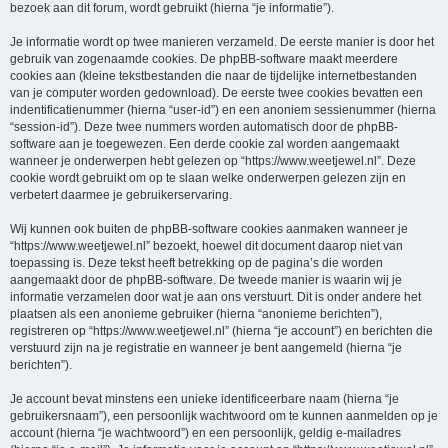
bezoek aan dit forum, wordt gebruikt (hierna “je informatie”).
Je informatie wordt op twee manieren verzameld. De eerste manier is door het
gebruik van zogenaamde cookies. De phpBB-software maakt meerdere
cookies aan (kleine tekstbestanden die naar de tijdelijke internetbestanden
van je computer worden gedownload). De eerste twee cookies bevatten een
indentificatienummer (hierna “user-id”) en een anoniem sessienummer (hierna
“session-id”). Deze twee nummers worden automatisch door de phpBB-
software aan je toegewezen. Een derde cookie zal worden aangemaakt
wanneer je onderwerpen hebt gelezen op “https://www.weetjewel.nl”. Deze
cookie wordt gebruikt om op te slaan welke onderwerpen gelezen zijn en
verbetert daarmee je gebruikerservaring.
Wij kunnen ook buiten de phpBB-software cookies aanmaken wanneer je
“https://www.weetjewel.nl” bezoekt, hoewel dit document daarop niet van
toepassing is. Deze tekst heeft betrekking op de pagina’s die worden
aangemaakt door de phpBB-software. De tweede manier is waarin wij je
informatie verzamelen door wat je aan ons verstuurt. Dit is onder andere het
plaatsen als een anonieme gebruiker (hierna “anonieme berichten”),
registreren op “https://www.weetjewel.nl” (hierna “je account”) en berichten die
verstuurd zijn na je registratie en wanneer je bent aangemeld (hierna “je
berichten”).
Je account bevat minstens een unieke identificeerbare naam (hierna “je
gebruikersnaam”), een persoonlijk wachtwoord om te kunnen aanmelden op je
account (hierna “je wachtwoord”) en een persoonlijk, geldig e-mailadres