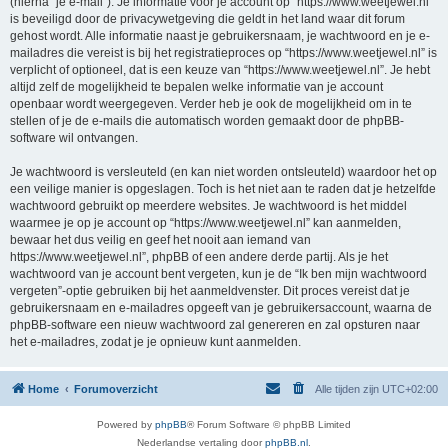
(hierna “je e-mail”). Je informatie voor je account op “https://www.weetjewel.nl”
is beveiligd door de privacywetgeving die geldt in het land waar dit forum
gehost wordt. Alle informatie naast je gebruikersnaam, je wachtwoord en je e-
mailadres die vereist is bij het registratieproces op “https://www.weetjewel.nl” is
verplicht of optioneel, dat is een keuze van “https://www.weetjewel.nl”. Je hebt
altijd zelf de mogelijkheid te bepalen welke informatie van je account
openbaar wordt weergegeven. Verder heb je ook de mogelijkheid om in te
stellen of je de e-mails die automatisch worden gemaakt door de phpBB-
software wil ontvangen.
Je wachtwoord is versleuteld (en kan niet worden ontsleuteld) waardoor het op
een veilige manier is opgeslagen. Toch is het niet aan te raden dat je hetzelfde
wachtwoord gebruikt op meerdere websites. Je wachtwoord is het middel
waarmee je op je account op “https://www.weetjewel.nl” kan aanmelden,
bewaar het dus veilig en geef het nooit aan iemand van
https://www.weetjewel.nl”, phpBB of een andere derde partij. Als je het
wachtwoord van je account bent vergeten, kun je de “Ik ben mijn wachtwoord
vergeten”-optie gebruiken bij het aanmeldvenster. Dit proces vereist dat je
gebruikersnaam en e-mailadres opgeeft van je gebruikersaccount, waarna de
phpBB-software een nieuw wachtwoord zal genereren en zal opsturen naar
het e-mailadres, zodat je je opnieuw kunt aanmelden.
Home
Forumoverzicht
Alle tijden zijn
UTC+02:00
Powered by
phpBB
® Forum Software © phpBB Limited
Nederlandse vertaling door
phpBB.nl
.