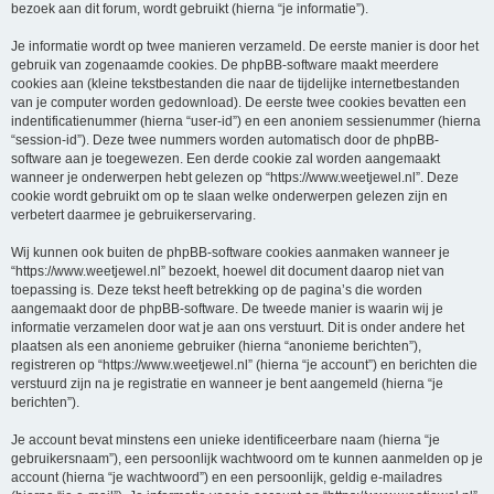
bezoek aan dit forum, wordt gebruikt (hierna “je informatie”).
Je informatie wordt op twee manieren verzameld. De eerste manier is door het
gebruik van zogenaamde cookies. De phpBB-software maakt meerdere
cookies aan (kleine tekstbestanden die naar de tijdelijke internetbestanden
van je computer worden gedownload). De eerste twee cookies bevatten een
indentificatienummer (hierna “user-id”) en een anoniem sessienummer (hierna
“session-id”). Deze twee nummers worden automatisch door de phpBB-
software aan je toegewezen. Een derde cookie zal worden aangemaakt
wanneer je onderwerpen hebt gelezen op “https://www.weetjewel.nl”. Deze
cookie wordt gebruikt om op te slaan welke onderwerpen gelezen zijn en
verbetert daarmee je gebruikerservaring.
Wij kunnen ook buiten de phpBB-software cookies aanmaken wanneer je
“https://www.weetjewel.nl” bezoekt, hoewel dit document daarop niet van
toepassing is. Deze tekst heeft betrekking op de pagina’s die worden
aangemaakt door de phpBB-software. De tweede manier is waarin wij je
informatie verzamelen door wat je aan ons verstuurt. Dit is onder andere het
plaatsen als een anonieme gebruiker (hierna “anonieme berichten”),
registreren op “https://www.weetjewel.nl” (hierna “je account”) en berichten die
verstuurd zijn na je registratie en wanneer je bent aangemeld (hierna “je
berichten”).
Je account bevat minstens een unieke identificeerbare naam (hierna “je
gebruikersnaam”), een persoonlijk wachtwoord om te kunnen aanmelden op je
account (hierna “je wachtwoord”) en een persoonlijk, geldig e-mailadres