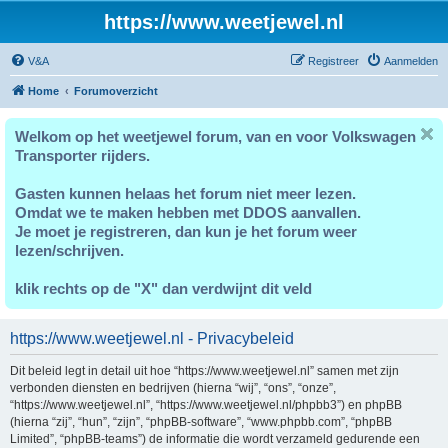
https://www.weetjewel.nl
V&A
Registreer
Aanmelden
Home
Forumoverzicht
Welkom op het weetjewel forum, van en voor Volkswagen
Transporter rijders.
Gasten kunnen helaas het forum niet meer lezen.
Omdat we te maken hebben met DDOS aanvallen.
Je moet je registreren, dan kun je het forum weer
lezen/schrijven.
klik rechts op de "X" dan verdwijnt dit veld
https://www.weetjewel.nl - Privacybeleid
Dit beleid legt in detail uit hoe “https://www.weetjewel.nl” samen met zijn
verbonden diensten en bedrijven (hierna “wij”, “ons”, “onze”,
“https://www.weetjewel.nl”, “https://www.weetjewel.nl/phpbb3”) en phpBB
(hierna “zij”, “hun”, “zijn”, “phpBB-software”, “www.phpbb.com”, “phpBB
Limited”, “phpBB-teams”) de informatie die wordt verzameld gedurende een