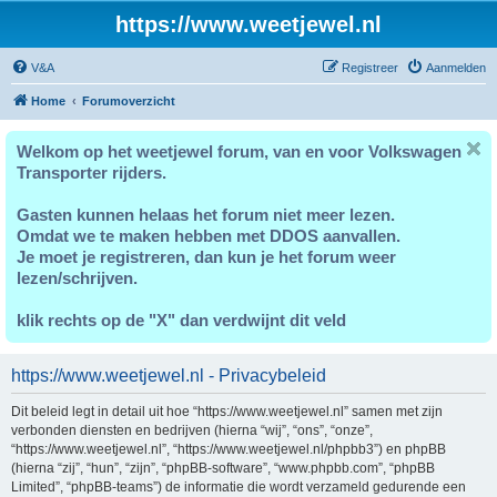
https://www.weetjewel.nl
V&A
Registreer
Aanmelden
Home
Forumoverzicht
Welkom op het weetjewel forum, van en voor Volkswagen
Transporter rijders.
Gasten kunnen helaas het forum niet meer lezen.
Omdat we te maken hebben met DDOS aanvallen.
Je moet je registreren, dan kun je het forum weer
lezen/schrijven.
klik rechts op de "X" dan verdwijnt dit veld
https://www.weetjewel.nl - Privacybeleid
Dit beleid legt in detail uit hoe “https://www.weetjewel.nl” samen met zijn
verbonden diensten en bedrijven (hierna “wij”, “ons”, “onze”,
“https://www.weetjewel.nl”, “https://www.weetjewel.nl/phpbb3”) en phpBB
(hierna “zij”, “hun”, “zijn”, “phpBB-software”, “www.phpbb.com”, “phpBB
Limited”, “phpBB-teams”) de informatie die wordt verzameld gedurende een