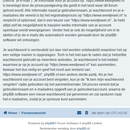
(hierna “je e-mail”). Je informatie voor je account op “https://www.weetjewel.nl”
is beveiligd door de privacywetgeving die geldt in het land waar dit forum
gehost wordt. Alle informatie naast je gebruikersnaam, je wachtwoord en je e-
mailadres die vereist is bij het registratieproces op “https://www.weetjewel.nl” is
verplicht of optioneel, dat is een keuze van “https://www.weetjewel.nl”. Je hebt
altijd zelf de mogelijkheid te bepalen welke informatie van je account
openbaar wordt weergegeven. Verder heb je ook de mogelijkheid om in te
stellen of je de e-mails die automatisch worden gemaakt door de phpBB-
software wil ontvangen.
Je wachtwoord is versleuteld (en kan niet worden ontsleuteld) waardoor het op
een veilige manier is opgeslagen. Toch is het niet aan te raden dat je hetzelfde
wachtwoord gebruikt op meerdere websites. Je wachtwoord is het middel
waarmee je op je account op “https://www.weetjewel.nl” kan aanmelden,
bewaar het dus veilig en geef het nooit aan iemand van
https://www.weetjewel.nl”, phpBB of een andere derde partij. Als je het
wachtwoord van je account bent vergeten, kun je de “Ik ben mijn wachtwoord
vergeten”-optie gebruiken bij het aanmeldvenster. Dit proces vereist dat je
gebruikersnaam en e-mailadres opgeeft van je gebruikersaccount, waarna de
phpBB-software een nieuw wachtwoord zal genereren en zal opsturen naar
het e-mailadres, zodat je je opnieuw kunt aanmelden.
Home
Forumoverzicht
Alle tijden zijn
UTC+02:00
Powered by
phpBB
® Forum Software © phpBB Limited
Nederlandse vertaling door
phpBB.nl
.