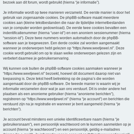
bezoek aan dit forum, wordt gebruikt (hierna “je informatie”).
Je informatie wordt op twee manieren verzameld. De eerste manier is door het
gebruik van zogenaamde cookies. De phpBB-software maakt meerdere
cookies aan (kleine tekstbestanden die naar de tijdelijke internetbestanden
van je computer worden gedownload). De eerste twee cookies bevatten een
indentificatienummer (hierna “user-id”) en een anoniem sessienummer (hierna
“session-id”). Deze twee nummers worden automatisch door de phpBB-
software aan je toegewezen. Een derde cookie zal worden aangemaakt
wanneer je onderwerpen hebt gelezen op “https://www.weetjewel.nl”. Deze
cookie wordt gebruikt om op te slaan welke onderwerpen gelezen zijn en
verbetert daarmee je gebruikerservaring.
Wij kunnen ook buiten de phpBB-software cookies aanmaken wanneer je
“https://www.weetjewel.nl” bezoekt, hoewel dit document daarop niet van
toepassing is. Deze tekst heeft betrekking op de pagina’s die worden
aangemaakt door de phpBB-software. De tweede manier is waarin wij je
informatie verzamelen door wat je aan ons verstuurt. Dit is onder andere het
plaatsen als een anonieme gebruiker (hierna “anonieme berichten”),
registreren op “https://www.weetjewel.nl” (hierna “je account”) en berichten die
verstuurd zijn na je registratie en wanneer je bent aangemeld (hierna “je
berichten”).
Je account bevat minstens een unieke identificeerbare naam (hierna “je
gebruikersnaam”), een persoonlijk wachtwoord om te kunnen aanmelden op je
account (hierna “je wachtwoord”) en een persoonlijk, geldig e-mailadres