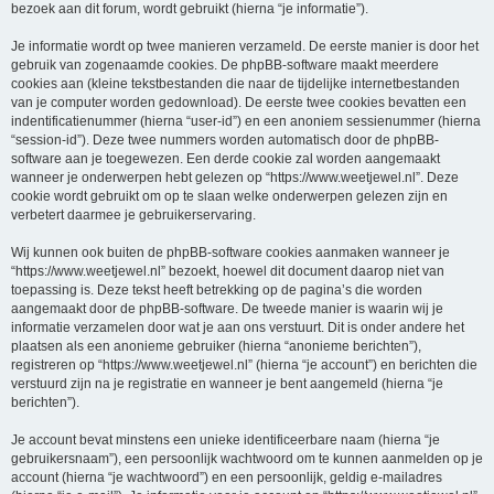
bezoek aan dit forum, wordt gebruikt (hierna “je informatie”).
Je informatie wordt op twee manieren verzameld. De eerste manier is door het
gebruik van zogenaamde cookies. De phpBB-software maakt meerdere
cookies aan (kleine tekstbestanden die naar de tijdelijke internetbestanden
van je computer worden gedownload). De eerste twee cookies bevatten een
indentificatienummer (hierna “user-id”) en een anoniem sessienummer (hierna
“session-id”). Deze twee nummers worden automatisch door de phpBB-
software aan je toegewezen. Een derde cookie zal worden aangemaakt
wanneer je onderwerpen hebt gelezen op “https://www.weetjewel.nl”. Deze
cookie wordt gebruikt om op te slaan welke onderwerpen gelezen zijn en
verbetert daarmee je gebruikerservaring.
Wij kunnen ook buiten de phpBB-software cookies aanmaken wanneer je
“https://www.weetjewel.nl” bezoekt, hoewel dit document daarop niet van
toepassing is. Deze tekst heeft betrekking op de pagina’s die worden
aangemaakt door de phpBB-software. De tweede manier is waarin wij je
informatie verzamelen door wat je aan ons verstuurt. Dit is onder andere het
plaatsen als een anonieme gebruiker (hierna “anonieme berichten”),
registreren op “https://www.weetjewel.nl” (hierna “je account”) en berichten die
verstuurd zijn na je registratie en wanneer je bent aangemeld (hierna “je
berichten”).
Je account bevat minstens een unieke identificeerbare naam (hierna “je
gebruikersnaam”), een persoonlijk wachtwoord om te kunnen aanmelden op je
account (hierna “je wachtwoord”) en een persoonlijk, geldig e-mailadres