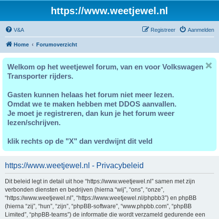
https://www.weetjewel.nl
V&A
Registreer
Aanmelden
Home
Forumoverzicht
Welkom op het weetjewel forum, van en voor Volkswagen
Transporter rijders.
Gasten kunnen helaas het forum niet meer lezen.
Omdat we te maken hebben met DDOS aanvallen.
Je moet je registreren, dan kun je het forum weer
lezen/schrijven.
klik rechts op de "X" dan verdwijnt dit veld
https://www.weetjewel.nl - Privacybeleid
Dit beleid legt in detail uit hoe “https://www.weetjewel.nl” samen met zijn
verbonden diensten en bedrijven (hierna “wij”, “ons”, “onze”,
“https://www.weetjewel.nl”, “https://www.weetjewel.nl/phpbb3”) en phpBB
(hierna “zij”, “hun”, “zijn”, “phpBB-software”, “www.phpbb.com”, “phpBB
Limited”, “phpBB-teams”) de informatie die wordt verzameld gedurende een