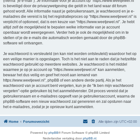
(hierna “je e-mail”). Je informatie voor je account op “https://www.weetjewel.nl”
is beveiligd door de privacywetgeving die geldt in het land waar dit forum
gehost wordt. Alle informatie naast je gebruikersnaam, je wachtwoord en je e-
mailadres die vereist is bij het registratieproces op “https://www.weetjewel.nl” is
verplicht of optioneel, dat is een keuze van “https://www.weetjewel.nl”. Je hebt
altijd zelf de mogelijkheid te bepalen welke informatie van je account
openbaar wordt weergegeven. Verder heb je ook de mogelijkheid om in te
stellen of je de e-mails die automatisch worden gemaakt door de phpBB-
software wil ontvangen.
Je wachtwoord is versleuteld (en kan niet worden ontsleuteld) waardoor het op
een veilige manier is opgeslagen. Toch is het niet aan te raden dat je hetzelfde
wachtwoord gebruikt op meerdere websites. Je wachtwoord is het middel
waarmee je op je account op “https://www.weetjewel.nl” kan aanmelden,
bewaar het dus veilig en geef het nooit aan iemand van
https://www.weetjewel.nl”, phpBB of een andere derde partij. Als je het
wachtwoord van je account bent vergeten, kun je de “Ik ben mijn wachtwoord
vergeten”-optie gebruiken bij het aanmeldvenster. Dit proces vereist dat je
gebruikersnaam en e-mailadres opgeeft van je gebruikersaccount, waarna de
phpBB-software een nieuw wachtwoord zal genereren en zal opsturen naar
het e-mailadres, zodat je je opnieuw kunt aanmelden.
Home
Forumoverzicht
Alle tijden zijn
UTC+02:00
Powered by
phpBB
® Forum Software © phpBB Limited
Nederlandse vertaling door
phpBB.nl
.