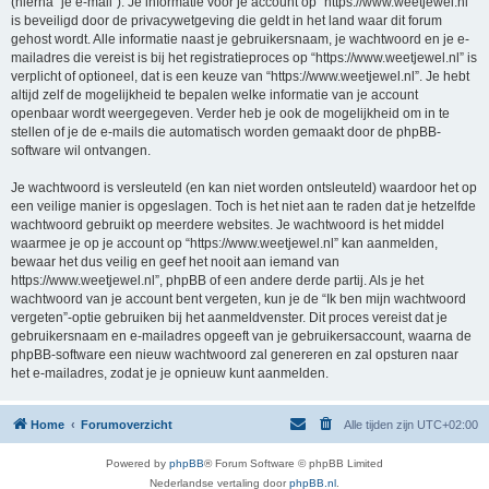
(hierna “je e-mail”). Je informatie voor je account op “https://www.weetjewel.nl”
is beveiligd door de privacywetgeving die geldt in het land waar dit forum
gehost wordt. Alle informatie naast je gebruikersnaam, je wachtwoord en je e-
mailadres die vereist is bij het registratieproces op “https://www.weetjewel.nl” is
verplicht of optioneel, dat is een keuze van “https://www.weetjewel.nl”. Je hebt
altijd zelf de mogelijkheid te bepalen welke informatie van je account
openbaar wordt weergegeven. Verder heb je ook de mogelijkheid om in te
stellen of je de e-mails die automatisch worden gemaakt door de phpBB-
software wil ontvangen.
Je wachtwoord is versleuteld (en kan niet worden ontsleuteld) waardoor het op
een veilige manier is opgeslagen. Toch is het niet aan te raden dat je hetzelfde
wachtwoord gebruikt op meerdere websites. Je wachtwoord is het middel
waarmee je op je account op “https://www.weetjewel.nl” kan aanmelden,
bewaar het dus veilig en geef het nooit aan iemand van
https://www.weetjewel.nl”, phpBB of een andere derde partij. Als je het
wachtwoord van je account bent vergeten, kun je de “Ik ben mijn wachtwoord
vergeten”-optie gebruiken bij het aanmeldvenster. Dit proces vereist dat je
gebruikersnaam en e-mailadres opgeeft van je gebruikersaccount, waarna de
phpBB-software een nieuw wachtwoord zal genereren en zal opsturen naar
het e-mailadres, zodat je je opnieuw kunt aanmelden.
Home
Forumoverzicht
Alle tijden zijn
UTC+02:00
Powered by
phpBB
® Forum Software © phpBB Limited
Nederlandse vertaling door
phpBB.nl
.