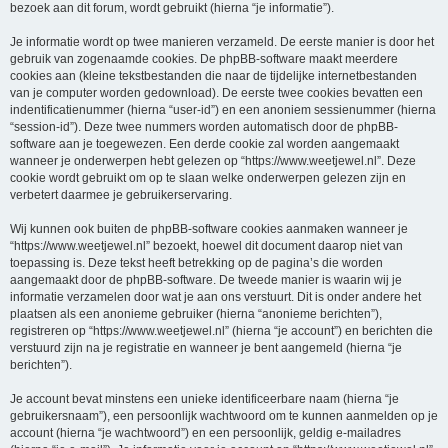
bezoek aan dit forum, wordt gebruikt (hierna “je informatie”).
Je informatie wordt op twee manieren verzameld. De eerste manier is door het
gebruik van zogenaamde cookies. De phpBB-software maakt meerdere
cookies aan (kleine tekstbestanden die naar de tijdelijke internetbestanden
van je computer worden gedownload). De eerste twee cookies bevatten een
indentificatienummer (hierna “user-id”) en een anoniem sessienummer (hierna
“session-id”). Deze twee nummers worden automatisch door de phpBB-
software aan je toegewezen. Een derde cookie zal worden aangemaakt
wanneer je onderwerpen hebt gelezen op “https://www.weetjewel.nl”. Deze
cookie wordt gebruikt om op te slaan welke onderwerpen gelezen zijn en
verbetert daarmee je gebruikerservaring.
Wij kunnen ook buiten de phpBB-software cookies aanmaken wanneer je
“https://www.weetjewel.nl” bezoekt, hoewel dit document daarop niet van
toepassing is. Deze tekst heeft betrekking op de pagina’s die worden
aangemaakt door de phpBB-software. De tweede manier is waarin wij je
informatie verzamelen door wat je aan ons verstuurt. Dit is onder andere het
plaatsen als een anonieme gebruiker (hierna “anonieme berichten”),
registreren op “https://www.weetjewel.nl” (hierna “je account”) en berichten die
verstuurd zijn na je registratie en wanneer je bent aangemeld (hierna “je
berichten”).
Je account bevat minstens een unieke identificeerbare naam (hierna “je
gebruikersnaam”), een persoonlijk wachtwoord om te kunnen aanmelden op je
account (hierna “je wachtwoord”) en een persoonlijk, geldig e-mailadres