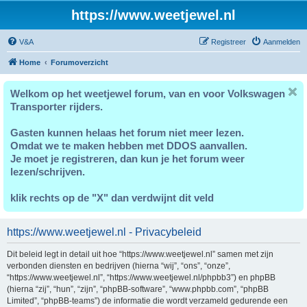
https://www.weetjewel.nl
V&A
Registreer
Aanmelden
Home
Forumoverzicht
Welkom op het weetjewel forum, van en voor Volkswagen
Transporter rijders.
Gasten kunnen helaas het forum niet meer lezen.
Omdat we te maken hebben met DDOS aanvallen.
Je moet je registreren, dan kun je het forum weer
lezen/schrijven.
klik rechts op de "X" dan verdwijnt dit veld
https://www.weetjewel.nl - Privacybeleid
Dit beleid legt in detail uit hoe “https://www.weetjewel.nl” samen met zijn
verbonden diensten en bedrijven (hierna “wij”, “ons”, “onze”,
“https://www.weetjewel.nl”, “https://www.weetjewel.nl/phpbb3”) en phpBB
(hierna “zij”, “hun”, “zijn”, “phpBB-software”, “www.phpbb.com”, “phpBB
Limited”, “phpBB-teams”) de informatie die wordt verzameld gedurende een