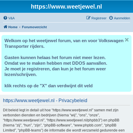
https://www.weetjewel.nl
V&A
Registreer
Aanmelden
Home
Forumoverzicht
Welkom op het weetjewel forum, van en voor Volkswagen
Transporter rijders.
Gasten kunnen helaas het forum niet meer lezen.
Omdat we te maken hebben met DDOS aanvallen.
Je moet je registreren, dan kun je het forum weer
lezen/schrijven.
klik rechts op de "X" dan verdwijnt dit veld
https://www.weetjewel.nl - Privacybeleid
Dit beleid legt in detail uit hoe “https://www.weetjewel.nl” samen met zijn
verbonden diensten en bedrijven (hierna “wij”, “ons”, “onze”,
“https://www.weetjewel.nl”, “https://www.weetjewel.nl/phpbb3”) en phpBB
(hierna “zij”, “hun”, “zijn”, “phpBB-software”, “www.phpbb.com”, “phpBB
Limited”, “phpBB-teams”) de informatie die wordt verzameld gedurende een