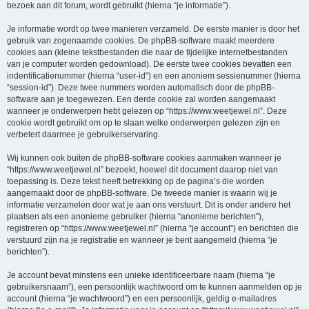
bezoek aan dit forum, wordt gebruikt (hierna “je informatie”).
Je informatie wordt op twee manieren verzameld. De eerste manier is door het
gebruik van zogenaamde cookies. De phpBB-software maakt meerdere
cookies aan (kleine tekstbestanden die naar de tijdelijke internetbestanden
van je computer worden gedownload). De eerste twee cookies bevatten een
indentificatienummer (hierna “user-id”) en een anoniem sessienummer (hierna
“session-id”). Deze twee nummers worden automatisch door de phpBB-
software aan je toegewezen. Een derde cookie zal worden aangemaakt
wanneer je onderwerpen hebt gelezen op “https://www.weetjewel.nl”. Deze
cookie wordt gebruikt om op te slaan welke onderwerpen gelezen zijn en
verbetert daarmee je gebruikerservaring.
Wij kunnen ook buiten de phpBB-software cookies aanmaken wanneer je
“https://www.weetjewel.nl” bezoekt, hoewel dit document daarop niet van
toepassing is. Deze tekst heeft betrekking op de pagina’s die worden
aangemaakt door de phpBB-software. De tweede manier is waarin wij je
informatie verzamelen door wat je aan ons verstuurt. Dit is onder andere het
plaatsen als een anonieme gebruiker (hierna “anonieme berichten”),
registreren op “https://www.weetjewel.nl” (hierna “je account”) en berichten die
verstuurd zijn na je registratie en wanneer je bent aangemeld (hierna “je
berichten”).
Je account bevat minstens een unieke identificeerbare naam (hierna “je
gebruikersnaam”), een persoonlijk wachtwoord om te kunnen aanmelden op je
account (hierna “je wachtwoord”) en een persoonlijk, geldig e-mailadres