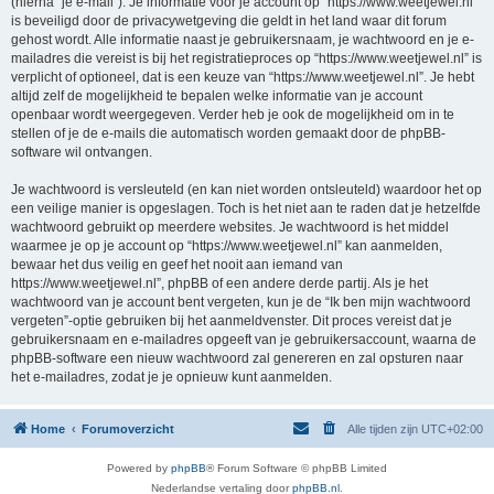
(hierna “je e-mail”). Je informatie voor je account op “https://www.weetjewel.nl”
is beveiligd door de privacywetgeving die geldt in het land waar dit forum
gehost wordt. Alle informatie naast je gebruikersnaam, je wachtwoord en je e-
mailadres die vereist is bij het registratieproces op “https://www.weetjewel.nl” is
verplicht of optioneel, dat is een keuze van “https://www.weetjewel.nl”. Je hebt
altijd zelf de mogelijkheid te bepalen welke informatie van je account
openbaar wordt weergegeven. Verder heb je ook de mogelijkheid om in te
stellen of je de e-mails die automatisch worden gemaakt door de phpBB-
software wil ontvangen.
Je wachtwoord is versleuteld (en kan niet worden ontsleuteld) waardoor het op
een veilige manier is opgeslagen. Toch is het niet aan te raden dat je hetzelfde
wachtwoord gebruikt op meerdere websites. Je wachtwoord is het middel
waarmee je op je account op “https://www.weetjewel.nl” kan aanmelden,
bewaar het dus veilig en geef het nooit aan iemand van
https://www.weetjewel.nl”, phpBB of een andere derde partij. Als je het
wachtwoord van je account bent vergeten, kun je de “Ik ben mijn wachtwoord
vergeten”-optie gebruiken bij het aanmeldvenster. Dit proces vereist dat je
gebruikersnaam en e-mailadres opgeeft van je gebruikersaccount, waarna de
phpBB-software een nieuw wachtwoord zal genereren en zal opsturen naar
het e-mailadres, zodat je je opnieuw kunt aanmelden.
Home
Forumoverzicht
Alle tijden zijn
UTC+02:00
Powered by
phpBB
® Forum Software © phpBB Limited
Nederlandse vertaling door
phpBB.nl
.