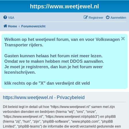
https://www.weetjewel.nl
V&A
Registreer
Aanmelden
Home
Forumoverzicht
Welkom op het weetjewel forum, van en voor Volkswagen
Transporter rijders.
Gasten kunnen helaas het forum niet meer lezen.
Omdat we te maken hebben met DDOS aanvallen.
Je moet je registreren, dan kun je het forum weer
lezen/schrijven.
klik rechts op de "X" dan verdwijnt dit veld
https://www.weetjewel.nl - Privacybeleid
Dit beleid legt in detail uit hoe “https://www.weetjewel.nl” samen met zijn
verbonden diensten en bedrijven (hierna “wij”, “ons”, “onze”,
“https://www.weetjewel.nl”, “https://www.weetjewel.nl/phpbb3”) en phpBB
(hierna “zij”, “hun”, “zijn”, “phpBB-software”, “www.phpbb.com”, “phpBB
Limited”, “phpBB-teams”) de informatie die wordt verzameld gedurende een