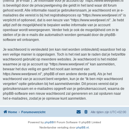
(hierna “je e-mail”). Je informatie voor je account op “https://www.weetjewel.nl”
is beveiligd door de privacywetgeving die geldt in het land waar dit forum
gehost wordt. Alle informatie naast je gebruikersnaam, je wachtwoord en je e-
mailadres die vereist is bij het registratieproces op “https://www.weetjewel.nl” is
verplicht of optioneel, dat is een keuze van “https://www.weetjewel.nl”. Je hebt
altijd zelf de mogelijkheid te bepalen welke informatie van je account
openbaar wordt weergegeven. Verder heb je ook de mogelijkheid om in te
stellen of je de e-mails die automatisch worden gemaakt door de phpBB-
software wil ontvangen.
Je wachtwoord is versleuteld (en kan niet worden ontsleuteld) waardoor het op
een veilige manier is opgeslagen. Toch is het niet aan te raden dat je hetzelfde
wachtwoord gebruikt op meerdere websites. Je wachtwoord is het middel
waarmee je op je account op “https://www.weetjewel.nl” kan aanmelden,
bewaar het dus veilig en geef het nooit aan iemand van
https://www.weetjewel.nl”, phpBB of een andere derde partij. Als je het
wachtwoord van je account bent vergeten, kun je de “Ik ben mijn wachtwoord
vergeten”-optie gebruiken bij het aanmeldvenster. Dit proces vereist dat je
gebruikersnaam en e-mailadres opgeeft van je gebruikersaccount, waarna de
phpBB-software een nieuw wachtwoord zal genereren en zal opsturen naar
het e-mailadres, zodat je je opnieuw kunt aanmelden.
Home
Forumoverzicht
Alle tijden zijn
UTC+02:00
Powered by
phpBB
® Forum Software © phpBB Limited
Nederlandse vertaling door
phpBB.nl
.