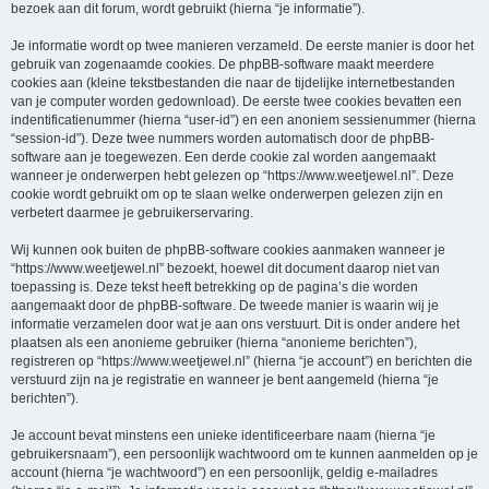
bezoek aan dit forum, wordt gebruikt (hierna “je informatie”).
Je informatie wordt op twee manieren verzameld. De eerste manier is door het
gebruik van zogenaamde cookies. De phpBB-software maakt meerdere
cookies aan (kleine tekstbestanden die naar de tijdelijke internetbestanden
van je computer worden gedownload). De eerste twee cookies bevatten een
indentificatienummer (hierna “user-id”) en een anoniem sessienummer (hierna
“session-id”). Deze twee nummers worden automatisch door de phpBB-
software aan je toegewezen. Een derde cookie zal worden aangemaakt
wanneer je onderwerpen hebt gelezen op “https://www.weetjewel.nl”. Deze
cookie wordt gebruikt om op te slaan welke onderwerpen gelezen zijn en
verbetert daarmee je gebruikerservaring.
Wij kunnen ook buiten de phpBB-software cookies aanmaken wanneer je
“https://www.weetjewel.nl” bezoekt, hoewel dit document daarop niet van
toepassing is. Deze tekst heeft betrekking op de pagina’s die worden
aangemaakt door de phpBB-software. De tweede manier is waarin wij je
informatie verzamelen door wat je aan ons verstuurt. Dit is onder andere het
plaatsen als een anonieme gebruiker (hierna “anonieme berichten”),
registreren op “https://www.weetjewel.nl” (hierna “je account”) en berichten die
verstuurd zijn na je registratie en wanneer je bent aangemeld (hierna “je
berichten”).
Je account bevat minstens een unieke identificeerbare naam (hierna “je
gebruikersnaam”), een persoonlijk wachtwoord om te kunnen aanmelden op je
account (hierna “je wachtwoord”) en een persoonlijk, geldig e-mailadres