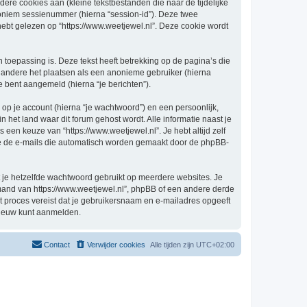
re cookies aan (kleine tekstbestanden die naar de tijdelijke
oniem sessienummer (hierna “session-id”). Deze twee
 gelezen op “https://www.weetjewel.nl”. Deze cookie wordt
oepassing is. Deze tekst heeft betrekking op de pagina’s die
 andere het plaatsen als een anonieme gebruiker (hierna
je bent aangemeld (hierna “je berichten”).
p je account (hierna “je wachtwoord”) en een persoonlijk,
in het land waar dit forum gehost wordt. Alle informatie naast je
s een keuze van “https://www.weetjewel.nl”. Je hebt altijd zelf
 je de e-mails die automatisch worden gemaakt door de phpBB-
at je hetzelfde wachtwoord gebruikt op meerdere websites. Je
emand van https://www.weetjewel.nl”, phpBB of een andere derde
it proces vereist dat je gebruikersnaam en e-mailadres opgeeft
nieuw kunt aanmelden.
Contact
Verwijder cookies
Alle tijden zijn
UTC+02:00