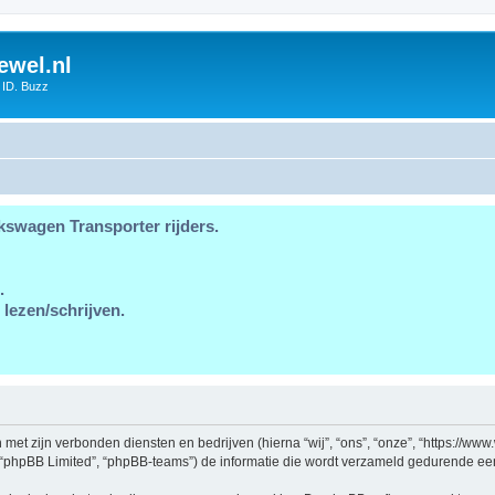
ewel.nl
 ID. Buzz
kswagen Transporter rijders.
.
 lezen/schrijven.
en met zijn verbonden diensten en bedrijven (hierna “wij”, “ons”, “onze”, “https://w
, “phpBB Limited”, “phpBB-teams”) de informatie die wordt verzameld gedurende een 