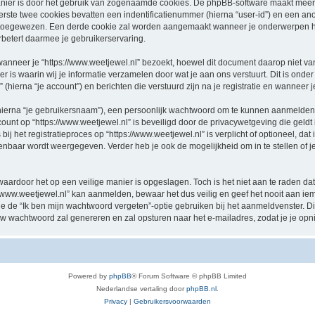
nier is door het gebruik van zogenaamde cookies. De phpBB-software maakt meerde
ste twee cookies bevatten een indentificatienummer (hierna “user-id”) en een an
oegewezen. Een derde cookie zal worden aangemaakt wanneer je onderwerpen hebt
betert daarmee je gebruikerservaring.
eer je “https://www.weetjewel.nl” bezoekt, hoewel dit document daarop niet van t
 waarin wij je informatie verzamelen door wat je aan ons verstuurt. Dit is onder
 (hierna “je account”) en berichten die verstuurd zijn na je registratie en wanneer 
hierna “je gebruikersnaam”), een persoonlijk wachtwoord om te kunnen aanmelden o
ccount op “https://www.weetjewel.nl” is beveiligd door de privacywetgeving die geldt 
j het registratieproces op “https://www.weetjewel.nl” is verplicht of optioneel, dat i
penbaar wordt weergegeven. Verder heb je ook de mogelijkheid om in te stellen of
waardoor het op een veilige manier is opgeslagen. Toch is het niet aan te raden d
/www.weetjewel.nl” kan aanmelden, bewaar het dus veilig en geef het nooit aan i
n je de “Ik ben mijn wachtwoord vergeten”-optie gebruiken bij het aanmeldvenster. D
w wachtwoord zal genereren en zal opsturen naar het e-mailadres, zodat je je op
Powered by
phpBB
® Forum Software © phpBB Limited
Nederlandse vertaling door
phpBB.nl
.
Privacy
|
Gebruikersvoorwaarden