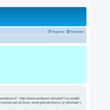
Registreer
Aanmelden
ww.weetjewel.nl”, “https://www.weetjewel.nl/phpbb3”) en phpBB
bezoek aan dit forum, wordt gebruikt (hierna “je informatie”).