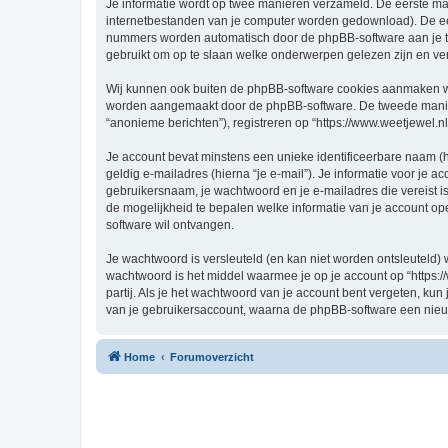
Je informatie wordt op twee manieren verzameld. De eerste ma
internetbestanden van je computer worden gedownload). De eer
nummers worden automatisch door de phpBB-software aan je t
gebruikt om op te slaan welke onderwerpen gelezen zijn en ver
Wij kunnen ook buiten de phpBB-software cookies aanmaken wann
worden aangemaakt door de phpBB-software. De tweede manier is
“anonieme berichten”), registreren op “https://www.weetjewel.nl”
Je account bevat minstens een unieke identificeerbare naam (
geldig e-mailadres (hierna “je e-mail”). Je informatie voor je a
gebruikersnaam, je wachtwoord en je e-mailadres die vereist is bi
de mogelijkheid te bepalen welke informatie van je account o
software wil ontvangen.
Je wachtwoord is versleuteld (en kan niet worden ontsleuteld) 
wachtwoord is het middel waarmee je op je account op “https:/
partij. Als je het wachtwoord van je account bent vergeten, ku
van je gebruikersaccount, waarna de phpBB-software een nieu
Home
Forumoverzicht