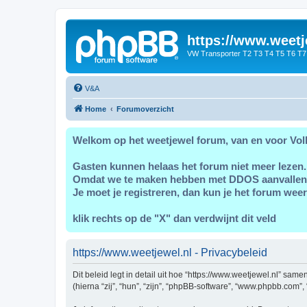
https://www.weetj
VW Transporter T2 T3 T4 T5 T6 T7
V&A
Home
Forumoverzicht
Welkom op het weetjewel forum, van en voor Vol
Gasten kunnen helaas het forum niet meer lezen.
Omdat we te maken hebben met DDOS aanvallen
Je moet je registreren, dan kun je het forum weer
klik rechts op de "X" dan verdwijnt dit veld
https://www.weetjewel.nl - Privacybeleid
Dit beleid legt in detail uit hoe “https://www.weetjewel.nl” sam
(hierna “zij”, “hun”, “zijn”, “phpBB-software”, “www.phpbb.com”