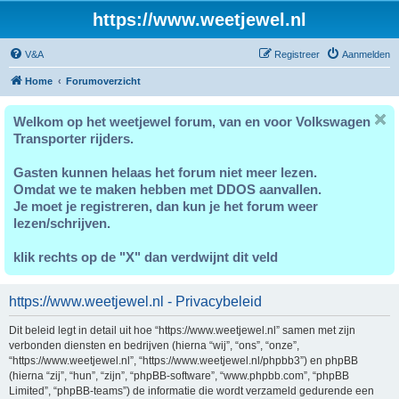
https://www.weetjewel.nl
V&A
Registreer
Aanmelden
Home
Forumoverzicht
Welkom op het weetjewel forum, van en voor Volkswagen
Transporter rijders.
Gasten kunnen helaas het forum niet meer lezen.
Omdat we te maken hebben met DDOS aanvallen.
Je moet je registreren, dan kun je het forum weer
lezen/schrijven.
klik rechts op de "X" dan verdwijnt dit veld
https://www.weetjewel.nl - Privacybeleid
Dit beleid legt in detail uit hoe “https://www.weetjewel.nl” samen met zijn
verbonden diensten en bedrijven (hierna “wij”, “ons”, “onze”,
“https://www.weetjewel.nl”, “https://www.weetjewel.nl/phpbb3”) en phpBB
(hierna “zij”, “hun”, “zijn”, “phpBB-software”, “www.phpbb.com”, “phpBB
Limited”, “phpBB-teams”) de informatie die wordt verzameld gedurende een