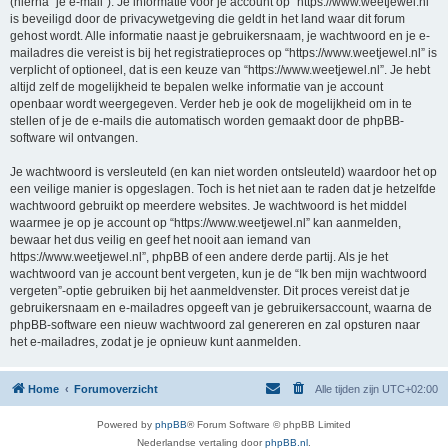
(hierna “je e-mail”). Je informatie voor je account op “https://www.weetjewel.nl”
is beveiligd door de privacywetgeving die geldt in het land waar dit forum
gehost wordt. Alle informatie naast je gebruikersnaam, je wachtwoord en je e-
mailadres die vereist is bij het registratieproces op “https://www.weetjewel.nl” is
verplicht of optioneel, dat is een keuze van “https://www.weetjewel.nl”. Je hebt
altijd zelf de mogelijkheid te bepalen welke informatie van je account
openbaar wordt weergegeven. Verder heb je ook de mogelijkheid om in te
stellen of je de e-mails die automatisch worden gemaakt door de phpBB-
software wil ontvangen.
Je wachtwoord is versleuteld (en kan niet worden ontsleuteld) waardoor het op
een veilige manier is opgeslagen. Toch is het niet aan te raden dat je hetzelfde
wachtwoord gebruikt op meerdere websites. Je wachtwoord is het middel
waarmee je op je account op “https://www.weetjewel.nl” kan aanmelden,
bewaar het dus veilig en geef het nooit aan iemand van
https://www.weetjewel.nl”, phpBB of een andere derde partij. Als je het
wachtwoord van je account bent vergeten, kun je de “Ik ben mijn wachtwoord
vergeten”-optie gebruiken bij het aanmeldvenster. Dit proces vereist dat je
gebruikersnaam en e-mailadres opgeeft van je gebruikersaccount, waarna de
phpBB-software een nieuw wachtwoord zal genereren en zal opsturen naar
het e-mailadres, zodat je je opnieuw kunt aanmelden.
Home
Forumoverzicht
Alle tijden zijn
UTC+02:00
Powered by
phpBB
® Forum Software © phpBB Limited
Nederlandse vertaling door
phpBB.nl
.