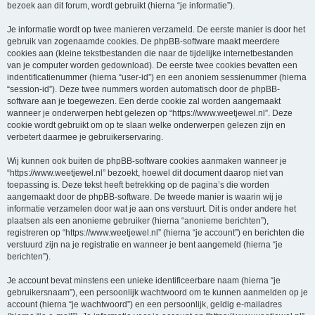
bezoek aan dit forum, wordt gebruikt (hierna “je informatie”).
Je informatie wordt op twee manieren verzameld. De eerste manier is door het
gebruik van zogenaamde cookies. De phpBB-software maakt meerdere
cookies aan (kleine tekstbestanden die naar de tijdelijke internetbestanden
van je computer worden gedownload). De eerste twee cookies bevatten een
indentificatienummer (hierna “user-id”) en een anoniem sessienummer (hierna
“session-id”). Deze twee nummers worden automatisch door de phpBB-
software aan je toegewezen. Een derde cookie zal worden aangemaakt
wanneer je onderwerpen hebt gelezen op “https://www.weetjewel.nl”. Deze
cookie wordt gebruikt om op te slaan welke onderwerpen gelezen zijn en
verbetert daarmee je gebruikerservaring.
Wij kunnen ook buiten de phpBB-software cookies aanmaken wanneer je
“https://www.weetjewel.nl” bezoekt, hoewel dit document daarop niet van
toepassing is. Deze tekst heeft betrekking op de pagina’s die worden
aangemaakt door de phpBB-software. De tweede manier is waarin wij je
informatie verzamelen door wat je aan ons verstuurt. Dit is onder andere het
plaatsen als een anonieme gebruiker (hierna “anonieme berichten”),
registreren op “https://www.weetjewel.nl” (hierna “je account”) en berichten die
verstuurd zijn na je registratie en wanneer je bent aangemeld (hierna “je
berichten”).
Je account bevat minstens een unieke identificeerbare naam (hierna “je
gebruikersnaam”), een persoonlijk wachtwoord om te kunnen aanmelden op je
account (hierna “je wachtwoord”) en een persoonlijk, geldig e-mailadres