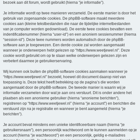
bezoek aan dit forum, wordt gebruikt (hierna “je informatie”).
Je informatie wordt op twee manieren verzameld. De eerste manier is door het
gebruik van zogenaamde cookies. De phpBB-software maakt meerdere
cookies aan (kleine tekstbestanden die naar de tijdelijke internetbestanden
van je computer worden gedownload). De eerste twee cookies bevatten een
indentificatienummer (hierna “user-id”) en een anoniem sessienummer (hierna
“session-id”). Deze twee nummers worden automatisch door de phpBB-
software aan je toegewezen. Een derde cookie zal worden aangemaakt
wanneer je onderwerpen hebt gelezen op “https://www.weetjewel.nl”. Deze
cookie wordt gebruikt om op te slaan welke onderwerpen gelezen zijn en
verbetert daarmee je gebruikerservaring.
Wij kunnen ook buiten de phpBB-software cookies aanmaken wanneer je
“https://www.weetjewel.nl” bezoekt, hoewel dit document daarop niet van
toepassing is. Deze tekst heeft betrekking op de pagina’s die worden
aangemaakt door de phpBB-software. De tweede manier is waarin wij je
informatie verzamelen door wat je aan ons verstuurt. Dit is onder andere het
plaatsen als een anonieme gebruiker (hierna “anonieme berichten”),
registreren op “https://www.weetjewel.nl” (hierna “je account”) en berichten die
verstuurd zijn na je registratie en wanneer je bent aangemeld (hierna “je
berichten”).
Je account bevat minstens een unieke identificeerbare naam (hierna “je
gebruikersnaam”), een persoonlijk wachtwoord om te kunnen aanmelden op je
account (hierna “je wachtwoord”) en een persoonlijk, geldig e-mailadres