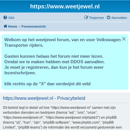
https://www.weetjewel.nl
V&A
Registreer
Aanmelden
Home
Forumoverzicht
Welkom op het weetjewel forum, van en voor Volkswagen
Transporter rijders.
Gasten kunnen helaas het forum niet meer lezen.
Omdat we te maken hebben met DDOS aanvallen.
Je moet je registreren, dan kun je het forum weer
lezen/schrijven.
klik rechts op de "X" dan verdwijnt dit veld
https://www.weetjewel.nl - Privacybeleid
Dit beleid legt in detail uit hoe “https://www.weetjewel.nl” samen met zijn
verbonden diensten en bedrijven (hierna “wij”, “ons”, “onze”,
“https://www.weetjewel.nl”, “https://www.weetjewel.nl/phpbb3”) en phpBB
(hierna “zij”, “hun”, “zijn”, “phpBB-software”, “www.phpbb.com”, “phpBB
Limited”, “phpBB-teams”) de informatie die wordt verzameld gedurende een