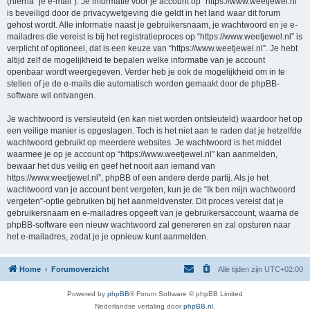
(hierna “je e-mail”). Je informatie voor je account op “https://www.weetjewel.nl”
is beveiligd door de privacywetgeving die geldt in het land waar dit forum
gehost wordt. Alle informatie naast je gebruikersnaam, je wachtwoord en je e-
mailadres die vereist is bij het registratieproces op “https://www.weetjewel.nl” is
verplicht of optioneel, dat is een keuze van “https://www.weetjewel.nl”. Je hebt
altijd zelf de mogelijkheid te bepalen welke informatie van je account
openbaar wordt weergegeven. Verder heb je ook de mogelijkheid om in te
stellen of je de e-mails die automatisch worden gemaakt door de phpBB-
software wil ontvangen.
Je wachtwoord is versleuteld (en kan niet worden ontsleuteld) waardoor het op
een veilige manier is opgeslagen. Toch is het niet aan te raden dat je hetzelfde
wachtwoord gebruikt op meerdere websites. Je wachtwoord is het middel
waarmee je op je account op “https://www.weetjewel.nl” kan aanmelden,
bewaar het dus veilig en geef het nooit aan iemand van
https://www.weetjewel.nl”, phpBB of een andere derde partij. Als je het
wachtwoord van je account bent vergeten, kun je de “Ik ben mijn wachtwoord
vergeten”-optie gebruiken bij het aanmeldvenster. Dit proces vereist dat je
gebruikersnaam en e-mailadres opgeeft van je gebruikersaccount, waarna de
phpBB-software een nieuw wachtwoord zal genereren en zal opsturen naar
het e-mailadres, zodat je je opnieuw kunt aanmelden.
Home
Forumoverzicht
Alle tijden zijn
UTC+02:00
Powered by
phpBB
® Forum Software © phpBB Limited
Nederlandse vertaling door
phpBB.nl
.