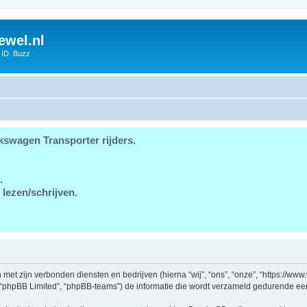
ewel.nl
 ID. Buzz
kswagen Transporter rijders.
.
 lezen/schrijven.
en met zijn verbonden diensten en bedrijven (hierna “wij”, “ons”, “onze”, “https://w
, “phpBB Limited”, “phpBB-teams”) de informatie die wordt verzameld gedurende een 