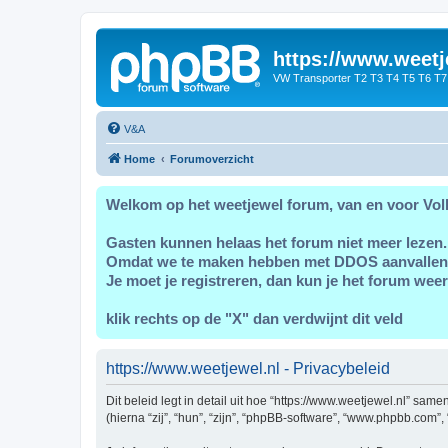
https://www.weetj
VW Transporter T2 T3 T4 T5 T6 T7
V&A
Home
Forumoverzicht
Welkom op het weetjewel forum, van en voor Vol
Gasten kunnen helaas het forum niet meer lezen.
Omdat we te maken hebben met DDOS aanvallen
Je moet je registreren, dan kun je het forum weer
klik rechts op de "X" dan verdwijnt dit veld
https://www.weetjewel.nl - Privacybeleid
Dit beleid legt in detail uit hoe “https://www.weetjewel.nl” sam
(hierna “zij”, “hun”, “zijn”, “phpBB-software”, “www.phpbb.com”