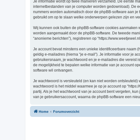
Je informatie wordt op twee manieren verzameld. De eerste ma
internetbestanden van je computer worden gedownload). De eer
nummers worden automatisch door de phpBB-software aan je t
gebruikt om op te slaan welke onderwerpen gelezen zijn en ver
Wij kunnen ook buiten de phpBB-software cookies aanmaken wann
worden aangemaakt door de phpBB-software. De tweede manier is
“anonieme berichten”), registreren op “https://www.weetjewel.nl”
Je account bevat minstens een unieke identificeerbare naam (
geldig e-mailadres (hierna “je e-mail”). Je informatie voor je a
gebruikersnaam, je wachtwoord en je e-mailadres die vereist is bi
de mogelijkheid te bepalen welke informatie van je account o
software wil ontvangen.
Je wachtwoord is versleuteld (en kan niet worden ontsleuteld) 
wachtwoord is het middel waarmee je op je account op “https:/
partij. Als je het wachtwoord van je account bent vergeten, ku
van je gebruikersaccount, waarna de phpBB-software een nieu
Home
Forumoverzicht