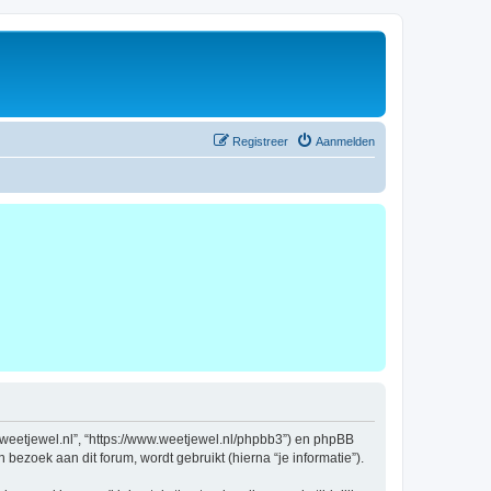
Registreer
Aanmelden
ww.weetjewel.nl”, “https://www.weetjewel.nl/phpbb3”) en phpBB
bezoek aan dit forum, wordt gebruikt (hierna “je informatie”).