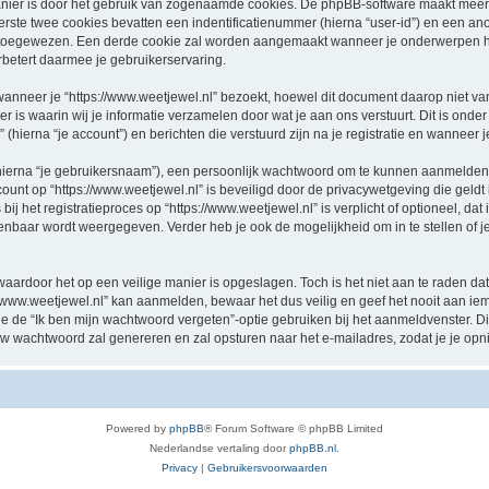
nier is door het gebruik van zogenaamde cookies. De phpBB-software maakt meerde
ste twee cookies bevatten een indentificatienummer (hierna “user-id”) en een an
oegewezen. Een derde cookie zal worden aangemaakt wanneer je onderwerpen hebt
betert daarmee je gebruikerservaring.
eer je “https://www.weetjewel.nl” bezoekt, hoewel dit document daarop niet van t
 waarin wij je informatie verzamelen door wat je aan ons verstuurt. Dit is onder
 (hierna “je account”) en berichten die verstuurd zijn na je registratie en wanneer 
hierna “je gebruikersnaam”), een persoonlijk wachtwoord om te kunnen aanmelden o
ccount op “https://www.weetjewel.nl” is beveiligd door de privacywetgeving die geldt 
j het registratieproces op “https://www.weetjewel.nl” is verplicht of optioneel, dat i
penbaar wordt weergegeven. Verder heb je ook de mogelijkheid om in te stellen of
waardoor het op een veilige manier is opgeslagen. Toch is het niet aan te raden d
/www.weetjewel.nl” kan aanmelden, bewaar het dus veilig en geef het nooit aan i
n je de “Ik ben mijn wachtwoord vergeten”-optie gebruiken bij het aanmeldvenster. D
w wachtwoord zal genereren en zal opsturen naar het e-mailadres, zodat je je op
Powered by
phpBB
® Forum Software © phpBB Limited
Nederlandse vertaling door
phpBB.nl
.
Privacy
|
Gebruikersvoorwaarden