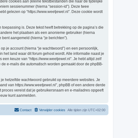
re cookies aan (kleine tekstbestanden die naar de tijdelijke
oniem sessienummer (hierna “session-id”). Deze twee
 gelezen op “https://www.weetjewel.nl”. Deze cookie wordt
oepassing is. Deze tekst heeft betrekking op de pagina’s die
 andere het plaatsen als een anonieme gebruiker (hierna
je bent aangemeld (hierna “je berichten”).
p je account (hierna “je wachtwoord”) en een persoonlijk,
in het land waar dit forum gehost wordt. Alle informatie naast je
s een keuze van “https://www.weetjewel.nl”. Je hebt altijd zelf
 je de e-mails die automatisch worden gemaakt door de phpBB-
at je hetzelfde wachtwoord gebruikt op meerdere websites. Je
emand van https://www.weetjewel.nl”, phpBB of een andere derde
it proces vereist dat je gebruikersnaam en e-mailadres opgeeft
nieuw kunt aanmelden.
Contact
Verwijder cookies
Alle tijden zijn
UTC+02:00