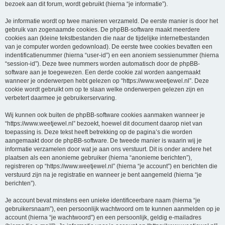
bezoek aan dit forum, wordt gebruikt (hierna “je informatie”).
Je informatie wordt op twee manieren verzameld. De eerste manier is door het
gebruik van zogenaamde cookies. De phpBB-software maakt meerdere
cookies aan (kleine tekstbestanden die naar de tijdelijke internetbestanden
van je computer worden gedownload). De eerste twee cookies bevatten een
indentificatienummer (hierna “user-id”) en een anoniem sessienummer (hierna
“session-id”). Deze twee nummers worden automatisch door de phpBB-
software aan je toegewezen. Een derde cookie zal worden aangemaakt
wanneer je onderwerpen hebt gelezen op “https://www.weetjewel.nl”. Deze
cookie wordt gebruikt om op te slaan welke onderwerpen gelezen zijn en
verbetert daarmee je gebruikerservaring.
Wij kunnen ook buiten de phpBB-software cookies aanmaken wanneer je
“https://www.weetjewel.nl” bezoekt, hoewel dit document daarop niet van
toepassing is. Deze tekst heeft betrekking op de pagina’s die worden
aangemaakt door de phpBB-software. De tweede manier is waarin wij je
informatie verzamelen door wat je aan ons verstuurt. Dit is onder andere het
plaatsen als een anonieme gebruiker (hierna “anonieme berichten”),
registreren op “https://www.weetjewel.nl” (hierna “je account”) en berichten die
verstuurd zijn na je registratie en wanneer je bent aangemeld (hierna “je
berichten”).
Je account bevat minstens een unieke identificeerbare naam (hierna “je
gebruikersnaam”), een persoonlijk wachtwoord om te kunnen aanmelden op je
account (hierna “je wachtwoord”) en een persoonlijk, geldig e-mailadres