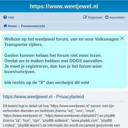
https://www.weetjewel.nl
V&A
Registreer
Aanmelden
Home
Forumoverzicht
Welkom op het weetjewel forum, van en voor Volkswagen
Transporter rijders.
Gasten kunnen helaas het forum niet meer lezen.
Omdat we te maken hebben met DDOS aanvallen.
Je moet je registreren, dan kun je het forum weer
lezen/schrijven.
klik rechts op de "X" dan verdwijnt dit veld
https://www.weetjewel.nl - Privacybeleid
Dit beleid legt in detail uit hoe “https://www.weetjewel.nl” samen met zijn
verbonden diensten en bedrijven (hierna “wij”, “ons”, “onze”,
“https://www.weetjewel.nl”, “https://www.weetjewel.nl/phpbb3”) en phpBB
(hierna “zij”, “hun”, “zijn”, “phpBB-software”, “www.phpbb.com”, “phpBB
Limited”, “phpBB-teams”) de informatie die wordt verzameld gedurende een