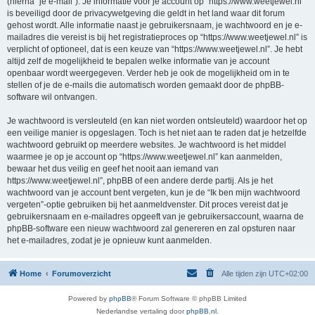
(hierna “je e-mail”). Je informatie voor je account op “https://www.weetjewel.nl”
is beveiligd door de privacywetgeving die geldt in het land waar dit forum
gehost wordt. Alle informatie naast je gebruikersnaam, je wachtwoord en je e-
mailadres die vereist is bij het registratieproces op “https://www.weetjewel.nl” is
verplicht of optioneel, dat is een keuze van “https://www.weetjewel.nl”. Je hebt
altijd zelf de mogelijkheid te bepalen welke informatie van je account
openbaar wordt weergegeven. Verder heb je ook de mogelijkheid om in te
stellen of je de e-mails die automatisch worden gemaakt door de phpBB-
software wil ontvangen.
Je wachtwoord is versleuteld (en kan niet worden ontsleuteld) waardoor het op
een veilige manier is opgeslagen. Toch is het niet aan te raden dat je hetzelfde
wachtwoord gebruikt op meerdere websites. Je wachtwoord is het middel
waarmee je op je account op “https://www.weetjewel.nl” kan aanmelden,
bewaar het dus veilig en geef het nooit aan iemand van
https://www.weetjewel.nl”, phpBB of een andere derde partij. Als je het
wachtwoord van je account bent vergeten, kun je de “Ik ben mijn wachtwoord
vergeten”-optie gebruiken bij het aanmeldvenster. Dit proces vereist dat je
gebruikersnaam en e-mailadres opgeeft van je gebruikersaccount, waarna de
phpBB-software een nieuw wachtwoord zal genereren en zal opsturen naar
het e-mailadres, zodat je je opnieuw kunt aanmelden.
Home
Forumoverzicht
Alle tijden zijn
UTC+02:00
Powered by
phpBB
® Forum Software © phpBB Limited
Nederlandse vertaling door
phpBB.nl
.