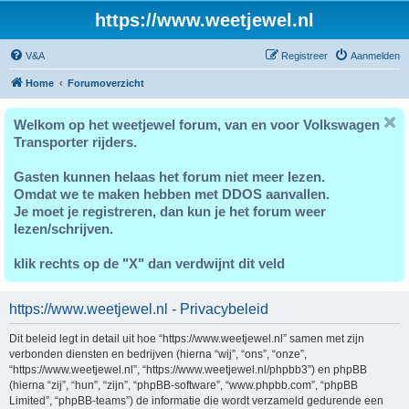
https://www.weetjewel.nl
V&A
Registreer
Aanmelden
Home
Forumoverzicht
Welkom op het weetjewel forum, van en voor Volkswagen
Transporter rijders.
Gasten kunnen helaas het forum niet meer lezen.
Omdat we te maken hebben met DDOS aanvallen.
Je moet je registreren, dan kun je het forum weer
lezen/schrijven.
klik rechts op de "X" dan verdwijnt dit veld
https://www.weetjewel.nl - Privacybeleid
Dit beleid legt in detail uit hoe “https://www.weetjewel.nl” samen met zijn
verbonden diensten en bedrijven (hierna “wij”, “ons”, “onze”,
“https://www.weetjewel.nl”, “https://www.weetjewel.nl/phpbb3”) en phpBB
(hierna “zij”, “hun”, “zijn”, “phpBB-software”, “www.phpbb.com”, “phpBB
Limited”, “phpBB-teams”) de informatie die wordt verzameld gedurende een