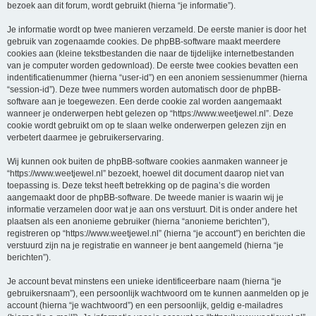
bezoek aan dit forum, wordt gebruikt (hierna “je informatie”).
Je informatie wordt op twee manieren verzameld. De eerste manier is door het
gebruik van zogenaamde cookies. De phpBB-software maakt meerdere
cookies aan (kleine tekstbestanden die naar de tijdelijke internetbestanden
van je computer worden gedownload). De eerste twee cookies bevatten een
indentificatienummer (hierna “user-id”) en een anoniem sessienummer (hierna
“session-id”). Deze twee nummers worden automatisch door de phpBB-
software aan je toegewezen. Een derde cookie zal worden aangemaakt
wanneer je onderwerpen hebt gelezen op “https://www.weetjewel.nl”. Deze
cookie wordt gebruikt om op te slaan welke onderwerpen gelezen zijn en
verbetert daarmee je gebruikerservaring.
Wij kunnen ook buiten de phpBB-software cookies aanmaken wanneer je
“https://www.weetjewel.nl” bezoekt, hoewel dit document daarop niet van
toepassing is. Deze tekst heeft betrekking op de pagina’s die worden
aangemaakt door de phpBB-software. De tweede manier is waarin wij je
informatie verzamelen door wat je aan ons verstuurt. Dit is onder andere het
plaatsen als een anonieme gebruiker (hierna “anonieme berichten”),
registreren op “https://www.weetjewel.nl” (hierna “je account”) en berichten die
verstuurd zijn na je registratie en wanneer je bent aangemeld (hierna “je
berichten”).
Je account bevat minstens een unieke identificeerbare naam (hierna “je
gebruikersnaam”), een persoonlijk wachtwoord om te kunnen aanmelden op je
account (hierna “je wachtwoord”) en een persoonlijk, geldig e-mailadres