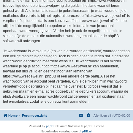
(hierna “je e-mail”). Je informatie voor je account op “https://www.weetjewel.nl”
is beveiligd door de privacywetgeving die geldt in het land waar dit forum
gehost wordt. Alle informatie naast je gebruikersnaam, je wachtwoord en je e-
mailadres die vereist is bij het registratieproces op “https://www.weetjewel.nl” is
verplicht of optioneel, dat is een keuze van “https://www.weetjewel.nl”. Je hebt
altijd zelf de mogelijkheid te bepalen welke informatie van je account
openbaar wordt weergegeven. Verder heb je ook de mogelijkheid om in te
stellen of je de e-mails die automatisch worden gemaakt door de phpBB-
software wil ontvangen.
Je wachtwoord is versleuteld (en kan niet worden ontsleuteld) waardoor het op
een veilige manier is opgeslagen. Toch is het niet aan te raden dat je hetzelfde
wachtwoord gebruikt op meerdere websites. Je wachtwoord is het middel
waarmee je op je account op “https://www.weetjewel.nl” kan aanmelden,
bewaar het dus veilig en geef het nooit aan iemand van
https://www.weetjewel.nl”, phpBB of een andere derde partij. Als je het
wachtwoord van je account bent vergeten, kun je de “Ik ben mijn wachtwoord
vergeten”-optie gebruiken bij het aanmeldvenster. Dit proces vereist dat je
gebruikersnaam en e-mailadres opgeeft van je gebruikersaccount, waarna de
phpBB-software een nieuw wachtwoord zal genereren en zal opsturen naar
het e-mailadres, zodat je je opnieuw kunt aanmelden.
Home
Forumoverzicht
Alle tijden zijn
UTC+02:00
Powered by
phpBB
® Forum Software © phpBB Limited
Nederlandse vertaling door
phpBB.nl
.