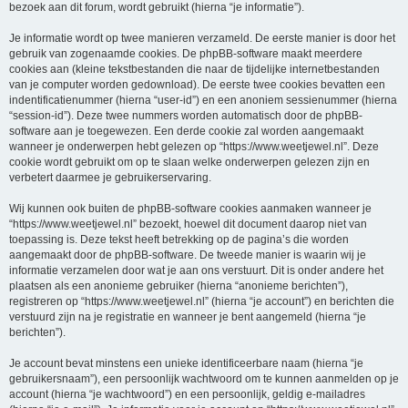
bezoek aan dit forum, wordt gebruikt (hierna “je informatie”).
Je informatie wordt op twee manieren verzameld. De eerste manier is door het
gebruik van zogenaamde cookies. De phpBB-software maakt meerdere
cookies aan (kleine tekstbestanden die naar de tijdelijke internetbestanden
van je computer worden gedownload). De eerste twee cookies bevatten een
indentificatienummer (hierna “user-id”) en een anoniem sessienummer (hierna
“session-id”). Deze twee nummers worden automatisch door de phpBB-
software aan je toegewezen. Een derde cookie zal worden aangemaakt
wanneer je onderwerpen hebt gelezen op “https://www.weetjewel.nl”. Deze
cookie wordt gebruikt om op te slaan welke onderwerpen gelezen zijn en
verbetert daarmee je gebruikerservaring.
Wij kunnen ook buiten de phpBB-software cookies aanmaken wanneer je
“https://www.weetjewel.nl” bezoekt, hoewel dit document daarop niet van
toepassing is. Deze tekst heeft betrekking op de pagina’s die worden
aangemaakt door de phpBB-software. De tweede manier is waarin wij je
informatie verzamelen door wat je aan ons verstuurt. Dit is onder andere het
plaatsen als een anonieme gebruiker (hierna “anonieme berichten”),
registreren op “https://www.weetjewel.nl” (hierna “je account”) en berichten die
verstuurd zijn na je registratie en wanneer je bent aangemeld (hierna “je
berichten”).
Je account bevat minstens een unieke identificeerbare naam (hierna “je
gebruikersnaam”), een persoonlijk wachtwoord om te kunnen aanmelden op je
account (hierna “je wachtwoord”) en een persoonlijk, geldig e-mailadres