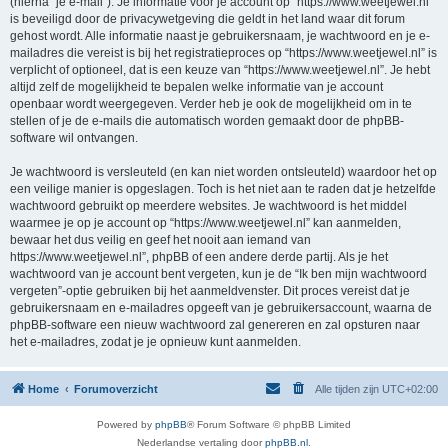
(hierna “je e-mail”). Je informatie voor je account op “https://www.weetjewel.nl”
is beveiligd door de privacywetgeving die geldt in het land waar dit forum
gehost wordt. Alle informatie naast je gebruikersnaam, je wachtwoord en je e-
mailadres die vereist is bij het registratieproces op “https://www.weetjewel.nl” is
verplicht of optioneel, dat is een keuze van “https://www.weetjewel.nl”. Je hebt
altijd zelf de mogelijkheid te bepalen welke informatie van je account
openbaar wordt weergegeven. Verder heb je ook de mogelijkheid om in te
stellen of je de e-mails die automatisch worden gemaakt door de phpBB-
software wil ontvangen.
Je wachtwoord is versleuteld (en kan niet worden ontsleuteld) waardoor het op
een veilige manier is opgeslagen. Toch is het niet aan te raden dat je hetzelfde
wachtwoord gebruikt op meerdere websites. Je wachtwoord is het middel
waarmee je op je account op “https://www.weetjewel.nl” kan aanmelden,
bewaar het dus veilig en geef het nooit aan iemand van
https://www.weetjewel.nl”, phpBB of een andere derde partij. Als je het
wachtwoord van je account bent vergeten, kun je de “Ik ben mijn wachtwoord
vergeten”-optie gebruiken bij het aanmeldvenster. Dit proces vereist dat je
gebruikersnaam en e-mailadres opgeeft van je gebruikersaccount, waarna de
phpBB-software een nieuw wachtwoord zal genereren en zal opsturen naar
het e-mailadres, zodat je je opnieuw kunt aanmelden.
Home
Forumoverzicht
Alle tijden zijn
UTC+02:00
Powered by
phpBB
® Forum Software © phpBB Limited
Nederlandse vertaling door
phpBB.nl
.