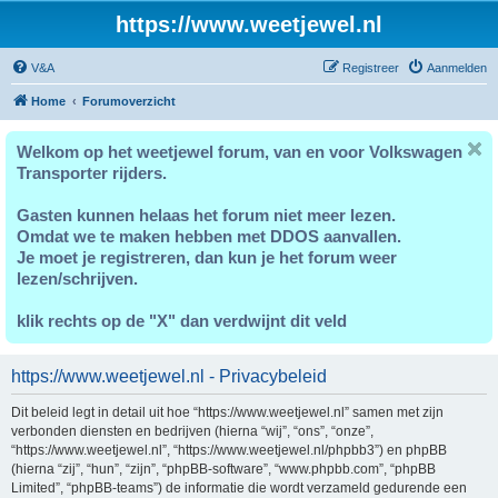
https://www.weetjewel.nl
V&A
Registreer
Aanmelden
Home
Forumoverzicht
Welkom op het weetjewel forum, van en voor Volkswagen
Transporter rijders.
Gasten kunnen helaas het forum niet meer lezen.
Omdat we te maken hebben met DDOS aanvallen.
Je moet je registreren, dan kun je het forum weer
lezen/schrijven.
klik rechts op de "X" dan verdwijnt dit veld
https://www.weetjewel.nl - Privacybeleid
Dit beleid legt in detail uit hoe “https://www.weetjewel.nl” samen met zijn
verbonden diensten en bedrijven (hierna “wij”, “ons”, “onze”,
“https://www.weetjewel.nl”, “https://www.weetjewel.nl/phpbb3”) en phpBB
(hierna “zij”, “hun”, “zijn”, “phpBB-software”, “www.phpbb.com”, “phpBB
Limited”, “phpBB-teams”) de informatie die wordt verzameld gedurende een