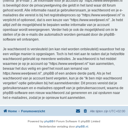
(hierna “je e-mail”). Je informatie voor je account op “https://www.weetjewel.nl”
is beveiligd door de privacywetgeving die geldt in het land waar dit forum
gehost wordt. Alle informatie naast je gebruikersnaam, je wachtwoord en je e-
mailadres die vereist is bij het registratieproces op “https://www.weetjewel.nl” is
verplicht of optioneel, dat is een keuze van “https://www.weetjewel.nl”. Je hebt
altijd zelf de mogelijkheid te bepalen welke informatie van je account
openbaar wordt weergegeven. Verder heb je ook de mogelijkheid om in te
stellen of je de e-mails die automatisch worden gemaakt door de phpBB-
software wil ontvangen.
Je wachtwoord is versleuteld (en kan niet worden ontsleuteld) waardoor het op
een veilige manier is opgeslagen. Toch is het niet aan te raden dat je hetzelfde
wachtwoord gebruikt op meerdere websites. Je wachtwoord is het middel
waarmee je op je account op “https://www.weetjewel.nl” kan aanmelden,
bewaar het dus veilig en geef het nooit aan iemand van
https://www.weetjewel.nl”, phpBB of een andere derde partij. Als je het
wachtwoord van je account bent vergeten, kun je de “Ik ben mijn wachtwoord
vergeten”-optie gebruiken bij het aanmeldvenster. Dit proces vereist dat je
gebruikersnaam en e-mailadres opgeeft van je gebruikersaccount, waarna de
phpBB-software een nieuw wachtwoord zal genereren en zal opsturen naar
het e-mailadres, zodat je je opnieuw kunt aanmelden.
Home
Forumoverzicht
Alle tijden zijn
UTC+02:00
Powered by
phpBB
® Forum Software © phpBB Limited
Nederlandse vertaling door
phpBB.nl
.