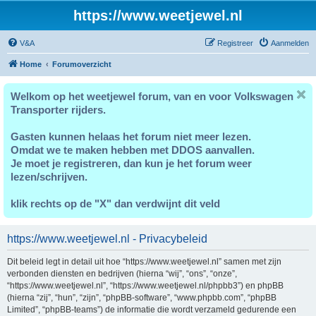
https://www.weetjewel.nl
V&A
Registreer
Aanmelden
Home
Forumoverzicht
Welkom op het weetjewel forum, van en voor Volkswagen
Transporter rijders.
Gasten kunnen helaas het forum niet meer lezen.
Omdat we te maken hebben met DDOS aanvallen.
Je moet je registreren, dan kun je het forum weer
lezen/schrijven.
klik rechts op de "X" dan verdwijnt dit veld
https://www.weetjewel.nl - Privacybeleid
Dit beleid legt in detail uit hoe “https://www.weetjewel.nl” samen met zijn
verbonden diensten en bedrijven (hierna “wij”, “ons”, “onze”,
“https://www.weetjewel.nl”, “https://www.weetjewel.nl/phpbb3”) en phpBB
(hierna “zij”, “hun”, “zijn”, “phpBB-software”, “www.phpbb.com”, “phpBB
Limited”, “phpBB-teams”) de informatie die wordt verzameld gedurende een