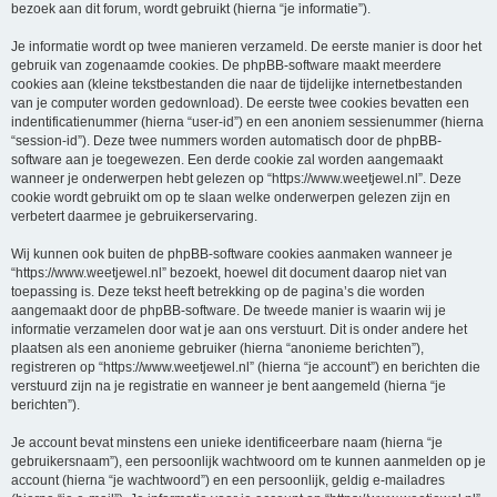
bezoek aan dit forum, wordt gebruikt (hierna “je informatie”).
Je informatie wordt op twee manieren verzameld. De eerste manier is door het
gebruik van zogenaamde cookies. De phpBB-software maakt meerdere
cookies aan (kleine tekstbestanden die naar de tijdelijke internetbestanden
van je computer worden gedownload). De eerste twee cookies bevatten een
indentificatienummer (hierna “user-id”) en een anoniem sessienummer (hierna
“session-id”). Deze twee nummers worden automatisch door de phpBB-
software aan je toegewezen. Een derde cookie zal worden aangemaakt
wanneer je onderwerpen hebt gelezen op “https://www.weetjewel.nl”. Deze
cookie wordt gebruikt om op te slaan welke onderwerpen gelezen zijn en
verbetert daarmee je gebruikerservaring.
Wij kunnen ook buiten de phpBB-software cookies aanmaken wanneer je
“https://www.weetjewel.nl” bezoekt, hoewel dit document daarop niet van
toepassing is. Deze tekst heeft betrekking op de pagina’s die worden
aangemaakt door de phpBB-software. De tweede manier is waarin wij je
informatie verzamelen door wat je aan ons verstuurt. Dit is onder andere het
plaatsen als een anonieme gebruiker (hierna “anonieme berichten”),
registreren op “https://www.weetjewel.nl” (hierna “je account”) en berichten die
verstuurd zijn na je registratie en wanneer je bent aangemeld (hierna “je
berichten”).
Je account bevat minstens een unieke identificeerbare naam (hierna “je
gebruikersnaam”), een persoonlijk wachtwoord om te kunnen aanmelden op je
account (hierna “je wachtwoord”) en een persoonlijk, geldig e-mailadres