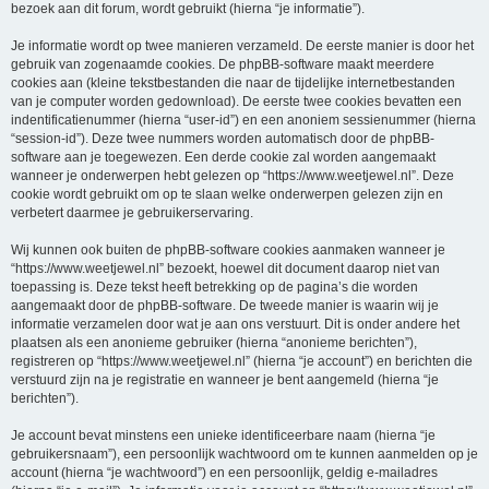
bezoek aan dit forum, wordt gebruikt (hierna “je informatie”).
Je informatie wordt op twee manieren verzameld. De eerste manier is door het
gebruik van zogenaamde cookies. De phpBB-software maakt meerdere
cookies aan (kleine tekstbestanden die naar de tijdelijke internetbestanden
van je computer worden gedownload). De eerste twee cookies bevatten een
indentificatienummer (hierna “user-id”) en een anoniem sessienummer (hierna
“session-id”). Deze twee nummers worden automatisch door de phpBB-
software aan je toegewezen. Een derde cookie zal worden aangemaakt
wanneer je onderwerpen hebt gelezen op “https://www.weetjewel.nl”. Deze
cookie wordt gebruikt om op te slaan welke onderwerpen gelezen zijn en
verbetert daarmee je gebruikerservaring.
Wij kunnen ook buiten de phpBB-software cookies aanmaken wanneer je
“https://www.weetjewel.nl” bezoekt, hoewel dit document daarop niet van
toepassing is. Deze tekst heeft betrekking op de pagina’s die worden
aangemaakt door de phpBB-software. De tweede manier is waarin wij je
informatie verzamelen door wat je aan ons verstuurt. Dit is onder andere het
plaatsen als een anonieme gebruiker (hierna “anonieme berichten”),
registreren op “https://www.weetjewel.nl” (hierna “je account”) en berichten die
verstuurd zijn na je registratie en wanneer je bent aangemeld (hierna “je
berichten”).
Je account bevat minstens een unieke identificeerbare naam (hierna “je
gebruikersnaam”), een persoonlijk wachtwoord om te kunnen aanmelden op je
account (hierna “je wachtwoord”) en een persoonlijk, geldig e-mailadres