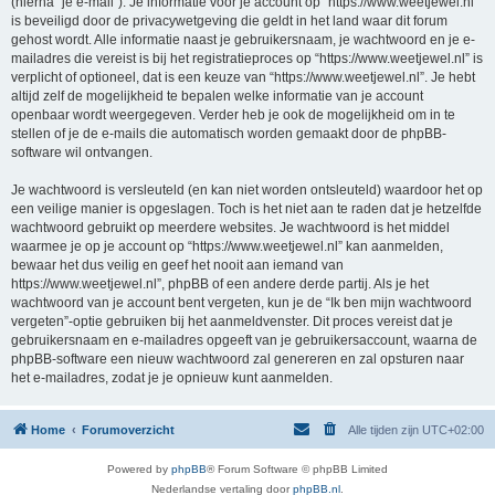
(hierna “je e-mail”). Je informatie voor je account op “https://www.weetjewel.nl”
is beveiligd door de privacywetgeving die geldt in het land waar dit forum
gehost wordt. Alle informatie naast je gebruikersnaam, je wachtwoord en je e-
mailadres die vereist is bij het registratieproces op “https://www.weetjewel.nl” is
verplicht of optioneel, dat is een keuze van “https://www.weetjewel.nl”. Je hebt
altijd zelf de mogelijkheid te bepalen welke informatie van je account
openbaar wordt weergegeven. Verder heb je ook de mogelijkheid om in te
stellen of je de e-mails die automatisch worden gemaakt door de phpBB-
software wil ontvangen.
Je wachtwoord is versleuteld (en kan niet worden ontsleuteld) waardoor het op
een veilige manier is opgeslagen. Toch is het niet aan te raden dat je hetzelfde
wachtwoord gebruikt op meerdere websites. Je wachtwoord is het middel
waarmee je op je account op “https://www.weetjewel.nl” kan aanmelden,
bewaar het dus veilig en geef het nooit aan iemand van
https://www.weetjewel.nl”, phpBB of een andere derde partij. Als je het
wachtwoord van je account bent vergeten, kun je de “Ik ben mijn wachtwoord
vergeten”-optie gebruiken bij het aanmeldvenster. Dit proces vereist dat je
gebruikersnaam en e-mailadres opgeeft van je gebruikersaccount, waarna de
phpBB-software een nieuw wachtwoord zal genereren en zal opsturen naar
het e-mailadres, zodat je je opnieuw kunt aanmelden.
Home
Forumoverzicht
Alle tijden zijn
UTC+02:00
Powered by
phpBB
® Forum Software © phpBB Limited
Nederlandse vertaling door
phpBB.nl
.