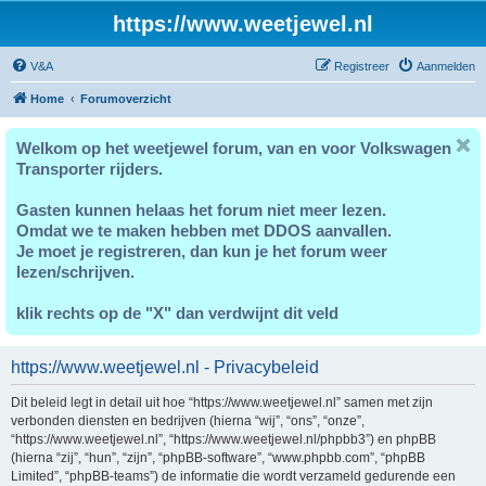
https://www.weetjewel.nl
V&A
Registreer
Aanmelden
Home
Forumoverzicht
Welkom op het weetjewel forum, van en voor Volkswagen
Transporter rijders.
Gasten kunnen helaas het forum niet meer lezen.
Omdat we te maken hebben met DDOS aanvallen.
Je moet je registreren, dan kun je het forum weer
lezen/schrijven.
klik rechts op de "X" dan verdwijnt dit veld
https://www.weetjewel.nl - Privacybeleid
Dit beleid legt in detail uit hoe “https://www.weetjewel.nl” samen met zijn
verbonden diensten en bedrijven (hierna “wij”, “ons”, “onze”,
“https://www.weetjewel.nl”, “https://www.weetjewel.nl/phpbb3”) en phpBB
(hierna “zij”, “hun”, “zijn”, “phpBB-software”, “www.phpbb.com”, “phpBB
Limited”, “phpBB-teams”) de informatie die wordt verzameld gedurende een