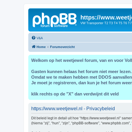
https://www.weetj
VW Transporter T2 T3 T4 T5 T6 T7
V&A
Home
Forumoverzicht
Welkom op het weetjewel forum, van en voor Vol
Gasten kunnen helaas het forum niet meer lezen.
Omdat we te maken hebben met DDOS aanvallen
Je moet je registreren, dan kun je het forum weer
klik rechts op de "X" dan verdwijnt dit veld
https://www.weetjewel.nl - Privacybeleid
Dit beleid legt in detail uit hoe “https://www.weetjewel.nl” sam
(hierna “zij”, “hun”, “zijn”, “phpBB-software”, “www.phpbb.com”