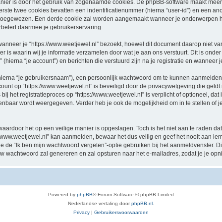
nier is door het gebruik van zogenaamde cookies. De phpBB-software maakt meerde
ste twee cookies bevatten een indentificatienummer (hierna “user-id”) en een an
oegewezen. Een derde cookie zal worden aangemaakt wanneer je onderwerpen hebt
betert daarmee je gebruikerservaring.
eer je “https://www.weetjewel.nl” bezoekt, hoewel dit document daarop niet van t
 waarin wij je informatie verzamelen door wat je aan ons verstuurt. Dit is onder
 (hierna “je account”) en berichten die verstuurd zijn na je registratie en wanneer 
hierna “je gebruikersnaam”), een persoonlijk wachtwoord om te kunnen aanmelden o
ccount op “https://www.weetjewel.nl” is beveiligd door de privacywetgeving die geldt 
j het registratieproces op “https://www.weetjewel.nl” is verplicht of optioneel, dat i
penbaar wordt weergegeven. Verder heb je ook de mogelijkheid om in te stellen of
waardoor het op een veilige manier is opgeslagen. Toch is het niet aan te raden d
/www.weetjewel.nl” kan aanmelden, bewaar het dus veilig en geef het nooit aan i
n je de “Ik ben mijn wachtwoord vergeten”-optie gebruiken bij het aanmeldvenster. D
w wachtwoord zal genereren en zal opsturen naar het e-mailadres, zodat je je op
Powered by
phpBB
® Forum Software © phpBB Limited
Nederlandse vertaling door
phpBB.nl
.
Privacy
|
Gebruikersvoorwaarden