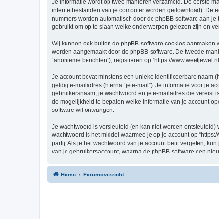
Je informatie wordt op twee manieren verzameld. De eerste ma
internetbestanden van je computer worden gedownload). De eer
nummers worden automatisch door de phpBB-software aan je t
gebruikt om op te slaan welke onderwerpen gelezen zijn en ver
Wij kunnen ook buiten de phpBB-software cookies aanmaken wann
worden aangemaakt door de phpBB-software. De tweede manier is
“anonieme berichten”), registreren op “https://www.weetjewel.nl”
Je account bevat minstens een unieke identificeerbare naam (
geldig e-mailadres (hierna “je e-mail”). Je informatie voor je a
gebruikersnaam, je wachtwoord en je e-mailadres die vereist is bi
de mogelijkheid te bepalen welke informatie van je account o
software wil ontvangen.
Je wachtwoord is versleuteld (en kan niet worden ontsleuteld) 
wachtwoord is het middel waarmee je op je account op “https:/
partij. Als je het wachtwoord van je account bent vergeten, ku
van je gebruikersaccount, waarna de phpBB-software een nieu
Home
Forumoverzicht