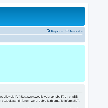
Registreer
Aanmelden
ww.weetjewel.nl”, “https://www.weetjewel.nl/phpbb3”) en phpBB
bezoek aan dit forum, wordt gebruikt (hierna “je informatie”).