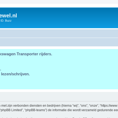
ewel.nl
 ID. Buzz
kswagen Transporter rijders.
.
 lezen/schrijven.
en met zijn verbonden diensten en bedrijven (hierna “wij”, “ons”, “onze”, “https://w
, “phpBB Limited”, “phpBB-teams”) de informatie die wordt verzameld gedurende een 