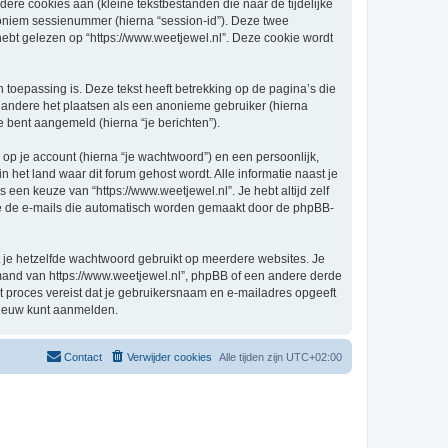
re cookies aan (kleine tekstbestanden die naar de tijdelijke
oniem sessienummer (hierna “session-id”). Deze twee
 gelezen op “https://www.weetjewel.nl”. Deze cookie wordt
oepassing is. Deze tekst heeft betrekking op de pagina’s die
 andere het plaatsen als een anonieme gebruiker (hierna
je bent aangemeld (hierna “je berichten”).
p je account (hierna “je wachtwoord”) en een persoonlijk,
in het land waar dit forum gehost wordt. Alle informatie naast je
s een keuze van “https://www.weetjewel.nl”. Je hebt altijd zelf
 je de e-mails die automatisch worden gemaakt door de phpBB-
at je hetzelfde wachtwoord gebruikt op meerdere websites. Je
emand van https://www.weetjewel.nl”, phpBB of een andere derde
it proces vereist dat je gebruikersnaam en e-mailadres opgeeft
nieuw kunt aanmelden.
Contact
Verwijder cookies
Alle tijden zijn
UTC+02:00