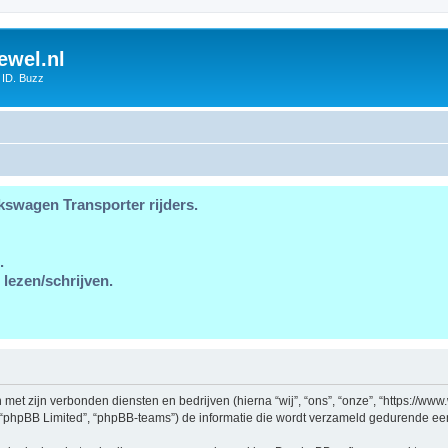
ewel.nl
 ID. Buzz
kswagen Transporter rijders.
.
 lezen/schrijven.
en met zijn verbonden diensten en bedrijven (hierna “wij”, “ons”, “onze”, “https://w
, “phpBB Limited”, “phpBB-teams”) de informatie die wordt verzameld gedurende een 