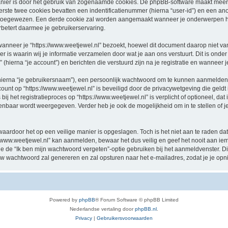
nier is door het gebruik van zogenaamde cookies. De phpBB-software maakt meerde
ste twee cookies bevatten een indentificatienummer (hierna “user-id”) en een an
oegewezen. Een derde cookie zal worden aangemaakt wanneer je onderwerpen hebt
betert daarmee je gebruikerservaring.
eer je “https://www.weetjewel.nl” bezoekt, hoewel dit document daarop niet van t
 waarin wij je informatie verzamelen door wat je aan ons verstuurt. Dit is onder
 (hierna “je account”) en berichten die verstuurd zijn na je registratie en wanneer 
hierna “je gebruikersnaam”), een persoonlijk wachtwoord om te kunnen aanmelden o
ccount op “https://www.weetjewel.nl” is beveiligd door de privacywetgeving die geldt 
j het registratieproces op “https://www.weetjewel.nl” is verplicht of optioneel, dat i
penbaar wordt weergegeven. Verder heb je ook de mogelijkheid om in te stellen of
waardoor het op een veilige manier is opgeslagen. Toch is het niet aan te raden d
/www.weetjewel.nl” kan aanmelden, bewaar het dus veilig en geef het nooit aan i
n je de “Ik ben mijn wachtwoord vergeten”-optie gebruiken bij het aanmeldvenster. D
w wachtwoord zal genereren en zal opsturen naar het e-mailadres, zodat je je op
Powered by
phpBB
® Forum Software © phpBB Limited
Nederlandse vertaling door
phpBB.nl
.
Privacy
|
Gebruikersvoorwaarden