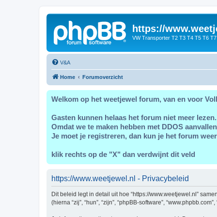
https://www.weetj
VW Transporter T2 T3 T4 T5 T6 T7
V&A
Home
Forumoverzicht
Welkom op het weetjewel forum, van en voor Vol
Gasten kunnen helaas het forum niet meer lezen.
Omdat we te maken hebben met DDOS aanvallen
Je moet je registreren, dan kun je het forum weer
klik rechts op de "X" dan verdwijnt dit veld
https://www.weetjewel.nl - Privacybeleid
Dit beleid legt in detail uit hoe “https://www.weetjewel.nl” sam
(hierna “zij”, “hun”, “zijn”, “phpBB-software”, “www.phpbb.com”