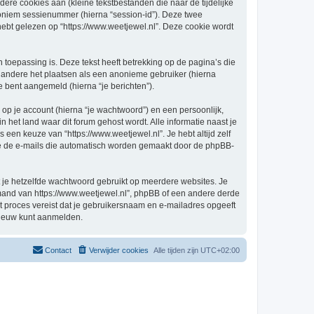
re cookies aan (kleine tekstbestanden die naar de tijdelijke
oniem sessienummer (hierna “session-id”). Deze twee
 gelezen op “https://www.weetjewel.nl”. Deze cookie wordt
oepassing is. Deze tekst heeft betrekking op de pagina’s die
 andere het plaatsen als een anonieme gebruiker (hierna
je bent aangemeld (hierna “je berichten”).
p je account (hierna “je wachtwoord”) en een persoonlijk,
in het land waar dit forum gehost wordt. Alle informatie naast je
s een keuze van “https://www.weetjewel.nl”. Je hebt altijd zelf
 je de e-mails die automatisch worden gemaakt door de phpBB-
at je hetzelfde wachtwoord gebruikt op meerdere websites. Je
emand van https://www.weetjewel.nl”, phpBB of een andere derde
it proces vereist dat je gebruikersnaam en e-mailadres opgeeft
nieuw kunt aanmelden.
Contact
Verwijder cookies
Alle tijden zijn
UTC+02:00