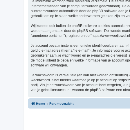
Je informatie wordt op twee manieren verzameld. De eerste ma
internetbestanden van je computer worden gedownload). De eer
nummers worden automatisch door de phpBB-software aan je t
gebruikt om op te slaan welke onderwerpen gelezen zijn en ver
Wij kunnen ook buiten de phpBB-software cookies aanmaken wann
worden aangemaakt door de phpBB-software. De tweede manier is
“anonieme berichten”), registreren op “https://www.weetjewel.nl”
Je account bevat minstens een unieke identificeerbare naam (
geldig e-mailadres (hierna “je e-mail”). Je informatie voor je a
gebruikersnaam, je wachtwoord en je e-mailadres die vereist is bi
de mogelijkheid te bepalen welke informatie van je account o
software wil ontvangen.
Je wachtwoord is versleuteld (en kan niet worden ontsleuteld) 
wachtwoord is het middel waarmee je op je account op “https:/
partij. Als je het wachtwoord van je account bent vergeten, ku
van je gebruikersaccount, waarna de phpBB-software een nieu
Home
Forumoverzicht