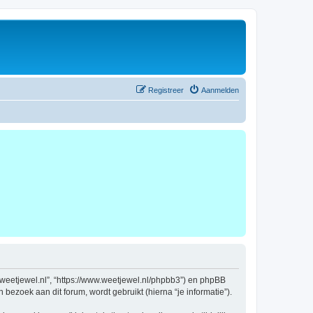
Registreer
Aanmelden
ww.weetjewel.nl”, “https://www.weetjewel.nl/phpbb3”) en phpBB
bezoek aan dit forum, wordt gebruikt (hierna “je informatie”).