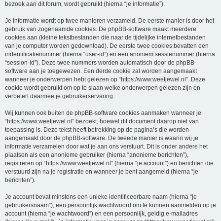
bezoek aan dit forum, wordt gebruikt (hierna “je informatie”).
Je informatie wordt op twee manieren verzameld. De eerste manier is door het
gebruik van zogenaamde cookies. De phpBB-software maakt meerdere
cookies aan (kleine tekstbestanden die naar de tijdelijke internetbestanden
van je computer worden gedownload). De eerste twee cookies bevatten een
indentificatienummer (hierna “user-id”) en een anoniem sessienummer (hierna
“session-id”). Deze twee nummers worden automatisch door de phpBB-
software aan je toegewezen. Een derde cookie zal worden aangemaakt
wanneer je onderwerpen hebt gelezen op “https://www.weetjewel.nl”. Deze
cookie wordt gebruikt om op te slaan welke onderwerpen gelezen zijn en
verbetert daarmee je gebruikerservaring.
Wij kunnen ook buiten de phpBB-software cookies aanmaken wanneer je
“https://www.weetjewel.nl” bezoekt, hoewel dit document daarop niet van
toepassing is. Deze tekst heeft betrekking op de pagina’s die worden
aangemaakt door de phpBB-software. De tweede manier is waarin wij je
informatie verzamelen door wat je aan ons verstuurt. Dit is onder andere het
plaatsen als een anonieme gebruiker (hierna “anonieme berichten”),
registreren op “https://www.weetjewel.nl” (hierna “je account”) en berichten die
verstuurd zijn na je registratie en wanneer je bent aangemeld (hierna “je
berichten”).
Je account bevat minstens een unieke identificeerbare naam (hierna “je
gebruikersnaam”), een persoonlijk wachtwoord om te kunnen aanmelden op je
account (hierna “je wachtwoord”) en een persoonlijk, geldig e-mailadres