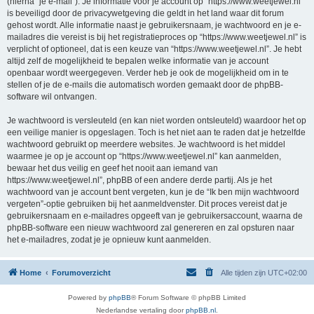
(hierna “je e-mail”). Je informatie voor je account op “https://www.weetjewel.nl”
is beveiligd door de privacywetgeving die geldt in het land waar dit forum
gehost wordt. Alle informatie naast je gebruikersnaam, je wachtwoord en je e-
mailadres die vereist is bij het registratieproces op “https://www.weetjewel.nl” is
verplicht of optioneel, dat is een keuze van “https://www.weetjewel.nl”. Je hebt
altijd zelf de mogelijkheid te bepalen welke informatie van je account
openbaar wordt weergegeven. Verder heb je ook de mogelijkheid om in te
stellen of je de e-mails die automatisch worden gemaakt door de phpBB-
software wil ontvangen.
Je wachtwoord is versleuteld (en kan niet worden ontsleuteld) waardoor het op
een veilige manier is opgeslagen. Toch is het niet aan te raden dat je hetzelfde
wachtwoord gebruikt op meerdere websites. Je wachtwoord is het middel
waarmee je op je account op “https://www.weetjewel.nl” kan aanmelden,
bewaar het dus veilig en geef het nooit aan iemand van
https://www.weetjewel.nl”, phpBB of een andere derde partij. Als je het
wachtwoord van je account bent vergeten, kun je de “Ik ben mijn wachtwoord
vergeten”-optie gebruiken bij het aanmeldvenster. Dit proces vereist dat je
gebruikersnaam en e-mailadres opgeeft van je gebruikersaccount, waarna de
phpBB-software een nieuw wachtwoord zal genereren en zal opsturen naar
het e-mailadres, zodat je je opnieuw kunt aanmelden.
Home
Forumoverzicht
Alle tijden zijn
UTC+02:00
Powered by
phpBB
® Forum Software © phpBB Limited
Nederlandse vertaling door
phpBB.nl
.