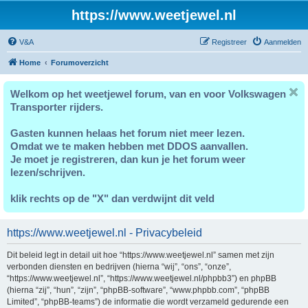
https://www.weetjewel.nl
V&A
Registreer
Aanmelden
Home
Forumoverzicht
Welkom op het weetjewel forum, van en voor Volkswagen
Transporter rijders.
Gasten kunnen helaas het forum niet meer lezen.
Omdat we te maken hebben met DDOS aanvallen.
Je moet je registreren, dan kun je het forum weer
lezen/schrijven.
klik rechts op de "X" dan verdwijnt dit veld
https://www.weetjewel.nl - Privacybeleid
Dit beleid legt in detail uit hoe “https://www.weetjewel.nl” samen met zijn
verbonden diensten en bedrijven (hierna “wij”, “ons”, “onze”,
“https://www.weetjewel.nl”, “https://www.weetjewel.nl/phpbb3”) en phpBB
(hierna “zij”, “hun”, “zijn”, “phpBB-software”, “www.phpbb.com”, “phpBB
Limited”, “phpBB-teams”) de informatie die wordt verzameld gedurende een