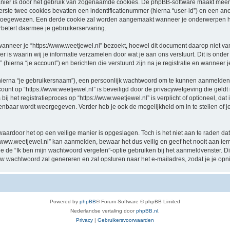
nier is door het gebruik van zogenaamde cookies. De phpBB-software maakt meerde
ste twee cookies bevatten een indentificatienummer (hierna “user-id”) en een an
oegewezen. Een derde cookie zal worden aangemaakt wanneer je onderwerpen hebt
betert daarmee je gebruikerservaring.
eer je “https://www.weetjewel.nl” bezoekt, hoewel dit document daarop niet van t
 waarin wij je informatie verzamelen door wat je aan ons verstuurt. Dit is onder
 (hierna “je account”) en berichten die verstuurd zijn na je registratie en wanneer 
hierna “je gebruikersnaam”), een persoonlijk wachtwoord om te kunnen aanmelden o
ccount op “https://www.weetjewel.nl” is beveiligd door de privacywetgeving die geldt 
j het registratieproces op “https://www.weetjewel.nl” is verplicht of optioneel, dat i
penbaar wordt weergegeven. Verder heb je ook de mogelijkheid om in te stellen of
waardoor het op een veilige manier is opgeslagen. Toch is het niet aan te raden d
/www.weetjewel.nl” kan aanmelden, bewaar het dus veilig en geef het nooit aan i
n je de “Ik ben mijn wachtwoord vergeten”-optie gebruiken bij het aanmeldvenster. D
w wachtwoord zal genereren en zal opsturen naar het e-mailadres, zodat je je op
Powered by
phpBB
® Forum Software © phpBB Limited
Nederlandse vertaling door
phpBB.nl
.
Privacy
|
Gebruikersvoorwaarden