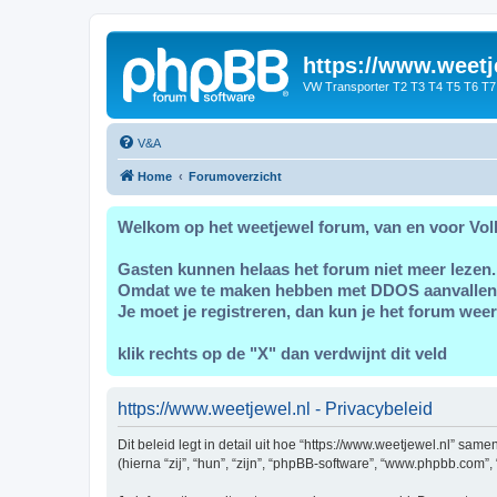
https://www.weetj
VW Transporter T2 T3 T4 T5 T6 T7
V&A
Home
Forumoverzicht
Welkom op het weetjewel forum, van en voor Vol
Gasten kunnen helaas het forum niet meer lezen.
Omdat we te maken hebben met DDOS aanvallen
Je moet je registreren, dan kun je het forum weer
klik rechts op de "X" dan verdwijnt dit veld
https://www.weetjewel.nl - Privacybeleid
Dit beleid legt in detail uit hoe “https://www.weetjewel.nl” sam
(hierna “zij”, “hun”, “zijn”, “phpBB-software”, “www.phpbb.com”