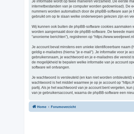
Je informatie wordt op twee manieren verzameld. De eerste ma
internetbestanden van je computer worden gedownload). De eer
nummers worden automatisch door de phpBB-software aan je t
gebruikt om op te slaan welke onderwerpen gelezen zijn en ver
Wij kunnen ook buiten de phpBB-software cookies aanmaken wann
worden aangemaakt door de phpBB-software. De tweede manier is
“anonieme berichten”), registreren op “https://www.weetjewel.nl”
Je account bevat minstens een unieke identificeerbare naam (
geldig e-mailadres (hierna “je e-mail”). Je informatie voor je a
gebruikersnaam, je wachtwoord en je e-mailadres die vereist is bi
de mogelijkheid te bepalen welke informatie van je account o
software wil ontvangen.
Je wachtwoord is versleuteld (en kan niet worden ontsleuteld) 
wachtwoord is het middel waarmee je op je account op “https:/
partij. Als je het wachtwoord van je account bent vergeten, ku
van je gebruikersaccount, waarna de phpBB-software een nieu
Home
Forumoverzicht