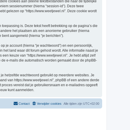
re cookies aan (kleine tekstbestanden die naar de tijdelijke
oniem sessienummer (hierna “session-id”). Deze twee
 gelezen op “https://www.weetjewel.nl”. Deze cookie wordt
oepassing is. Deze tekst heeft betrekking op de pagina’s die
 andere het plaatsen als een anonieme gebruiker (hierna
je bent aangemeld (hierna “je berichten”).
p je account (hierna “je wachtwoord”) en een persoonlijk,
in het land waar dit forum gehost wordt. Alle informatie naast je
s een keuze van “https://www.weetjewel.nl”. Je hebt altijd zelf
 je de e-mails die automatisch worden gemaakt door de phpBB-
at je hetzelfde wachtwoord gebruikt op meerdere websites. Je
emand van https://www.weetjewel.nl”, phpBB of een andere derde
it proces vereist dat je gebruikersnaam en e-mailadres opgeeft
nieuw kunt aanmelden.
Contact
Verwijder cookies
Alle tijden zijn
UTC+02:00