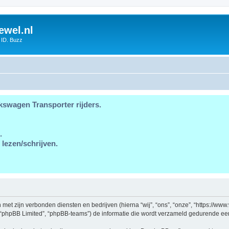
ewel.nl
 ID. Buzz
kswagen Transporter rijders.
.
 lezen/schrijven.
en met zijn verbonden diensten en bedrijven (hierna “wij”, “ons”, “onze”, “https://w
, “phpBB Limited”, “phpBB-teams”) de informatie die wordt verzameld gedurende een 