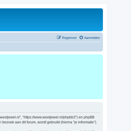
Registreer
Aanmelden
ww.weetjewel.nl”, “https://www.weetjewel.nl/phpbb3”) en phpBB
bezoek aan dit forum, wordt gebruikt (hierna “je informatie”).