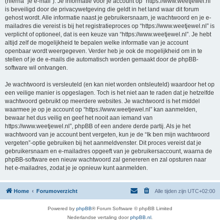
(hierna “je e-mail”). Je informatie voor je account op “https://www.weetjewel.nl”
is beveiligd door de privacywetgeving die geldt in het land waar dit forum
gehost wordt. Alle informatie naast je gebruikersnaam, je wachtwoord en je e-
mailadres die vereist is bij het registratieproces op “https://www.weetjewel.nl” is
verplicht of optioneel, dat is een keuze van “https://www.weetjewel.nl”. Je hebt
altijd zelf de mogelijkheid te bepalen welke informatie van je account
openbaar wordt weergegeven. Verder heb je ook de mogelijkheid om in te
stellen of je de e-mails die automatisch worden gemaakt door de phpBB-
software wil ontvangen.
Je wachtwoord is versleuteld (en kan niet worden ontsleuteld) waardoor het op
een veilige manier is opgeslagen. Toch is het niet aan te raden dat je hetzelfde
wachtwoord gebruikt op meerdere websites. Je wachtwoord is het middel
waarmee je op je account op “https://www.weetjewel.nl” kan aanmelden,
bewaar het dus veilig en geef het nooit aan iemand van
https://www.weetjewel.nl”, phpBB of een andere derde partij. Als je het
wachtwoord van je account bent vergeten, kun je de “Ik ben mijn wachtwoord
vergeten”-optie gebruiken bij het aanmeldvenster. Dit proces vereist dat je
gebruikersnaam en e-mailadres opgeeft van je gebruikersaccount, waarna de
phpBB-software een nieuw wachtwoord zal genereren en zal opsturen naar
het e-mailadres, zodat je je opnieuw kunt aanmelden.
Home
Forumoverzicht
Alle tijden zijn
UTC+02:00
Powered by
phpBB
® Forum Software © phpBB Limited
Nederlandse vertaling door
phpBB.nl
.