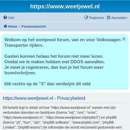
https://www.weetjewel.nl
V&A
Registreer
Aanmelden
Home
Forumoverzicht
Welkom op het weetjewel forum, van en voor Volkswagen
Transporter rijders.
Gasten kunnen helaas het forum niet meer lezen.
Omdat we te maken hebben met DDOS aanvallen.
Je moet je registreren, dan kun je het forum weer
lezen/schrijven.
klik rechts op de "X" dan verdwijnt dit veld
https://www.weetjewel.nl - Privacybeleid
Dit beleid legt in detail uit hoe “https://www.weetjewel.nl” samen met zijn
verbonden diensten en bedrijven (hierna “wij”, “ons”, “onze”,
“https://www.weetjewel.nl”, “https://www.weetjewel.nl/phpbb3”) en phpBB
(hierna “zij”, “hun”, “zijn”, “phpBB-software”, “www.phpbb.com”, “phpBB
Limited”, “phpBB-teams”) de informatie die wordt verzameld gedurende een