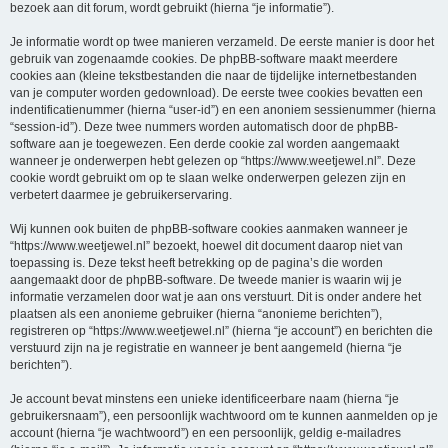
bezoek aan dit forum, wordt gebruikt (hierna “je informatie”).
Je informatie wordt op twee manieren verzameld. De eerste manier is door het
gebruik van zogenaamde cookies. De phpBB-software maakt meerdere
cookies aan (kleine tekstbestanden die naar de tijdelijke internetbestanden
van je computer worden gedownload). De eerste twee cookies bevatten een
indentificatienummer (hierna “user-id”) en een anoniem sessienummer (hierna
“session-id”). Deze twee nummers worden automatisch door de phpBB-
software aan je toegewezen. Een derde cookie zal worden aangemaakt
wanneer je onderwerpen hebt gelezen op “https://www.weetjewel.nl”. Deze
cookie wordt gebruikt om op te slaan welke onderwerpen gelezen zijn en
verbetert daarmee je gebruikerservaring.
Wij kunnen ook buiten de phpBB-software cookies aanmaken wanneer je
“https://www.weetjewel.nl” bezoekt, hoewel dit document daarop niet van
toepassing is. Deze tekst heeft betrekking op de pagina’s die worden
aangemaakt door de phpBB-software. De tweede manier is waarin wij je
informatie verzamelen door wat je aan ons verstuurt. Dit is onder andere het
plaatsen als een anonieme gebruiker (hierna “anonieme berichten”),
registreren op “https://www.weetjewel.nl” (hierna “je account”) en berichten die
verstuurd zijn na je registratie en wanneer je bent aangemeld (hierna “je
berichten”).
Je account bevat minstens een unieke identificeerbare naam (hierna “je
gebruikersnaam”), een persoonlijk wachtwoord om te kunnen aanmelden op je
account (hierna “je wachtwoord”) en een persoonlijk, geldig e-mailadres