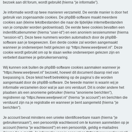
bezoek aan dit forum, wordt gebruikt (hierna “je informatie”).
Je informatie wordt op twee manieren verzameld. De eerste manier is door het
gebruik van zogenaamde cookies. De phpBB-software maakt meerdere
cookies aan (kleine tekstbestanden die naar de tijdelijke internetbestanden
van je computer worden gedownload). De eerste twee cookies bevatten een
indentificatienummer (hierna “user-id”) en een anoniem sessienummer (hierna
“session-id”). Deze twee nummers worden automatisch door de phpBB-
software aan je toegewezen. Een derde cookie zal worden aangemaakt
wanneer je onderwerpen hebt gelezen op “https://www.weetjewel.nl”. Deze
cookie wordt gebruikt om op te slaan welke onderwerpen gelezen zijn en
verbetert daarmee je gebruikerservaring.
Wij kunnen ook buiten de phpBB-software cookies aanmaken wanneer je
“https://www.weetjewel.nl” bezoekt, hoewel dit document daarop niet van
toepassing is. Deze tekst heeft betrekking op de pagina’s die worden
aangemaakt door de phpBB-software. De tweede manier is waarin wij je
informatie verzamelen door wat je aan ons verstuurt. Dit is onder andere het
plaatsen als een anonieme gebruiker (hierna “anonieme berichten”),
registreren op “https://www.weetjewel.nl” (hierna “je account”) en berichten die
verstuurd zijn na je registratie en wanneer je bent aangemeld (hierna “je
berichten”).
Je account bevat minstens een unieke identificeerbare naam (hierna “je
gebruikersnaam”), een persoonlijk wachtwoord om te kunnen aanmelden op je
account (hierna “je wachtwoord”) en een persoonlijk, geldig e-mailadres