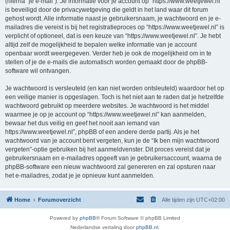
(hierna “je e-mail”). Je informatie voor je account op “https://www.weetjewel.nl”
is beveiligd door de privacywetgeving die geldt in het land waar dit forum
gehost wordt. Alle informatie naast je gebruikersnaam, je wachtwoord en je e-
mailadres die vereist is bij het registratieproces op “https://www.weetjewel.nl” is
verplicht of optioneel, dat is een keuze van “https://www.weetjewel.nl”. Je hebt
altijd zelf de mogelijkheid te bepalen welke informatie van je account
openbaar wordt weergegeven. Verder heb je ook de mogelijkheid om in te
stellen of je de e-mails die automatisch worden gemaakt door de phpBB-
software wil ontvangen.
Je wachtwoord is versleuteld (en kan niet worden ontsleuteld) waardoor het op
een veilige manier is opgeslagen. Toch is het niet aan te raden dat je hetzelfde
wachtwoord gebruikt op meerdere websites. Je wachtwoord is het middel
waarmee je op je account op “https://www.weetjewel.nl” kan aanmelden,
bewaar het dus veilig en geef het nooit aan iemand van
https://www.weetjewel.nl”, phpBB of een andere derde partij. Als je het
wachtwoord van je account bent vergeten, kun je de “Ik ben mijn wachtwoord
vergeten”-optie gebruiken bij het aanmeldvenster. Dit proces vereist dat je
gebruikersnaam en e-mailadres opgeeft van je gebruikersaccount, waarna de
phpBB-software een nieuw wachtwoord zal genereren en zal opsturen naar
het e-mailadres, zodat je je opnieuw kunt aanmelden.
Home
Forumoverzicht
Alle tijden zijn
UTC+02:00
Powered by
phpBB
® Forum Software © phpBB Limited
Nederlandse vertaling door
phpBB.nl
.