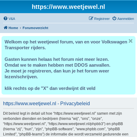
https://www.weetjewel.nl
V&A
Registreer
Aanmelden
Home
Forumoverzicht
Welkom op het weetjewel forum, van en voor Volkswagen
Transporter rijders.
Gasten kunnen helaas het forum niet meer lezen.
Omdat we te maken hebben met DDOS aanvallen.
Je moet je registreren, dan kun je het forum weer
lezen/schrijven.
klik rechts op de "X" dan verdwijnt dit veld
https://www.weetjewel.nl - Privacybeleid
Dit beleid legt in detail uit hoe “https://www.weetjewel.nl” samen met zijn
verbonden diensten en bedrijven (hierna “wij”, “ons”, “onze”,
“https://www.weetjewel.nl”, “https://www.weetjewel.nl/phpbb3”) en phpBB
(hierna “zij”, “hun”, “zijn”, “phpBB-software”, “www.phpbb.com”, “phpBB
Limited”, “phpBB-teams”) de informatie die wordt verzameld gedurende een