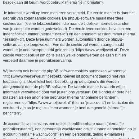
bezoek aan dit forum, wordt gebruikt (hierna “je informatie”).
Je informatie wordt op twee manieren verzameld. De eerste manier is door het
gebruik van zogenaamde cookies. De phpBB-software maakt meerdere
cookies aan (kleine tekstbestanden die naar de tijdelijke internetbestanden
van je computer worden gedownload). De eerste twee cookies bevatten een
indentificatienummer (hierna “user-id”) en een anoniem sessienummer (hierna
“session-id”). Deze twee nummers worden automatisch door de phpBB-
software aan je toegewezen. Een derde cookie zal worden aangemaakt
wanneer je onderwerpen hebt gelezen op “https://www.weetjewel.nl”. Deze
cookie wordt gebruikt om op te slaan welke onderwerpen gelezen zijn en
verbetert daarmee je gebruikerservaring.
Wij kunnen ook buiten de phpBB-software cookies aanmaken wanneer je
“https://www.weetjewel.nl” bezoekt, hoewel dit document daarop niet van
toepassing is. Deze tekst heeft betrekking op de pagina’s die worden
aangemaakt door de phpBB-software. De tweede manier is waarin wij je
informatie verzamelen door wat je aan ons verstuurt. Dit is onder andere het
plaatsen als een anonieme gebruiker (hierna “anonieme berichten”),
registreren op “https://www.weetjewel.nl” (hierna “je account”) en berichten die
verstuurd zijn na je registratie en wanneer je bent aangemeld (hierna “je
berichten”).
Je account bevat minstens een unieke identificeerbare naam (hierna “je
gebruikersnaam”), een persoonlijk wachtwoord om te kunnen aanmelden op je
account (hierna “je wachtwoord”) en een persoonlijk, geldig e-mailadres