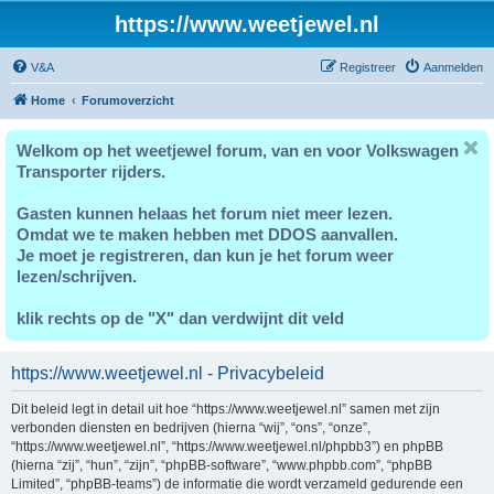
https://www.weetjewel.nl
V&A
Registreer
Aanmelden
Home
Forumoverzicht
Welkom op het weetjewel forum, van en voor Volkswagen
Transporter rijders.
Gasten kunnen helaas het forum niet meer lezen.
Omdat we te maken hebben met DDOS aanvallen.
Je moet je registreren, dan kun je het forum weer
lezen/schrijven.
klik rechts op de "X" dan verdwijnt dit veld
https://www.weetjewel.nl - Privacybeleid
Dit beleid legt in detail uit hoe “https://www.weetjewel.nl” samen met zijn
verbonden diensten en bedrijven (hierna “wij”, “ons”, “onze”,
“https://www.weetjewel.nl”, “https://www.weetjewel.nl/phpbb3”) en phpBB
(hierna “zij”, “hun”, “zijn”, “phpBB-software”, “www.phpbb.com”, “phpBB
Limited”, “phpBB-teams”) de informatie die wordt verzameld gedurende een