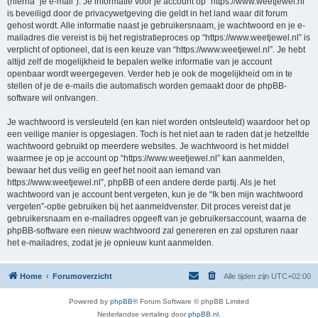
(hierna “je e-mail”). Je informatie voor je account op “https://www.weetjewel.nl”
is beveiligd door de privacywetgeving die geldt in het land waar dit forum
gehost wordt. Alle informatie naast je gebruikersnaam, je wachtwoord en je e-
mailadres die vereist is bij het registratieproces op “https://www.weetjewel.nl” is
verplicht of optioneel, dat is een keuze van “https://www.weetjewel.nl”. Je hebt
altijd zelf de mogelijkheid te bepalen welke informatie van je account
openbaar wordt weergegeven. Verder heb je ook de mogelijkheid om in te
stellen of je de e-mails die automatisch worden gemaakt door de phpBB-
software wil ontvangen.
Je wachtwoord is versleuteld (en kan niet worden ontsleuteld) waardoor het op
een veilige manier is opgeslagen. Toch is het niet aan te raden dat je hetzelfde
wachtwoord gebruikt op meerdere websites. Je wachtwoord is het middel
waarmee je op je account op “https://www.weetjewel.nl” kan aanmelden,
bewaar het dus veilig en geef het nooit aan iemand van
https://www.weetjewel.nl”, phpBB of een andere derde partij. Als je het
wachtwoord van je account bent vergeten, kun je de “Ik ben mijn wachtwoord
vergeten”-optie gebruiken bij het aanmeldvenster. Dit proces vereist dat je
gebruikersnaam en e-mailadres opgeeft van je gebruikersaccount, waarna de
phpBB-software een nieuw wachtwoord zal genereren en zal opsturen naar
het e-mailadres, zodat je je opnieuw kunt aanmelden.
Home
Forumoverzicht
Alle tijden zijn
UTC+02:00
Powered by
phpBB
® Forum Software © phpBB Limited
Nederlandse vertaling door
phpBB.nl
.