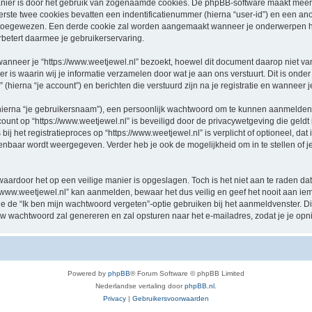
nier is door het gebruik van zogenaamde cookies. De phpBB-software maakt meerde
ste twee cookies bevatten een indentificatienummer (hierna “user-id”) en een an
oegewezen. Een derde cookie zal worden aangemaakt wanneer je onderwerpen hebt
betert daarmee je gebruikerservaring.
eer je “https://www.weetjewel.nl” bezoekt, hoewel dit document daarop niet van t
 waarin wij je informatie verzamelen door wat je aan ons verstuurt. Dit is onder
 (hierna “je account”) en berichten die verstuurd zijn na je registratie en wanneer 
hierna “je gebruikersnaam”), een persoonlijk wachtwoord om te kunnen aanmelden o
ccount op “https://www.weetjewel.nl” is beveiligd door de privacywetgeving die geldt 
j het registratieproces op “https://www.weetjewel.nl” is verplicht of optioneel, dat i
penbaar wordt weergegeven. Verder heb je ook de mogelijkheid om in te stellen of
waardoor het op een veilige manier is opgeslagen. Toch is het niet aan te raden d
/www.weetjewel.nl” kan aanmelden, bewaar het dus veilig en geef het nooit aan i
n je de “Ik ben mijn wachtwoord vergeten”-optie gebruiken bij het aanmeldvenster. D
w wachtwoord zal genereren en zal opsturen naar het e-mailadres, zodat je je op
Powered by
phpBB
® Forum Software © phpBB Limited
Nederlandse vertaling door
phpBB.nl
.
Privacy
|
Gebruikersvoorwaarden