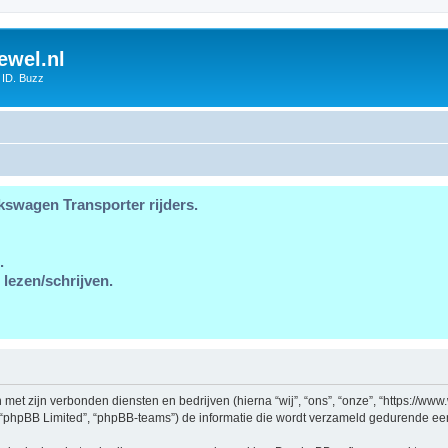
ewel.nl
 ID. Buzz
kswagen Transporter rijders.
.
 lezen/schrijven.
en met zijn verbonden diensten en bedrijven (hierna “wij”, “ons”, “onze”, “https://w
, “phpBB Limited”, “phpBB-teams”) de informatie die wordt verzameld gedurende een 