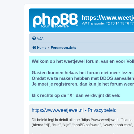
https://www.weetj
VW Transporter T2 T3 T4 T5 T6 T7
V&A
Home
Forumoverzicht
Welkom op het weetjewel forum, van en voor Vol
Gasten kunnen helaas het forum niet meer lezen.
Omdat we te maken hebben met DDOS aanvallen
Je moet je registreren, dan kun je het forum weer
klik rechts op de "X" dan verdwijnt dit veld
https://www.weetjewel.nl - Privacybeleid
Dit beleid legt in detail uit hoe “https://www.weetjewel.nl” sam
(hierna “zij”, “hun”, “zijn”, “phpBB-software”, “www.phpbb.com”