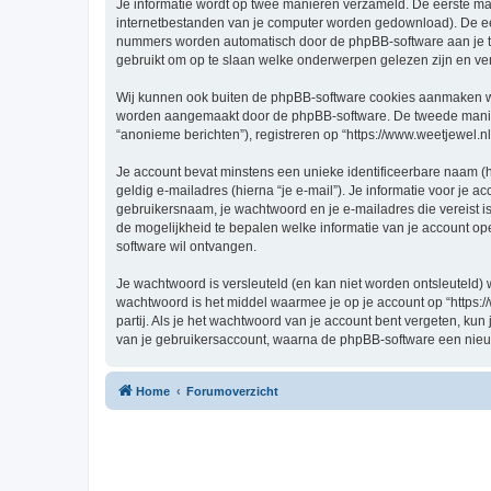
Je informatie wordt op twee manieren verzameld. De eerste ma
internetbestanden van je computer worden gedownload). De eer
nummers worden automatisch door de phpBB-software aan je t
gebruikt om op te slaan welke onderwerpen gelezen zijn en ver
Wij kunnen ook buiten de phpBB-software cookies aanmaken wann
worden aangemaakt door de phpBB-software. De tweede manier is
“anonieme berichten”), registreren op “https://www.weetjewel.nl”
Je account bevat minstens een unieke identificeerbare naam (
geldig e-mailadres (hierna “je e-mail”). Je informatie voor je a
gebruikersnaam, je wachtwoord en je e-mailadres die vereist is bi
de mogelijkheid te bepalen welke informatie van je account o
software wil ontvangen.
Je wachtwoord is versleuteld (en kan niet worden ontsleuteld) 
wachtwoord is het middel waarmee je op je account op “https:/
partij. Als je het wachtwoord van je account bent vergeten, ku
van je gebruikersaccount, waarna de phpBB-software een nieu
Home
Forumoverzicht