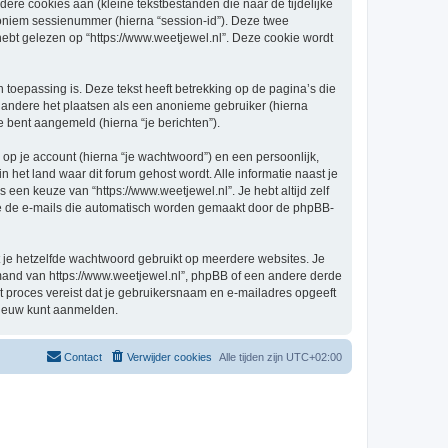
re cookies aan (kleine tekstbestanden die naar de tijdelijke
oniem sessienummer (hierna “session-id”). Deze twee
 gelezen op “https://www.weetjewel.nl”. Deze cookie wordt
oepassing is. Deze tekst heeft betrekking op de pagina’s die
 andere het plaatsen als een anonieme gebruiker (hierna
je bent aangemeld (hierna “je berichten”).
p je account (hierna “je wachtwoord”) en een persoonlijk,
in het land waar dit forum gehost wordt. Alle informatie naast je
s een keuze van “https://www.weetjewel.nl”. Je hebt altijd zelf
 je de e-mails die automatisch worden gemaakt door de phpBB-
at je hetzelfde wachtwoord gebruikt op meerdere websites. Je
emand van https://www.weetjewel.nl”, phpBB of een andere derde
it proces vereist dat je gebruikersnaam en e-mailadres opgeeft
nieuw kunt aanmelden.
Contact
Verwijder cookies
Alle tijden zijn
UTC+02:00