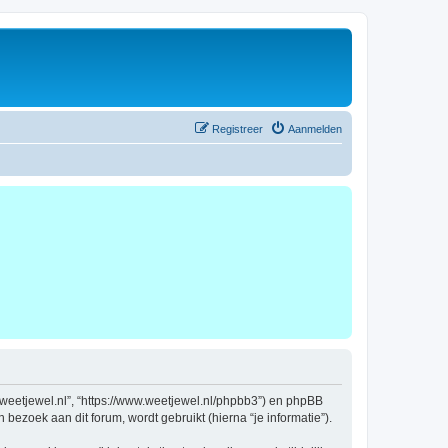
Registreer
Aanmelden
ww.weetjewel.nl”, “https://www.weetjewel.nl/phpbb3”) en phpBB
bezoek aan dit forum, wordt gebruikt (hierna “je informatie”).