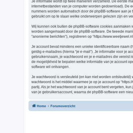
Je informatie wordt op twee manieren verzameld. De eerste ma
internetbestanden van je computer worden gedownload). De eer
nummers worden automatisch door de phpBB-software aan je t
gebruikt om op te slaan welke onderwerpen gelezen zijn en ver
Wij kunnen ook buiten de phpBB-software cookies aanmaken wann
worden aangemaakt door de phpBB-software. De tweede manier is
“anonieme berichten”), registreren op “https://www.weetjewel.nl”
Je account bevat minstens een unieke identificeerbare naam (
geldig e-mailadres (hierna “je e-mail”). Je informatie voor je a
gebruikersnaam, je wachtwoord en je e-mailadres die vereist is bi
de mogelijkheid te bepalen welke informatie van je account o
software wil ontvangen.
Je wachtwoord is versleuteld (en kan niet worden ontsleuteld) 
wachtwoord is het middel waarmee je op je account op “https:/
partij. Als je het wachtwoord van je account bent vergeten, ku
van je gebruikersaccount, waarna de phpBB-software een nieu
Home
Forumoverzicht