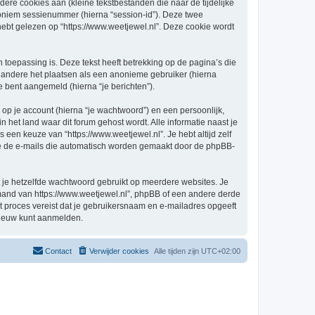
re cookies aan (kleine tekstbestanden die naar de tijdelijke
oniem sessienummer (hierna “session-id”). Deze twee
 gelezen op “https://www.weetjewel.nl”. Deze cookie wordt
oepassing is. Deze tekst heeft betrekking op de pagina’s die
 andere het plaatsen als een anonieme gebruiker (hierna
je bent aangemeld (hierna “je berichten”).
p je account (hierna “je wachtwoord”) en een persoonlijk,
in het land waar dit forum gehost wordt. Alle informatie naast je
s een keuze van “https://www.weetjewel.nl”. Je hebt altijd zelf
 je de e-mails die automatisch worden gemaakt door de phpBB-
at je hetzelfde wachtwoord gebruikt op meerdere websites. Je
emand van https://www.weetjewel.nl”, phpBB of een andere derde
it proces vereist dat je gebruikersnaam en e-mailadres opgeeft
nieuw kunt aanmelden.
Contact
Verwijder cookies
Alle tijden zijn
UTC+02:00