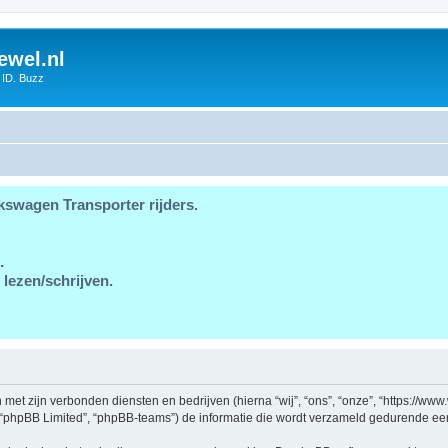
ewel.nl
 ID. Buzz
kswagen Transporter rijders.
.
 lezen/schrijven.
en met zijn verbonden diensten en bedrijven (hierna “wij”, “ons”, “onze”, “https://w
, “phpBB Limited”, “phpBB-teams”) de informatie die wordt verzameld gedurende een 