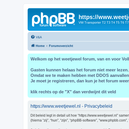
https://www.weetj
VW Transporter T2 T3 T4 T5 T6 T7
V&A
Home
Forumoverzicht
Welkom op het weetjewel forum, van en voor Vol
Gasten kunnen helaas het forum niet meer lezen.
Omdat we te maken hebben met DDOS aanvallen
Je moet je registreren, dan kun je het forum weer
klik rechts op de "X" dan verdwijnt dit veld
https://www.weetjewel.nl - Privacybeleid
Dit beleid legt in detail uit hoe “https://www.weetjewel.nl” sam
(hierna “zij”, “hun”, “zijn”, “phpBB-software”, “www.phpbb.com”