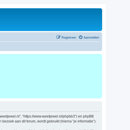
Registreer
Aanmelden
ww.weetjewel.nl”, “https://www.weetjewel.nl/phpbb3”) en phpBB
bezoek aan dit forum, wordt gebruikt (hierna “je informatie”).