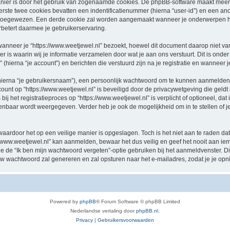
nier is door het gebruik van zogenaamde cookies. De phpBB-software maakt meerde
ste twee cookies bevatten een indentificatienummer (hierna “user-id”) en een an
oegewezen. Een derde cookie zal worden aangemaakt wanneer je onderwerpen hebt
betert daarmee je gebruikerservaring.
eer je “https://www.weetjewel.nl” bezoekt, hoewel dit document daarop niet van t
 waarin wij je informatie verzamelen door wat je aan ons verstuurt. Dit is onder
 (hierna “je account”) en berichten die verstuurd zijn na je registratie en wanneer 
hierna “je gebruikersnaam”), een persoonlijk wachtwoord om te kunnen aanmelden o
ccount op “https://www.weetjewel.nl” is beveiligd door de privacywetgeving die geldt 
j het registratieproces op “https://www.weetjewel.nl” is verplicht of optioneel, dat i
penbaar wordt weergegeven. Verder heb je ook de mogelijkheid om in te stellen of
waardoor het op een veilige manier is opgeslagen. Toch is het niet aan te raden d
/www.weetjewel.nl” kan aanmelden, bewaar het dus veilig en geef het nooit aan i
n je de “Ik ben mijn wachtwoord vergeten”-optie gebruiken bij het aanmeldvenster. D
w wachtwoord zal genereren en zal opsturen naar het e-mailadres, zodat je je op
Powered by
phpBB
® Forum Software © phpBB Limited
Nederlandse vertaling door
phpBB.nl
.
Privacy
|
Gebruikersvoorwaarden