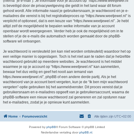
(hierna “je e-mail”). Je informatie voor je account op “https://www.weetjewel.nl”
is beveiligd door de privacywetgeving die geldt in het land waar dit forum
gehost wordt. Alle informatie naast je gebruikersnaam, je wachtwoord en je e-
mailadres die vereist is bij het registratieproces op “https://www.weetjewel.nl” is
verplicht of optioneel, dat is een keuze van “https://www.weetjewel.nl”. Je hebt
altijd zelf de mogelijkheid te bepalen welke informatie van je account
openbaar wordt weergegeven. Verder heb je ook de mogelijkheid om in te
stellen of je de e-mails die automatisch worden gemaakt door de phpBB-
software wil ontvangen.
Je wachtwoord is versleuteld (en kan niet worden ontsleuteld) waardoor het op
een veilige manier is opgeslagen. Toch is het niet aan te raden dat je hetzelfde
wachtwoord gebruikt op meerdere websites. Je wachtwoord is het middel
waarmee je op je account op “https://www.weetjewel.nl” kan aanmelden,
bewaar het dus veilig en geef het nooit aan iemand van
https://www.weetjewel.nl”, phpBB of een andere derde partij. Als je het
wachtwoord van je account bent vergeten, kun je de “Ik ben mijn wachtwoord
vergeten”-optie gebruiken bij het aanmeldvenster. Dit proces vereist dat je
gebruikersnaam en e-mailadres opgeeft van je gebruikersaccount, waarna de
phpBB-software een nieuw wachtwoord zal genereren en zal opsturen naar
het e-mailadres, zodat je je opnieuw kunt aanmelden.
Home
Forumoverzicht
Alle tijden zijn
UTC+02:00
Powered by
phpBB
® Forum Software © phpBB Limited
Nederlandse vertaling door
phpBB.nl
.