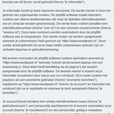
bezoek aan dit forum, wordt gebruikt (hierna “je informatie”).
Je informatie wordt op twee manieren verzameld. De eerste manier is door het
gebruik van zogenaamde cookies. De phpBB-software maakt meerdere
cookies aan (kleine tekstbestanden die naar de tijdelijke internetbestanden
van je computer worden gedownload). De eerste twee cookies bevatten een
indentificatienummer (hierna “user-id”) en een anoniem sessienummer (hierna
“session-id”). Deze twee nummers worden automatisch door de phpBB-
software aan je toegewezen. Een derde cookie zal worden aangemaakt
wanneer je onderwerpen hebt gelezen op “https://www.weetjewel.nl”. Deze
cookie wordt gebruikt om op te slaan welke onderwerpen gelezen zijn en
verbetert daarmee je gebruikerservaring.
Wij kunnen ook buiten de phpBB-software cookies aanmaken wanneer je
“https://www.weetjewel.nl” bezoekt, hoewel dit document daarop niet van
toepassing is. Deze tekst heeft betrekking op de pagina’s die worden
aangemaakt door de phpBB-software. De tweede manier is waarin wij je
informatie verzamelen door wat je aan ons verstuurt. Dit is onder andere het
plaatsen als een anonieme gebruiker (hierna “anonieme berichten”),
registreren op “https://www.weetjewel.nl” (hierna “je account”) en berichten die
verstuurd zijn na je registratie en wanneer je bent aangemeld (hierna “je
berichten”).
Je account bevat minstens een unieke identificeerbare naam (hierna “je
gebruikersnaam”), een persoonlijk wachtwoord om te kunnen aanmelden op je
account (hierna “je wachtwoord”) en een persoonlijk, geldig e-mailadres