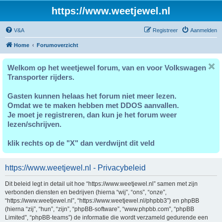
https://www.weetjewel.nl
V&A
Registreer
Aanmelden
Home
Forumoverzicht
Welkom op het weetjewel forum, van en voor Volkswagen
Transporter rijders.
Gasten kunnen helaas het forum niet meer lezen.
Omdat we te maken hebben met DDOS aanvallen.
Je moet je registreren, dan kun je het forum weer
lezen/schrijven.
klik rechts op de "X" dan verdwijnt dit veld
https://www.weetjewel.nl - Privacybeleid
Dit beleid legt in detail uit hoe “https://www.weetjewel.nl” samen met zijn
verbonden diensten en bedrijven (hierna “wij”, “ons”, “onze”,
“https://www.weetjewel.nl”, “https://www.weetjewel.nl/phpbb3”) en phpBB
(hierna “zij”, “hun”, “zijn”, “phpBB-software”, “www.phpbb.com”, “phpBB
Limited”, “phpBB-teams”) de informatie die wordt verzameld gedurende een