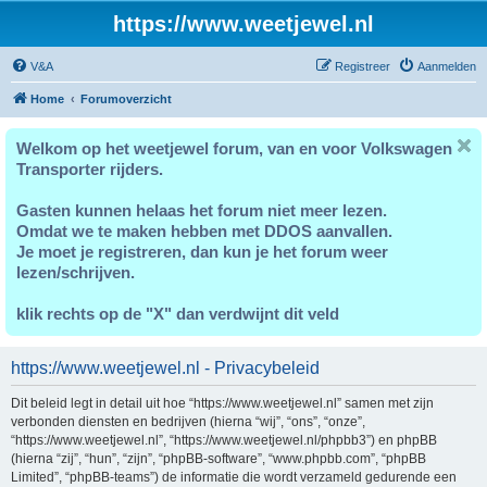
https://www.weetjewel.nl
V&A
Registreer
Aanmelden
Home
Forumoverzicht
Welkom op het weetjewel forum, van en voor Volkswagen
Transporter rijders.
Gasten kunnen helaas het forum niet meer lezen.
Omdat we te maken hebben met DDOS aanvallen.
Je moet je registreren, dan kun je het forum weer
lezen/schrijven.
klik rechts op de "X" dan verdwijnt dit veld
https://www.weetjewel.nl - Privacybeleid
Dit beleid legt in detail uit hoe “https://www.weetjewel.nl” samen met zijn
verbonden diensten en bedrijven (hierna “wij”, “ons”, “onze”,
“https://www.weetjewel.nl”, “https://www.weetjewel.nl/phpbb3”) en phpBB
(hierna “zij”, “hun”, “zijn”, “phpBB-software”, “www.phpbb.com”, “phpBB
Limited”, “phpBB-teams”) de informatie die wordt verzameld gedurende een