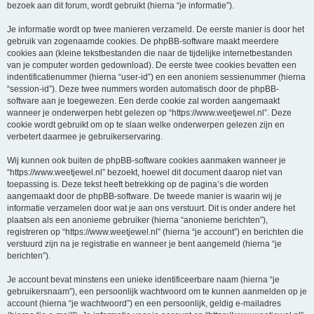
bezoek aan dit forum, wordt gebruikt (hierna “je informatie”).
Je informatie wordt op twee manieren verzameld. De eerste manier is door het
gebruik van zogenaamde cookies. De phpBB-software maakt meerdere
cookies aan (kleine tekstbestanden die naar de tijdelijke internetbestanden
van je computer worden gedownload). De eerste twee cookies bevatten een
indentificatienummer (hierna “user-id”) en een anoniem sessienummer (hierna
“session-id”). Deze twee nummers worden automatisch door de phpBB-
software aan je toegewezen. Een derde cookie zal worden aangemaakt
wanneer je onderwerpen hebt gelezen op “https://www.weetjewel.nl”. Deze
cookie wordt gebruikt om op te slaan welke onderwerpen gelezen zijn en
verbetert daarmee je gebruikerservaring.
Wij kunnen ook buiten de phpBB-software cookies aanmaken wanneer je
“https://www.weetjewel.nl” bezoekt, hoewel dit document daarop niet van
toepassing is. Deze tekst heeft betrekking op de pagina’s die worden
aangemaakt door de phpBB-software. De tweede manier is waarin wij je
informatie verzamelen door wat je aan ons verstuurt. Dit is onder andere het
plaatsen als een anonieme gebruiker (hierna “anonieme berichten”),
registreren op “https://www.weetjewel.nl” (hierna “je account”) en berichten die
verstuurd zijn na je registratie en wanneer je bent aangemeld (hierna “je
berichten”).
Je account bevat minstens een unieke identificeerbare naam (hierna “je
gebruikersnaam”), een persoonlijk wachtwoord om te kunnen aanmelden op je
account (hierna “je wachtwoord”) en een persoonlijk, geldig e-mailadres