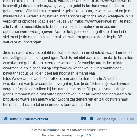
(hierna “je e-mail”). Je informatie voor je account op “https://www.weetjewel.nl”
is beveiligd door de privacywetgeving die geldt in het land waar dit forum
gehost wordt. Alle informatie naast je gebruikersnaam, je wachtwoord en je e-
mailadres die vereist is bij het registratieproces op “https://www.weetjewel.nl” is
verplicht of optioneel, dat is een keuze van “https://www.weetjewel.nl”. Je hebt
altijd zelf de mogelijkheid te bepalen welke informatie van je account
openbaar wordt weergegeven. Verder heb je ook de mogelijkheid om in te
stellen of je de e-mails die automatisch worden gemaakt door de phpBB-
software wil ontvangen.
Je wachtwoord is versleuteld (en kan niet worden ontsleuteld) waardoor het op
een veilige manier is opgeslagen. Toch is het niet aan te raden dat je hetzelfde
wachtwoord gebruikt op meerdere websites. Je wachtwoord is het middel
waarmee je op je account op “https://www.weetjewel.nl” kan aanmelden,
bewaar het dus veilig en geef het nooit aan iemand van
https://www.weetjewel.nl”, phpBB of een andere derde partij. Als je het
wachtwoord van je account bent vergeten, kun je de “Ik ben mijn wachtwoord
vergeten”-optie gebruiken bij het aanmeldvenster. Dit proces vereist dat je
gebruikersnaam en e-mailadres opgeeft van je gebruikersaccount, waarna de
phpBB-software een nieuw wachtwoord zal genereren en zal opsturen naar
het e-mailadres, zodat je je opnieuw kunt aanmelden.
Home
Forumoverzicht
Alle tijden zijn
UTC+02:00
Powered by
phpBB
® Forum Software © phpBB Limited
Nederlandse vertaling door
phpBB.nl
.