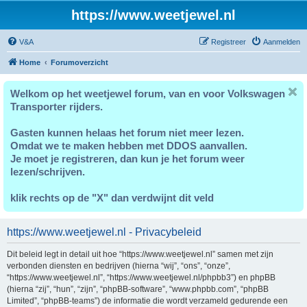
https://www.weetjewel.nl
V&A
Registreer
Aanmelden
Home
Forumoverzicht
Welkom op het weetjewel forum, van en voor Volkswagen
Transporter rijders.
Gasten kunnen helaas het forum niet meer lezen.
Omdat we te maken hebben met DDOS aanvallen.
Je moet je registreren, dan kun je het forum weer
lezen/schrijven.
klik rechts op de "X" dan verdwijnt dit veld
https://www.weetjewel.nl - Privacybeleid
Dit beleid legt in detail uit hoe “https://www.weetjewel.nl” samen met zijn
verbonden diensten en bedrijven (hierna “wij”, “ons”, “onze”,
“https://www.weetjewel.nl”, “https://www.weetjewel.nl/phpbb3”) en phpBB
(hierna “zij”, “hun”, “zijn”, “phpBB-software”, “www.phpbb.com”, “phpBB
Limited”, “phpBB-teams”) de informatie die wordt verzameld gedurende een