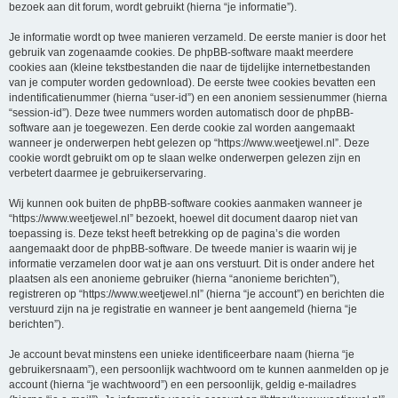
bezoek aan dit forum, wordt gebruikt (hierna “je informatie”).
Je informatie wordt op twee manieren verzameld. De eerste manier is door het
gebruik van zogenaamde cookies. De phpBB-software maakt meerdere
cookies aan (kleine tekstbestanden die naar de tijdelijke internetbestanden
van je computer worden gedownload). De eerste twee cookies bevatten een
indentificatienummer (hierna “user-id”) en een anoniem sessienummer (hierna
“session-id”). Deze twee nummers worden automatisch door de phpBB-
software aan je toegewezen. Een derde cookie zal worden aangemaakt
wanneer je onderwerpen hebt gelezen op “https://www.weetjewel.nl”. Deze
cookie wordt gebruikt om op te slaan welke onderwerpen gelezen zijn en
verbetert daarmee je gebruikerservaring.
Wij kunnen ook buiten de phpBB-software cookies aanmaken wanneer je
“https://www.weetjewel.nl” bezoekt, hoewel dit document daarop niet van
toepassing is. Deze tekst heeft betrekking op de pagina’s die worden
aangemaakt door de phpBB-software. De tweede manier is waarin wij je
informatie verzamelen door wat je aan ons verstuurt. Dit is onder andere het
plaatsen als een anonieme gebruiker (hierna “anonieme berichten”),
registreren op “https://www.weetjewel.nl” (hierna “je account”) en berichten die
verstuurd zijn na je registratie en wanneer je bent aangemeld (hierna “je
berichten”).
Je account bevat minstens een unieke identificeerbare naam (hierna “je
gebruikersnaam”), een persoonlijk wachtwoord om te kunnen aanmelden op je
account (hierna “je wachtwoord”) en een persoonlijk, geldig e-mailadres