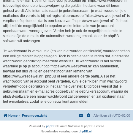
(hierna “je e-mail”). Je informatie voor je account op “https://www.weetjewel.nl”
is beveiligd door de privacywetgeving die geldt in het land waar dit forum
gehost wordt. Alle informatie naast je gebruikersnaam, je wachtwoord en je e-
mailadres die vereist is bij het registratieproces op “https://www.weetjewel.nl” is
verplicht of optioneel, dat is een keuze van “https://www.weetjewel.nl”. Je hebt
altijd zelf de mogelijkheid te bepalen welke informatie van je account
openbaar wordt weergegeven. Verder heb je ook de mogelijkheid om in te
stellen of je de e-mails die automatisch worden gemaakt door de phpBB-
software wil ontvangen.
Je wachtwoord is versleuteld (en kan niet worden ontsleuteld) waardoor het op
een veilige manier is opgeslagen. Toch is het niet aan te raden dat je hetzelfde
wachtwoord gebruikt op meerdere websites. Je wachtwoord is het middel
waarmee je op je account op “https://www.weetjewel.nl” kan aanmelden,
bewaar het dus veilig en geef het nooit aan iemand van
https://www.weetjewel.nl”, phpBB of een andere derde partij. Als je het
wachtwoord van je account bent vergeten, kun je de “Ik ben mijn wachtwoord
vergeten”-optie gebruiken bij het aanmeldvenster. Dit proces vereist dat je
gebruikersnaam en e-mailadres opgeeft van je gebruikersaccount, waarna de
phpBB-software een nieuw wachtwoord zal genereren en zal opsturen naar
het e-mailadres, zodat je je opnieuw kunt aanmelden.
Home
Forumoverzicht
Alle tijden zijn
UTC+02:00
Powered by
phpBB
® Forum Software © phpBB Limited
Nederlandse vertaling door
phpBB.nl
.