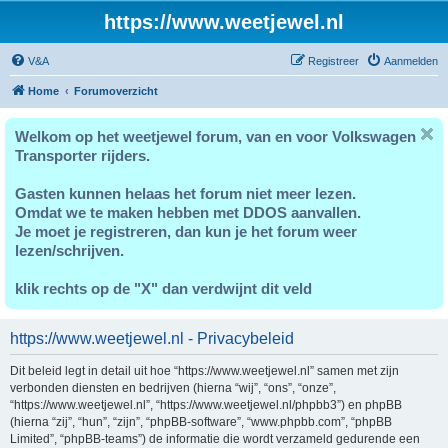
https://www.weetjewel.nl
V&A
Registreer
Aanmelden
Home
Forumoverzicht
Welkom op het weetjewel forum, van en voor Volkswagen
Transporter rijders.
Gasten kunnen helaas het forum niet meer lezen.
Omdat we te maken hebben met DDOS aanvallen.
Je moet je registreren, dan kun je het forum weer
lezen/schrijven.
klik rechts op de "X" dan verdwijnt dit veld
https://www.weetjewel.nl - Privacybeleid
Dit beleid legt in detail uit hoe “https://www.weetjewel.nl” samen met zijn
verbonden diensten en bedrijven (hierna “wij”, “ons”, “onze”,
“https://www.weetjewel.nl”, “https://www.weetjewel.nl/phpbb3”) en phpBB
(hierna “zij”, “hun”, “zijn”, “phpBB-software”, “www.phpbb.com”, “phpBB
Limited”, “phpBB-teams”) de informatie die wordt verzameld gedurende een