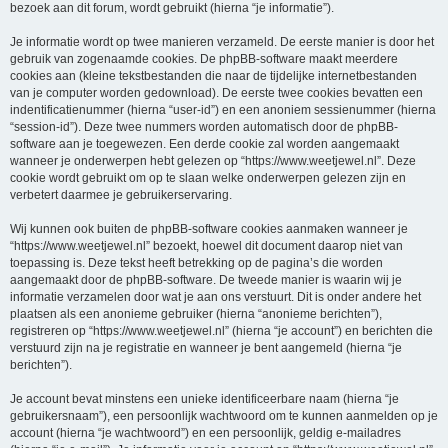
bezoek aan dit forum, wordt gebruikt (hierna “je informatie”).
Je informatie wordt op twee manieren verzameld. De eerste manier is door het
gebruik van zogenaamde cookies. De phpBB-software maakt meerdere
cookies aan (kleine tekstbestanden die naar de tijdelijke internetbestanden
van je computer worden gedownload). De eerste twee cookies bevatten een
indentificatienummer (hierna “user-id”) en een anoniem sessienummer (hierna
“session-id”). Deze twee nummers worden automatisch door de phpBB-
software aan je toegewezen. Een derde cookie zal worden aangemaakt
wanneer je onderwerpen hebt gelezen op “https://www.weetjewel.nl”. Deze
cookie wordt gebruikt om op te slaan welke onderwerpen gelezen zijn en
verbetert daarmee je gebruikerservaring.
Wij kunnen ook buiten de phpBB-software cookies aanmaken wanneer je
“https://www.weetjewel.nl” bezoekt, hoewel dit document daarop niet van
toepassing is. Deze tekst heeft betrekking op de pagina’s die worden
aangemaakt door de phpBB-software. De tweede manier is waarin wij je
informatie verzamelen door wat je aan ons verstuurt. Dit is onder andere het
plaatsen als een anonieme gebruiker (hierna “anonieme berichten”),
registreren op “https://www.weetjewel.nl” (hierna “je account”) en berichten die
verstuurd zijn na je registratie en wanneer je bent aangemeld (hierna “je
berichten”).
Je account bevat minstens een unieke identificeerbare naam (hierna “je
gebruikersnaam”), een persoonlijk wachtwoord om te kunnen aanmelden op je
account (hierna “je wachtwoord”) en een persoonlijk, geldig e-mailadres