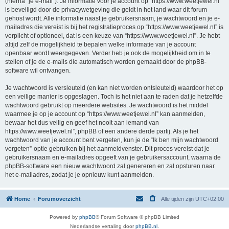
(hierna “je e-mail”). Je informatie voor je account op “https://www.weetjewel.nl”
is beveiligd door de privacywetgeving die geldt in het land waar dit forum
gehost wordt. Alle informatie naast je gebruikersnaam, je wachtwoord en je e-
mailadres die vereist is bij het registratieproces op “https://www.weetjewel.nl” is
verplicht of optioneel, dat is een keuze van “https://www.weetjewel.nl”. Je hebt
altijd zelf de mogelijkheid te bepalen welke informatie van je account
openbaar wordt weergegeven. Verder heb je ook de mogelijkheid om in te
stellen of je de e-mails die automatisch worden gemaakt door de phpBB-
software wil ontvangen.
Je wachtwoord is versleuteld (en kan niet worden ontsleuteld) waardoor het op
een veilige manier is opgeslagen. Toch is het niet aan te raden dat je hetzelfde
wachtwoord gebruikt op meerdere websites. Je wachtwoord is het middel
waarmee je op je account op “https://www.weetjewel.nl” kan aanmelden,
bewaar het dus veilig en geef het nooit aan iemand van
https://www.weetjewel.nl”, phpBB of een andere derde partij. Als je het
wachtwoord van je account bent vergeten, kun je de “Ik ben mijn wachtwoord
vergeten”-optie gebruiken bij het aanmeldvenster. Dit proces vereist dat je
gebruikersnaam en e-mailadres opgeeft van je gebruikersaccount, waarna de
phpBB-software een nieuw wachtwoord zal genereren en zal opsturen naar
het e-mailadres, zodat je je opnieuw kunt aanmelden.
Home
Forumoverzicht
Alle tijden zijn
UTC+02:00
Powered by
phpBB
® Forum Software © phpBB Limited
Nederlandse vertaling door
phpBB.nl
.