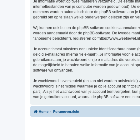
Je informatie wordt op twee manieren verzameld. De eerste ma
internetbestanden van je computer worden gedownload). De eer
nummers worden automatisch door de phpBB-software aan je t
gebruikt om op te slaan welke onderwerpen gelezen zijn en ver
Wij kunnen ook buiten de phpBB-software cookies aanmaken wann
worden aangemaakt door de phpBB-software. De tweede manier is
“anonieme berichten”), registreren op “https://www.weetjewel.nl”
Je account bevat minstens een unieke identificeerbare naam (
geldig e-mailadres (hierna “je e-mail”). Je informatie voor je a
gebruikersnaam, je wachtwoord en je e-mailadres die vereist is bi
de mogelijkheid te bepalen welke informatie van je account o
software wil ontvangen.
Je wachtwoord is versleuteld (en kan niet worden ontsleuteld) 
wachtwoord is het middel waarmee je op je account op “https:/
partij. Als je het wachtwoord van je account bent vergeten, ku
van je gebruikersaccount, waarna de phpBB-software een nieu
Home
Forumoverzicht