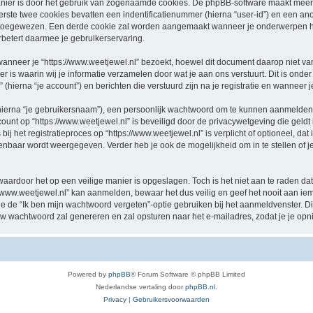
nier is door het gebruik van zogenaamde cookies. De phpBB-software maakt meerde
ste twee cookies bevatten een indentificatienummer (hierna “user-id”) en een an
oegewezen. Een derde cookie zal worden aangemaakt wanneer je onderwerpen hebt
betert daarmee je gebruikerservaring.
eer je “https://www.weetjewel.nl” bezoekt, hoewel dit document daarop niet van t
 waarin wij je informatie verzamelen door wat je aan ons verstuurt. Dit is onder
 (hierna “je account”) en berichten die verstuurd zijn na je registratie en wanneer 
hierna “je gebruikersnaam”), een persoonlijk wachtwoord om te kunnen aanmelden o
ccount op “https://www.weetjewel.nl” is beveiligd door de privacywetgeving die geldt 
j het registratieproces op “https://www.weetjewel.nl” is verplicht of optioneel, dat i
penbaar wordt weergegeven. Verder heb je ook de mogelijkheid om in te stellen of
waardoor het op een veilige manier is opgeslagen. Toch is het niet aan te raden d
/www.weetjewel.nl” kan aanmelden, bewaar het dus veilig en geef het nooit aan i
n je de “Ik ben mijn wachtwoord vergeten”-optie gebruiken bij het aanmeldvenster. D
w wachtwoord zal genereren en zal opsturen naar het e-mailadres, zodat je je op
Powered by
phpBB
® Forum Software © phpBB Limited
Nederlandse vertaling door
phpBB.nl
.
Privacy
|
Gebruikersvoorwaarden