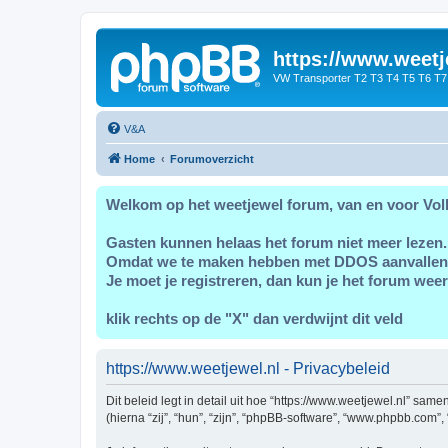
https://www.weetj
VW Transporter T2 T3 T4 T5 T6 T7
V&A
Home
Forumoverzicht
Welkom op het weetjewel forum, van en voor Vol
Gasten kunnen helaas het forum niet meer lezen.
Omdat we te maken hebben met DDOS aanvallen
Je moet je registreren, dan kun je het forum weer
klik rechts op de "X" dan verdwijnt dit veld
https://www.weetjewel.nl - Privacybeleid
Dit beleid legt in detail uit hoe “https://www.weetjewel.nl” sam
(hierna “zij”, “hun”, “zijn”, “phpBB-software”, “www.phpbb.com”