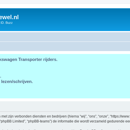
ewel.nl
 ID. Buzz
kswagen Transporter rijders.
.
 lezen/schrijven.
en met zijn verbonden diensten en bedrijven (hierna “wij”, “ons”, “onze”, “https://w
, “phpBB Limited”, “phpBB-teams”) de informatie die wordt verzameld gedurende een 