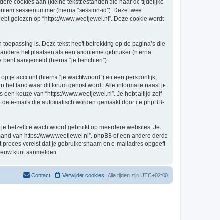
re cookies aan (kleine tekstbestanden die naar de tijdelijke
oniem sessienummer (hierna “session-id”). Deze twee
 gelezen op “https://www.weetjewel.nl”. Deze cookie wordt
oepassing is. Deze tekst heeft betrekking op de pagina’s die
 andere het plaatsen als een anonieme gebruiker (hierna
je bent aangemeld (hierna “je berichten”).
p je account (hierna “je wachtwoord”) en een persoonlijk,
in het land waar dit forum gehost wordt. Alle informatie naast je
s een keuze van “https://www.weetjewel.nl”. Je hebt altijd zelf
 je de e-mails die automatisch worden gemaakt door de phpBB-
at je hetzelfde wachtwoord gebruikt op meerdere websites. Je
emand van https://www.weetjewel.nl”, phpBB of een andere derde
it proces vereist dat je gebruikersnaam en e-mailadres opgeeft
nieuw kunt aanmelden.
Contact
Verwijder cookies
Alle tijden zijn
UTC+02:00