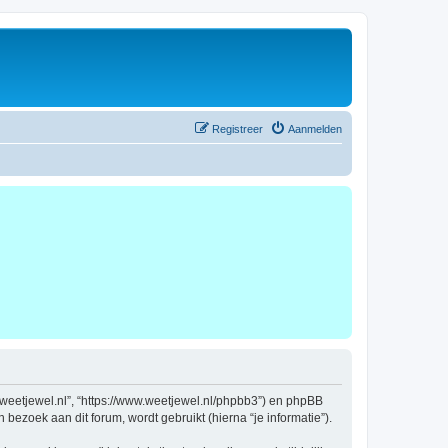
Registreer
Aanmelden
ww.weetjewel.nl”, “https://www.weetjewel.nl/phpbb3”) en phpBB
bezoek aan dit forum, wordt gebruikt (hierna “je informatie”).