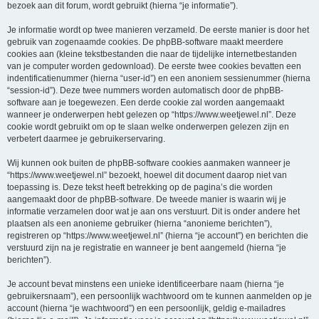
bezoek aan dit forum, wordt gebruikt (hierna “je informatie”).
Je informatie wordt op twee manieren verzameld. De eerste manier is door het
gebruik van zogenaamde cookies. De phpBB-software maakt meerdere
cookies aan (kleine tekstbestanden die naar de tijdelijke internetbestanden
van je computer worden gedownload). De eerste twee cookies bevatten een
indentificatienummer (hierna “user-id”) en een anoniem sessienummer (hierna
“session-id”). Deze twee nummers worden automatisch door de phpBB-
software aan je toegewezen. Een derde cookie zal worden aangemaakt
wanneer je onderwerpen hebt gelezen op “https://www.weetjewel.nl”. Deze
cookie wordt gebruikt om op te slaan welke onderwerpen gelezen zijn en
verbetert daarmee je gebruikerservaring.
Wij kunnen ook buiten de phpBB-software cookies aanmaken wanneer je
“https://www.weetjewel.nl” bezoekt, hoewel dit document daarop niet van
toepassing is. Deze tekst heeft betrekking op de pagina’s die worden
aangemaakt door de phpBB-software. De tweede manier is waarin wij je
informatie verzamelen door wat je aan ons verstuurt. Dit is onder andere het
plaatsen als een anonieme gebruiker (hierna “anonieme berichten”),
registreren op “https://www.weetjewel.nl” (hierna “je account”) en berichten die
verstuurd zijn na je registratie en wanneer je bent aangemeld (hierna “je
berichten”).
Je account bevat minstens een unieke identificeerbare naam (hierna “je
gebruikersnaam”), een persoonlijk wachtwoord om te kunnen aanmelden op je
account (hierna “je wachtwoord”) en een persoonlijk, geldig e-mailadres