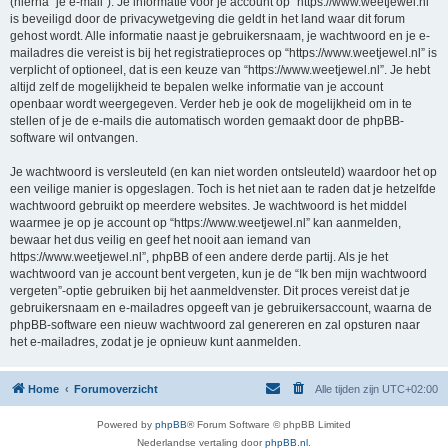
(hierna “je e-mail”). Je informatie voor je account op “https://www.weetjewel.nl”
is beveiligd door de privacywetgeving die geldt in het land waar dit forum
gehost wordt. Alle informatie naast je gebruikersnaam, je wachtwoord en je e-
mailadres die vereist is bij het registratieproces op “https://www.weetjewel.nl” is
verplicht of optioneel, dat is een keuze van “https://www.weetjewel.nl”. Je hebt
altijd zelf de mogelijkheid te bepalen welke informatie van je account
openbaar wordt weergegeven. Verder heb je ook de mogelijkheid om in te
stellen of je de e-mails die automatisch worden gemaakt door de phpBB-
software wil ontvangen.
Je wachtwoord is versleuteld (en kan niet worden ontsleuteld) waardoor het op
een veilige manier is opgeslagen. Toch is het niet aan te raden dat je hetzelfde
wachtwoord gebruikt op meerdere websites. Je wachtwoord is het middel
waarmee je op je account op “https://www.weetjewel.nl” kan aanmelden,
bewaar het dus veilig en geef het nooit aan iemand van
https://www.weetjewel.nl”, phpBB of een andere derde partij. Als je het
wachtwoord van je account bent vergeten, kun je de “Ik ben mijn wachtwoord
vergeten”-optie gebruiken bij het aanmeldvenster. Dit proces vereist dat je
gebruikersnaam en e-mailadres opgeeft van je gebruikersaccount, waarna de
phpBB-software een nieuw wachtwoord zal genereren en zal opsturen naar
het e-mailadres, zodat je je opnieuw kunt aanmelden.
Home
Forumoverzicht
Alle tijden zijn
UTC+02:00
Powered by
phpBB
® Forum Software © phpBB Limited
Nederlandse vertaling door
phpBB.nl
.