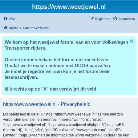
https://www.weetjewel.nl
V&A
Registreer
Aanmelden
Home
Forumoverzicht
Welkom op het weetjewel forum, van en voor Volkswagen
Transporter rijders.
Gasten kunnen helaas het forum niet meer lezen.
Omdat we te maken hebben met DDOS aanvallen.
Je moet je registreren, dan kun je het forum weer
lezen/schrijven.
klik rechts op de "X" dan verdwijnt dit veld
https://www.weetjewel.nl - Privacybeleid
Dit beleid legt in detail uit hoe “https://www.weetjewel.nl” samen met zijn
verbonden diensten en bedrijven (hierna “wij”, “ons”, “onze”,
“https://www.weetjewel.nl”, “https://www.weetjewel.nl/phpbb3”) en phpBB
(hierna “zij”, “hun”, “zijn”, “phpBB-software”, “www.phpbb.com”, “phpBB
Limited”, “phpBB-teams”) de informatie die wordt verzameld gedurende een