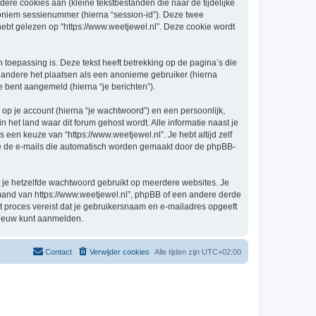
re cookies aan (kleine tekstbestanden die naar de tijdelijke
oniem sessienummer (hierna “session-id”). Deze twee
 gelezen op “https://www.weetjewel.nl”. Deze cookie wordt
oepassing is. Deze tekst heeft betrekking op de pagina’s die
 andere het plaatsen als een anonieme gebruiker (hierna
je bent aangemeld (hierna “je berichten”).
p je account (hierna “je wachtwoord”) en een persoonlijk,
in het land waar dit forum gehost wordt. Alle informatie naast je
s een keuze van “https://www.weetjewel.nl”. Je hebt altijd zelf
 je de e-mails die automatisch worden gemaakt door de phpBB-
at je hetzelfde wachtwoord gebruikt op meerdere websites. Je
emand van https://www.weetjewel.nl”, phpBB of een andere derde
it proces vereist dat je gebruikersnaam en e-mailadres opgeeft
nieuw kunt aanmelden.
Contact
Verwijder cookies
Alle tijden zijn
UTC+02:00