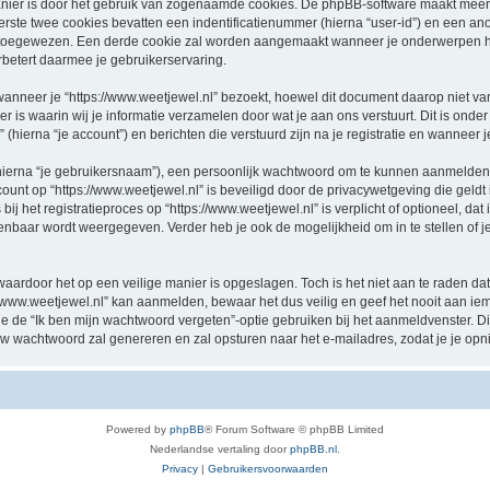
nier is door het gebruik van zogenaamde cookies. De phpBB-software maakt meerde
ste twee cookies bevatten een indentificatienummer (hierna “user-id”) en een an
oegewezen. Een derde cookie zal worden aangemaakt wanneer je onderwerpen hebt
betert daarmee je gebruikerservaring.
eer je “https://www.weetjewel.nl” bezoekt, hoewel dit document daarop niet van t
 waarin wij je informatie verzamelen door wat je aan ons verstuurt. Dit is onder
 (hierna “je account”) en berichten die verstuurd zijn na je registratie en wanneer 
hierna “je gebruikersnaam”), een persoonlijk wachtwoord om te kunnen aanmelden o
ccount op “https://www.weetjewel.nl” is beveiligd door de privacywetgeving die geldt 
j het registratieproces op “https://www.weetjewel.nl” is verplicht of optioneel, dat i
penbaar wordt weergegeven. Verder heb je ook de mogelijkheid om in te stellen of
waardoor het op een veilige manier is opgeslagen. Toch is het niet aan te raden d
/www.weetjewel.nl” kan aanmelden, bewaar het dus veilig en geef het nooit aan i
n je de “Ik ben mijn wachtwoord vergeten”-optie gebruiken bij het aanmeldvenster. D
w wachtwoord zal genereren en zal opsturen naar het e-mailadres, zodat je je op
Powered by
phpBB
® Forum Software © phpBB Limited
Nederlandse vertaling door
phpBB.nl
.
Privacy
|
Gebruikersvoorwaarden