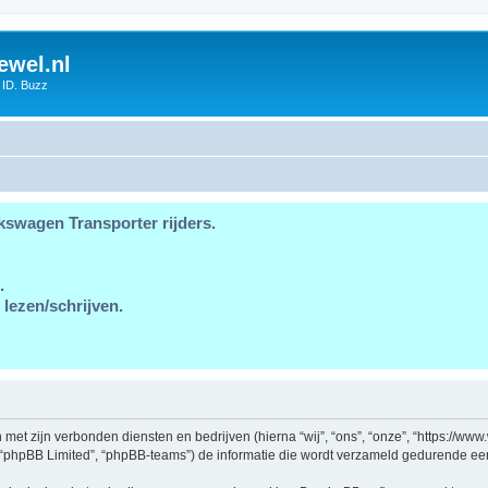
ewel.nl
 ID. Buzz
kswagen Transporter rijders.
.
 lezen/schrijven.
en met zijn verbonden diensten en bedrijven (hierna “wij”, “ons”, “onze”, “https://w
, “phpBB Limited”, “phpBB-teams”) de informatie die wordt verzameld gedurende een 