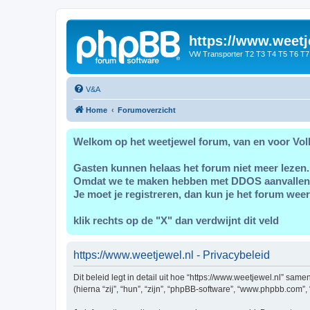
https://www.weetj
VW Transporter T2 T3 T4 T5 T6 T7
V&A
Home
Forumoverzicht
Welkom op het weetjewel forum, van en voor Vol
Gasten kunnen helaas het forum niet meer lezen.
Omdat we te maken hebben met DDOS aanvallen
Je moet je registreren, dan kun je het forum weer
klik rechts op de "X" dan verdwijnt dit veld
https://www.weetjewel.nl - Privacybeleid
Dit beleid legt in detail uit hoe “https://www.weetjewel.nl” sam
(hierna “zij”, “hun”, “zijn”, “phpBB-software”, “www.phpbb.com”