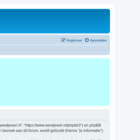
Registreer
Aanmelden
ww.weetjewel.nl”, “https://www.weetjewel.nl/phpbb3”) en phpBB
bezoek aan dit forum, wordt gebruikt (hierna “je informatie”).