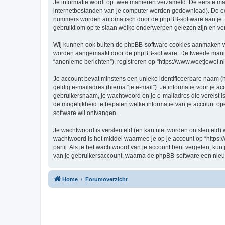
Je informatie wordt op twee manieren verzameld. De eerste ma
internetbestanden van je computer worden gedownload). De eer
nummers worden automatisch door de phpBB-software aan je t
gebruikt om op te slaan welke onderwerpen gelezen zijn en ver
Wij kunnen ook buiten de phpBB-software cookies aanmaken wann
worden aangemaakt door de phpBB-software. De tweede manier is
“anonieme berichten”), registreren op “https://www.weetjewel.nl”
Je account bevat minstens een unieke identificeerbare naam (
geldig e-mailadres (hierna “je e-mail”). Je informatie voor je a
gebruikersnaam, je wachtwoord en je e-mailadres die vereist is bi
de mogelijkheid te bepalen welke informatie van je account o
software wil ontvangen.
Je wachtwoord is versleuteld (en kan niet worden ontsleuteld) 
wachtwoord is het middel waarmee je op je account op “https:/
partij. Als je het wachtwoord van je account bent vergeten, ku
van je gebruikersaccount, waarna de phpBB-software een nieu
Home
Forumoverzicht