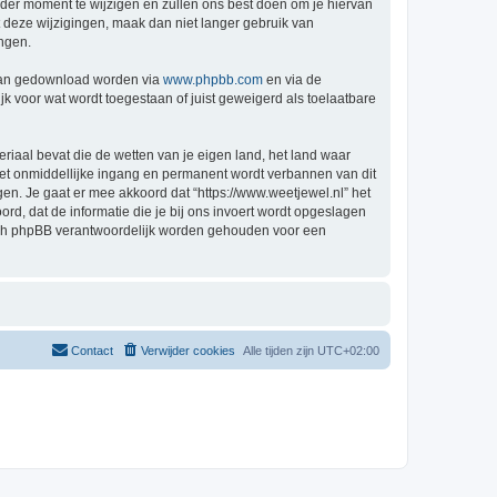
der moment te wijzigen en zullen ons best doen om je hiervan
t deze wijzigingen, maak dan niet langer gebruik van
ingen.
 kan gedownload worden via
www.phpbb.com
en via de
k voor wat wordt toegestaan of juist geweigerd als toelaatbare
eriaal bevat die de wetten van je eigen land, het land waar
 met onmiddellijke ingang en permanent wordt verbannen van dit
n. Je gaat er mee akkoord dat “https://www.weetjewel.nl” het
oord, dat de informatie die je bij ons invoert wordt opgeslagen
 nóch phpBB verantwoordelijk worden gehouden voor een
Contact
Verwijder cookies
Alle tijden zijn
UTC+02:00