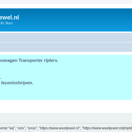
ewel.nl
 ID. Buzz
kswagen Transporter rijders.
.
 lezen/schrijven.
md “wij”, “ons”, “onze”, “https://www.weetjewel.nl”, “https://www.weetjewel.nl/phpb