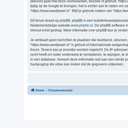
akkoord gaat met deze voorwaarden, bezoek of gebruik “https:
tijdig op de hoogte te brengen, het is echter aan te raden om 
“https://www.weetjewel.nl”. Blijf je gebruik maken van “https:/
Dit forum draait op phpBB. phpBB is een bulletinboardoplossing
Nederlandstalige website
www.phpbb.nl
. De phpBB-software ma
inhoud en/of gedrag. Meer informatie over phpBB kun je vinde
Je verklaart geen berichten te plaatsen die kwetsend, obsceen, 
“https://www.weetjewel.nl” is gehost of internationale wetgevi
forum. Tevens kan je provider worden ingelicht. De IP-adress
recht heeft om ieder onderwerp te verwijderen, te wijzigen, te s
in een database. Hoewel deze informatie niet aan een derde p
hackpoging die ertoe kan leiden dat de gegevens vrijkomen.
Home
Forumoverzicht