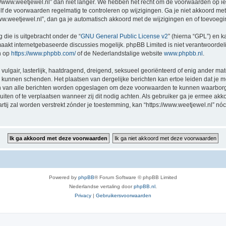
//www.weetjewel.nl” dan niet langer. We hebben het recht om de voorwaarden op ie
zelf de voorwaarden regelmatig te controleren op wijzigingen. Ga je niet akkoord me
/www.weetjewel.nl”, dan ga je automatisch akkoord met de wijzigingen en of toevoeg
 die is uitgebracht onder de “
GNU General Public License v2
” (hierna “GPL”) en
akt internetgebaseerde discussies mogelijk. phpBB Limited is niet verantwoordelij
n op
https://www.phpbb.com/
of de Nederlandstalige website
www.phpbb.nl
.
vulgair, lasterlijk, haatdragend, dreigend, seksueel georiënteerd of enig ander mat
ng kunnen schenden. Het plaatsen van dergelijke berichten kan ertoe leiden dat je
en van alle berichten worden opgeslagen om deze voorwaarden te kunnen waarborge
luiten of te verplaatsen wanneer zij dit nodig achten. Als gebruiker ga je ermee akk
artij zal worden verstrekt zónder je toestemming, kan “https://www.weetjewel.nl”
Powered by
phpBB
® Forum Software © phpBB Limited
Nederlandse vertaling door
phpBB.nl
.
Privacy
|
Gebruikersvoorwaarden