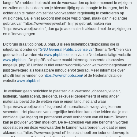
langer. We hebben het recht om de voorwaarden op ieder moment te wijzigen
en zullen ons best doen om je hiervan tijdig op de hoogte te brengen, het is
echter aan te raden om zelf de voorwaarden regelmatig te controleren op
wijzigingen. Ga je niet akkoord met deze wijzigingen, maak dan niet langer
gebruik van “https://www.weetjewel.nl”. Blijf je gebruik maken van
“https://www.weetjewel.nl”, dan ga je automatisch akkoord met de wijzigingen
en of toevoegingen.
Dit forum draait op phpBB. phpBB is een bulletinboardoplossing die is
uitgebracht onder de “
GNU General Public License v2
” (hierna “GPL”) en kan
gedownload worden via
www.phpbb.com
en via de Nederlandstalige website
www.phpbb.nl
. De phpBB-software maakt internetgebaseerde discussies
mogelijk. phpBB Limited is niet verantwoordelijk voor wat wordt toegestaan of
juist geweigerd als toelaatbare inhoud en/of gedrag. Meer informatie over
phpBB kun je vinden op
https://www.phpbb.com/
of de Nederlandstalige
website
www.phpbb.nl
.
Je verklaart geen berichten te plaatsen die kwetsend, obsceen, vulgair,
lasterlijk, haatdragend, dreigend, seksueel georiënteerd of enig ander
materiaal bevat die de wetten van je eigen land, het land waar
“https://www.weetjewel.nl” is gehost of internationale wetgeving kunnen
schenden. Het plaatsen van dergelijke berichten kan ertoe leiden dat je met
onmiddellijke ingang en permanent wordt verbannen van dit forum. Tevens
kan je provider worden ingelicht. De IP-adressen van alle berichten worden
opgeslagen om deze voorwaarden te kunnen waarborgen. Je gaat er mee
akkoord dat “https://www.weetjewel.nl” het recht heeft om ieder onderwerp te