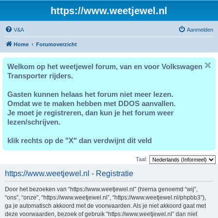
https://www.weetjewel.nl
V&A
Aanmelden
Home
Forumoverzicht
Welkom op het weetjewel forum, van en voor Volkswagen
Transporter rijders.
Gasten kunnen helaas het forum niet meer lezen.
Omdat we te maken hebben met DDOS aanvallen.
Je moet je registreren, dan kun je het forum weer
lezen/schrijven.
klik rechts op de "X" dan verdwijnt dit veld
Taal:
https://www.weetjewel.nl - Registratie
Door het bezoeken van “https://www.weetjewel.nl” (hierna genoemd “wij”,
“ons”, “onze”, “https://www.weetjewel.nl”, “https://www.weetjewel.nl/phpbb3”),
ga je automatisch akkoord met de voorwaarden. Als je niet akkoord gaat met
deze voorwaarden, bezoek of gebruik “https://www.weetjewel.nl” dan niet